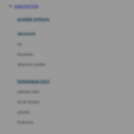
Awan
beb4d DAFTAR
Azetabio
produk terbaru
B
aksesoris
Baabaasheepz
tas
Babiators
kacamata
Baby Dove
aksesoris rambut
Baby Jogger
Baby Rovega
kebutuhan bayi
Babybee
pakaian tidur
Banana Boat
set & terusan
Banz
piyama
Barbie
bodysuits
Beaba