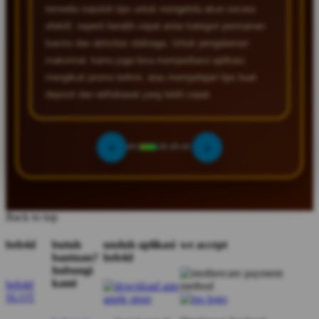
‹
›
Back to top
beb4d
butuh
unduh aplikasi
we accept
bantuan?
beb4d
hubungi
kami
beb4d