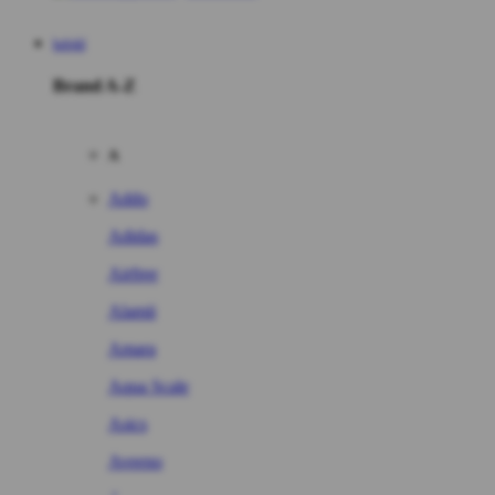
beb4d
Brand A-Z
A
Addo
Adidas
Airfree
Alamii
Amara
Aqua Scale
Asics
Aveeno