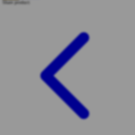
Share product:
Squishmallows
Starbooks
Stick-O
Stokke
Sudocrem
Sumimo
Sunnylife
Sun-Staches
Swimava
T
Tommee Tippee
Trunki
Tutti Bambini