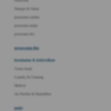
Sunscreen
London Taxi
Shampo & Sabun
Love To Dream
perawatan rambut
perawatan mulut
M
perawatan diri
Magformers
Mama's Choice
perawatan ibu
Mamas&Papas
kesehatan & kebersihan
Mamaway
Tissue basah
Maxi Cosi
Laundry & Cleaning
Megabloks
Medical
Micro
Air Purifier & Humidifier
MiDeer
Mimi & Lula
potty