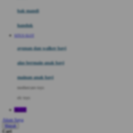
Mini Monkey
Moby
bak mandi
Momami
handuk
Mothercare
SITUS SLOT
Mustela
ayunan dan walker bayi
My Buddy Tag
My K
alas bermain anak bayi
N
mainan anak bayi
Naif
mothercare toys
Nike
elc toys
Nordic Natural
SLOT
Nuby
Akun Saya
Nuna
Masuk
Cari