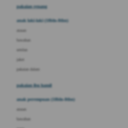
Buggygear
pakaian renang
Bumkins
anak laki-laki (18bln-8thn)
C
atasan
Cetaphil
bawahan
Chicco
setelan
Childlife
jaket
Clevamama
pakaian dalam
Cocolatte
Cottonseeds
pakaian ibu hamil
Cozy N Safe
anak perempuan (18bln-8thn)
Crane
atasan
Cybex
bawahan
D