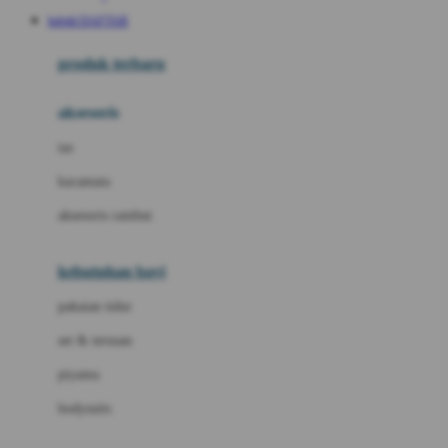
Awan
beb4d DAFTAR
Azetabio
produk terbaru
B
aksesoris
Baabaasheepz
tas
Babiators
kacamata
Baby Dove
aksesoris rambut
Baby Jogger
Baby Rovega
kebutuhan bayi
Babybee
pakaian tidur
Banana Boat
set & terusan
Banz
piyama
Barbie
bodysuits
Beaba