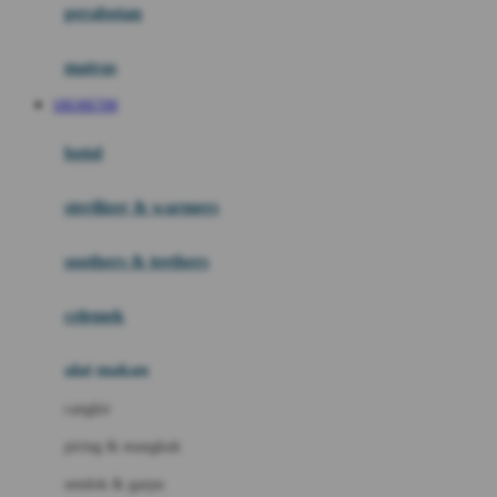
perabotan
Happy Tummy
Hauck
matras
Havaianas
SBOBET88
Hegen
botol
Hot Wheels
sterilizer & warmers
Hybrid
soothers & teethers
I
Inlacta DHA
celemek
Interlac
alat makan
Ivenet
cangkir
J
piring & mangkuk
Jack N Jill
sendok & garpu