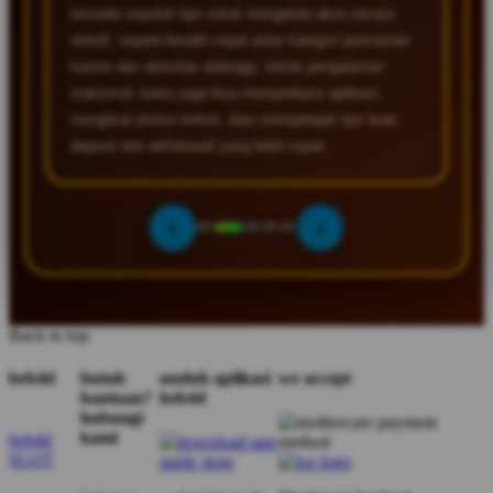
mereka, seperti beralih antara permainan kasino dan
aktivitas terkait olahraga, dengan panduan penggunaan
yang aman. Tips lain termasuk memeriksa pembaruan
permainan atau memanfaatkan tips untuk memastikan
proses deposit dan penarikan semakin cepat. Dengan
beragam tips ini, pengguna bisa maksimalkan
pengalaman mereka dan dapatkan keseruan bermain
online games di platform ini.
‹
›
Back to top
beb4d
butuh
unduh aplikasi
we accept
bantuan?
beb4d
hubungi
kami
beb4d