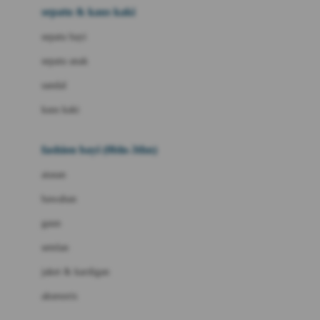
Beauty Barn
sepatu & kaus kaki
Bio Oil
sepatu bayi
Biolane
sepatu anak
Bite Fighters
sandal
Bizzi Growin
kaus kaki
Blackmores
fashion bayi (0bln-3thn)
Blooming Marvellous
atasan
Bonnels
bawahan
Bravado
gaun
Bruder
setelan
Brush Baby
jaket & kardigan
Buds Organics
aksesoris
Bugaboo