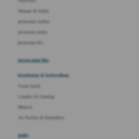
Sunscreen
London Taxi
Shampo & Sabun
Love To Dream
perawatan rambut
perawatan mulut
M
perawatan diri
Magformers
Mama's Choice
perawatan ibu
Mamas&Papas
kesehatan & kebersihan
Mamaway
Tissue basah
Maxi Cosi
Laundry & Cleaning
Megabloks
Medical
Micro
Air Purifier & Humidifier
MiDeer
Mimi & Lula
potty