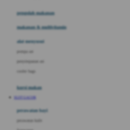
Joie
pengolah makanan
Joolz
Jujube
makanan & multivitamin
K
alat menyusui
Kiddycuts
pompa asi
Kumon
penyimpanan asi
L
cooler bags
Leapfrog
kursi makan
Leclerc
SLOT GACOR
Lee Vierra
Lillebaby
perawatan bayi
Little Bird Told Me
perawatan kulit
Little Miss Janis