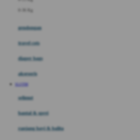
Felt So Sweet
0-36 Kg
Fisher Price
Flipper
gendongan
Friends Of Sally
travel cots
G
diaper bags
Gb
Geko
aksesoris
Graco
SLOT88
Gund
selimut
H
bantal & sprei
Habbie
Haenim
ranjang bayi & balita
Happy Horse