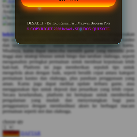
Earn
1.000.000
-
100.000.000
Bonus
Use Installment Options from
.
Laarn more
Q
Available for :
home delivery
QV Baby
DESABET - Bo Toto Resmi Pasti Maxwin Bocoran Pola
store pickup
© COPYRIGHT 2026 beb4d - SEO DON QUIXOTE.
beb4d
Setelah mendaftar sebagai anggota, kamu bisa menggunakan
R
tips untuk menavigasi beragam permainan – misalnya slot, kasino
dan taruhan olahraga – untuk meningkatkan pengalaman kamu.
Real Shades
Misalnya, kamu dapat mencoba memilih game yang memiliki poin
tinggi atau strategi khusus untuk bingo dan taruhan olahraga, seperti
Red Castle
menganalisis peringkat permainan untuk membuat keputusan lebih
hati-hati. Platform ini juga memberikan sepuluh tips untuk
Ribbon Madness
mengelola akun dengan baik, seperti beralih cepat antara kategori
permainan kasino dan olahraga, plus panduan penggunaan yang
S
aman. Kamu juga dapat melihat update terbaru game, atau
menggunakan tips untuk deposit dan penarikan yang lebih cepat.
Sebamed
Secara keseluruhan, platform ini bertujuan untuk memberikan
pengalaman yang mudah dan menyenangkan bagi para
Silver Cross
penggunanya dengan memfasilitasi akses ke berbagai macam
permainan seperti slot dan olahraga.
Simply Idea
choose qty
Skip Hop
DAFTAR
LOGIN
Spectra