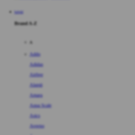
beb4d
Brand A-Z
A
Addo
Adidas
Airfree
Alamii
Amara
Aqua Scale
Asics
Aveeno