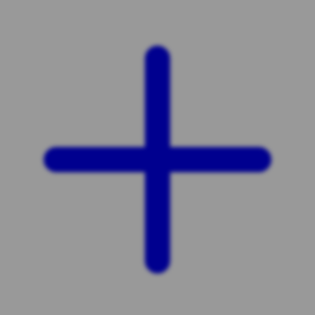
X
Xootz
Y
Yamatoya
Z
Zaxy
Zoggs
0-9
4Moms
59S