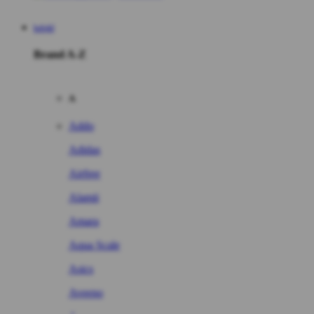
beb4d
Brand A-Z
A
Addo
Adidas
Airfree
Alamii
Amara
Aqua Scale
Asics
Aveeno