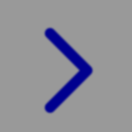
Twistshake
TY Toys
U
V
Veja
Vitaflow
Vtech
W
Waterland
Wellness