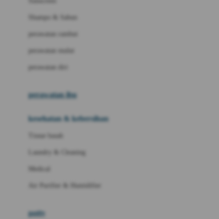
Sunscreen
London Taxi
Shampo & Sabun
Love To Dream
perawatan rambut
perawatan mulut
M
perawatan diri
Magformers
Mama's Choice
perawatan ibu
Mamas&Papas
kesehatan & kebersihan
Mamaway
Tissue basah
Maxi Cosi
Laundry & Cleaning
Megabloks
Medical
Micro
Air Purifier & Humidifier
MiDeer
Mimi & Lula
potty