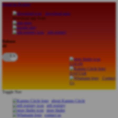
lewati ke Konten
download apps
download app from:
gift registry
Bahasa
ID
LOGIN
DAFTAR
Contact
Us
Toggle Nav
about Kanmo Circle
gift registry
store finder
contact us