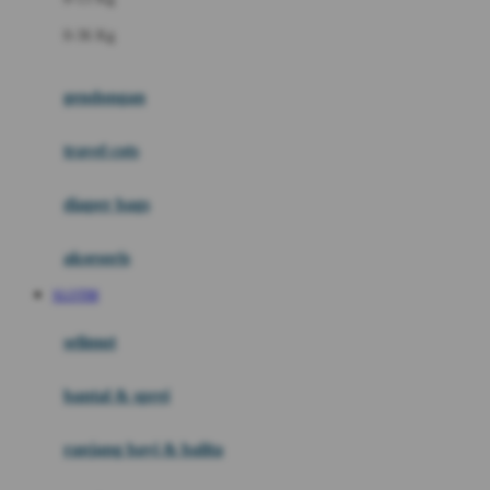
Felt So Sweet
0-36 Kg
Fisher Price
Flipper
gendongan
Friends Of Sally
travel cots
G
diaper bags
Gb
Geko
aksesoris
Graco
SLOT88
Gund
selimut
H
bantal & sprei
Habbie
Haenim
ranjang bayi & balita
Happy Horse