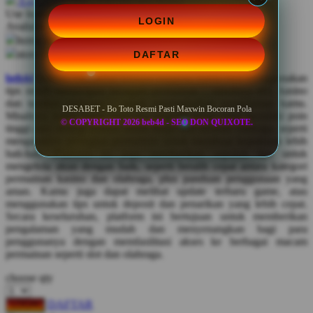
Earn
1.000.000
-
100.000.000
Bonus
Use Installment Options from
.
Laarn more
LOGIN
Q
Available for :
home delivery
QV Baby
store pickup
DAFTAR
beb4d
Setelah mendaftar sebagai anggota, kamu bisa menggunakan
R
tips untuk menavigasi beragam permainan – misalnya slot, kasino
dan taruhan olahraga – untuk meningkatkan pengalaman kamu.
Real Shades
DESABET - Bo Toto Resmi Pasti Maxwin Bocoran Pola
Misalnya, kamu dapat mencoba memilih game yang memiliki poin
© COPYRIGHT 2026 beb4d - SEO DON QUIXOTE.
tinggi atau strategi khusus untuk bingo dan taruhan olahraga, seperti
Red Castle
menganalisis peringkat permainan untuk membuat keputusan lebih
hati-hati. Platform ini juga memberikan sepuluh tips untuk
Ribbon Madness
mengelola akun dengan baik, seperti beralih cepat antara kategori
permainan kasino dan olahraga, plus panduan penggunaan yang
S
aman. Kamu juga dapat melihat update terbaru game, atau
menggunakan tips untuk deposit dan penarikan yang lebih cepat.
Sebamed
Secara keseluruhan, platform ini bertujuan untuk memberikan
pengalaman yang mudah dan menyenangkan bagi para
Silver Cross
penggunanya dengan memfasilitasi akses ke berbagai macam
permainan seperti slot dan olahraga.
Simply Idea
choose qty
Skip Hop
DAFTAR
LOGIN
Spectra