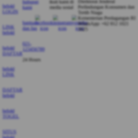
SLOT
Direktorat Jenderal
hubungi
ikuti kami di
beb4d
Perlindungan Konsumen dan
kami
media sosial
LOGIN
Tertib Niaga
Kementerian Perdagangan RI
bantuan
WhatsApp: +62 812 1021
LINK
dan faq
3625
beb4d
021-
beb4d
123456789
DAFTAR
24 Hours
beb4d
LINK
DAFTAR
beb4d
beb4d
TOGEL