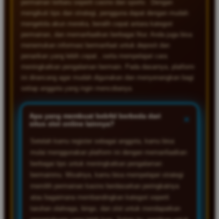
permainan terbaru seperti casino dan sports . Dengan
mengikuti tips dan strategi, pengguna dapat dengan mudah
mengelola akun mereka, beralih cepat antara kategori
permainan, dan memanfaatkan berbagai fitur. Anda juga bisa
menemukan informasi bermanfaat untuk deposit dan
penarikan yang lebih cepat , serta mempelajari cara
meningkatkan pengalaman bermain. Pada dasarnya, platform
ini dirancang agar mudah digunakan dan menyenangkan bagi
setiap anggota yang ingin mencobanya.
Apa yang membuat beb4d berbeda dari
+
situs slot online lainnya?
Setelah kamu register sebagai anggota, kamu bisa
mulai menggunakan platform ini dengan memanfaatkan
berbagai tips untuk meningkatkan pengalaman
bermainmu. Misalnya, kamu bisa mempelajari strategi
memilih permainan kasino berdasarkan peringkatnya
atau bagaimana membandingkan kategori seperti
taruhan olahraga, bingo, dan slot untuk mendapatkan