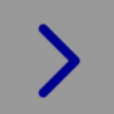
Twistshake
TY Toys
U
V
Veja
Vitaflow
Vtech
W
Waterland
Wellness