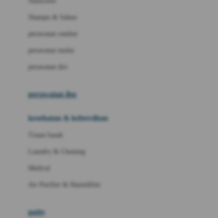
Sunscreen
London Taxi
Shampo & Sabun
Love To Dream
perawatan rambut
perawatan mulut
M
perawatan diri
Magformers
Mama's Choice
perawatan ibu
Mamas&Papas
kesehatan & kebersihan
Mamaway
Tissue basah
Maxi Cosi
Laundry & Cleaning
Megabloks
Medical
Micro
Air Purifier & Humidifier
MiDeer
Mimi & Lula
potty