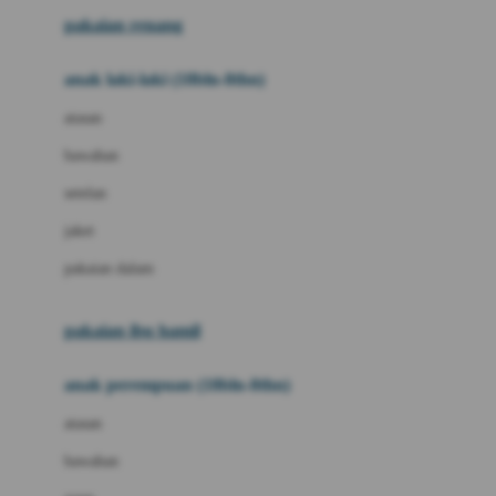
Buggygear
pakaian renang
Bumkins
anak laki-laki (18bln-8thn)
C
atasan
Cetaphil
bawahan
Chicco
setelan
Childlife
jaket
Clevamama
pakaian dalam
Cocolatte
Cottonseeds
pakaian ibu hamil
Cozy N Safe
anak perempuan (18bln-8thn)
Crane
atasan
Cybex
bawahan
D