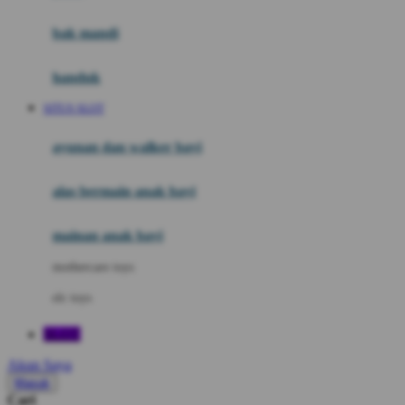
Mini Monkey
Moby
bak mandi
Momami
handuk
Mothercare
SITUS SLOT
Mustela
ayunan dan walker bayi
My Buddy Tag
My K
alas bermain anak bayi
N
mainan anak bayi
Naif
mothercare toys
Nike
elc toys
Nordic Natural
SLOT
Nuby
Akun Saya
Nuna
Masuk
Cari