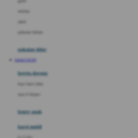
gaun
Dae Organics
setelan
Docare
jaket
Doona
pakaian dalam
Down To Earth
Drew
pakaian tidur
Dr. Brown's
beb4d LOGIN
E
kereta dorong
ELC
bayi baru lahir
Ergobaby
usia 6 bulan+
Expert Care
koper anak
Ezyroller
kursi mobil
F
0-13 Kg