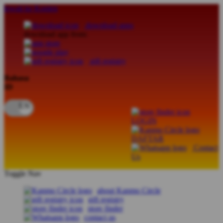
lewati ke Konten
download apps
download app from:
gift registry
Bahasa
ID
LOGIN
DAFTAR
Contact
Us
Toggle Nav
about Kanmo Circle
gift registry
store finder
contact us