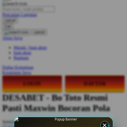
O
Pencarian Lanjutan
Oh Ma Grain
cancel
Okiedog
Cari
cancel
P
Akun Saya
Masuk / buat akun
Peachy
buat akun
Phil & Ted's
Bantuan
Philips Avent
Daftar Keinginan
Keranjang Saya
Pigeon
LOGIN
DAFTAR
Playgro
DESABET - Bo Toto Resmi
Poled Global
Pasti Maxwin Bocoran Pola
Ponycycle
Puma
Serendah
Rp 10.000
Pureats