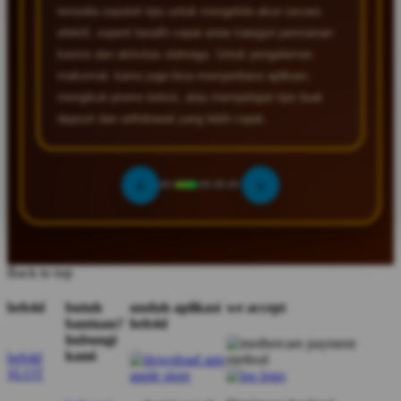
mereka, seperti beralih antara permainan kasino dan
aktivitas terkait olahraga, dengan panduan penggunaan
yang aman. Tips lain termasuk memeriksa pembaruan
permainan atau memanfaatkan tips untuk memastikan
proses deposit dan penarikan semakin cepat. Dengan
beragam tips ini, pengguna bisa maksimalkan
pengalaman mereka dan dapatkan keseruan bermain
online games di platform ini.
‹
›
Back to top
beb4d
butuh
unduh aplikasi
we accept
bantuan?
beb4d
hubungi
kami
beb4d