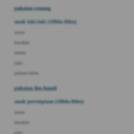
pakaian renang
anak laki-laki (18bln-8thn)
atasan
bawahan
setelan
jaket
pakaian dalam
pakaian ibu hamil
anak perempuan (18bln-8thn)
atasan
bawahan
gaun