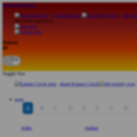
lewati ke Konten
download apps
gift reg
download app from:
Bahasa
ID
Toggle Nav
about Kanmo Circle
beb4d
A
B
C
D
E
F
G
H
Addo
Adidas