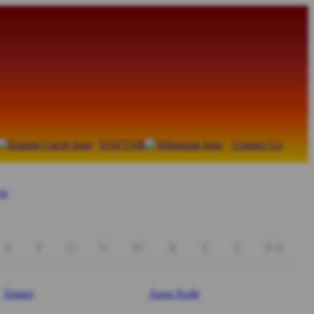
DAFTAR
Contact Us
us
S
T
U
V
W
X
Y
Z
0-9
Amara
Aqua Scale