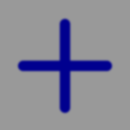
X
Xootz
Y
Yamatoya
Z
Zaxy
Zoggs
0-9
4Moms
59S