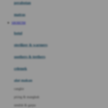
perabotan
Happy Tummy
Hauck
matras
Havaianas
SBOBET88
Hegen
botol
Hot Wheels
sterilizer & warmers
Hybrid
soothers & teethers
I
Inlacta DHA
celemek
Interlac
alat makan
Ivenet
cangkir
J
piring & mangkuk
Jack N Jill
sendok & garpu