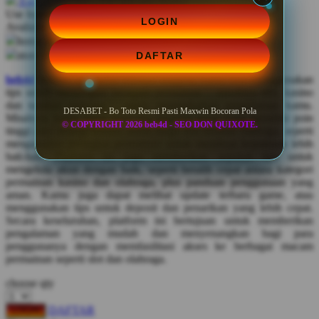
Earn
1.000.000
-
100.000.000
Bonus
Use Installment Options from
.
Laarn more
LOGIN
Q
Available for :
home delivery
QV Baby
store pickup
DAFTAR
beb4d
Setelah mendaftar sebagai anggota, kamu bisa menggunakan
R
tips untuk menavigasi beragam permainan – misalnya slot, kasino
dan taruhan olahraga – untuk meningkatkan pengalaman kamu.
Real Shades
DESABET - Bo Toto Resmi Pasti Maxwin Bocoran Pola
Misalnya, kamu dapat mencoba memilih game yang memiliki poin
© COPYRIGHT 2026 beb4d - SEO DON QUIXOTE.
tinggi atau strategi khusus untuk bingo dan taruhan olahraga, seperti
Red Castle
menganalisis peringkat permainan untuk membuat keputusan lebih
hati-hati. Platform ini juga memberikan sepuluh tips untuk
Ribbon Madness
mengelola akun dengan baik, seperti beralih cepat antara kategori
permainan kasino dan olahraga, plus panduan penggunaan yang
S
aman. Kamu juga dapat melihat update terbaru game, atau
menggunakan tips untuk deposit dan penarikan yang lebih cepat.
Sebamed
Secara keseluruhan, platform ini bertujuan untuk memberikan
pengalaman yang mudah dan menyenangkan bagi para
Silver Cross
penggunanya dengan memfasilitasi akses ke berbagai macam
permainan seperti slot dan olahraga.
Simply Idea
choose qty
Skip Hop
DAFTAR
LOGIN
Spectra