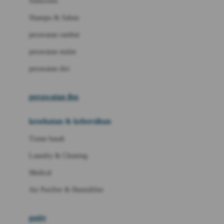
Sunscreen
London Taxi
Shampo & Sabun
Love To Dream
perawatan rambut
perawatan mulut
M
perawatan diri
Magformers
Mama's Choice
perawatan ibu
Mamas&Papas
kesehatan & kebersihan
Mamaway
Tissue basah
Maxi Cosi
Laundry & Cleaning
Megabloks
Medical
Micro
Air Purifier & Humidifier
MiDeer
Mimi & Lula
potty