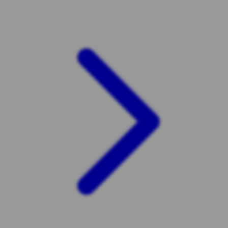
Twistshake
TY Toys
U
V
Veja
Vitaflow
Vtech
W
Waterland
Wellness