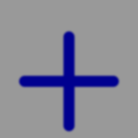
X
Xootz
Y
Yamatoya
Z
Zaxy
Zoggs
0-9
4Moms
59S