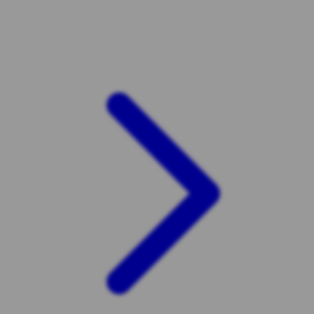
Twistshake
TY Toys
U
V
Veja
Vitaflow
Vtech
W
Waterland
Wellness