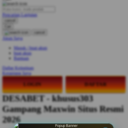
O
Pencarian Lanjutan
Oh Ma Grain
cancel
Okiedog
Cari
cancel
P
Akun Saya
Masuk / buat akun
Peachy
buat akun
Phil & Ted's
Bantuan
Philips Avent
Daftar Keinginan
Keranjang Saya
Pigeon
LOGIN
DAFTAR
Playgro
DESABET - khusus303
Poled Global
Gampang Maxwin Situs Resmi
Ponycycle
Puma
2026
Pureats