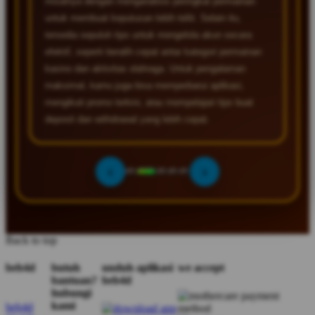
permainan untuk membuat keputusan lebih bijaksana.
Pengguna dapat dengan mudah mengelola akun
mereka, seperti beralih antara permainan kasino dan
aktivitas terkait olahraga, dengan panduan penggunaan
yang aman. Tips lain termasuk memeriksa pembaruan
permainan atau memanfaatkan tips untuk memastikan
proses deposit dan penarikan semakin cepat. Dengan
beragam tips ini, pengguna bisa maksimalkan
pengalaman mereka dan dapatkan keseruan bermain
online games di platform ini.
‹
›
Back to top
beb4d
butuh
unduh aplikasi
we accept
bantuan?
beb4d