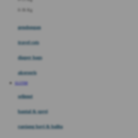
Felt So Sweet
0-36 Kg
Fisher Price
Flipper
gendongan
Friends Of Sally
travel cots
G
diaper bags
Gb
Geko
aksesoris
Graco
SLOT88
Gund
selimut
H
bantal & sprei
Habbie
Haenim
ranjang bayi & balita
Happy Horse