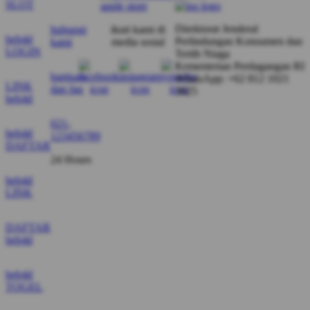
hubungi
kami
beb4d
SLOT
Direktorat Jenderal
hubungi
ikuti kami di
beb4d
Perlindungan Konsumen dan
kami
media sosial
LOGIN
Tertib Niaga
Kementerian Perdagangan RI
bantuan
WhatsApp: +62 812 1021
LINK
dan faq
3625
beb4d
021-
beb4d
123456789
DAFTAR
24 Hours
beb4d
LINK
DAFTAR
beb4d
beb4d