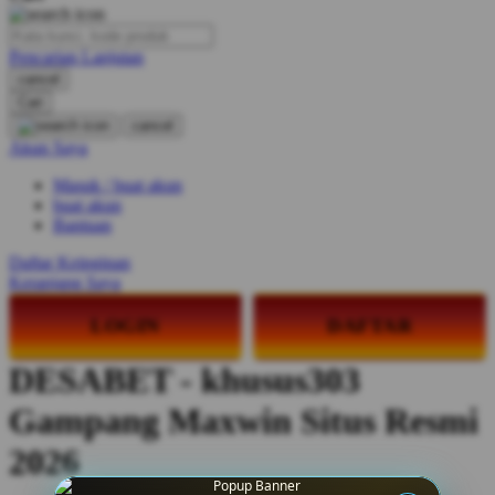
O
Pencarian Lanjutan
Oh Ma Grain
cancel
Okiedog
Cari
cancel
P
Akun Saya
Masuk / buat akun
Peachy
buat akun
Phil & Ted's
Bantuan
Philips Avent
Daftar Keinginan
Keranjang Saya
Pigeon
LOGIN
DAFTAR
Playgro
DESABET - khusus303
Poled Global
Gampang Maxwin Situs Resmi
Ponycycle
Puma
2026
Pureats