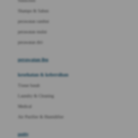
Sunscreen
London Taxi
Shampo & Sabun
Love To Dream
perawatan rambut
perawatan mulut
M
perawatan diri
Magformers
Mama's Choice
perawatan ibu
Mamas&Papas
kesehatan & kebersihan
Mamaway
Tissue basah
Maxi Cosi
Laundry & Cleaning
Megabloks
Medical
Micro
Air Purifier & Humidifier
MiDeer
Mimi & Lula
potty