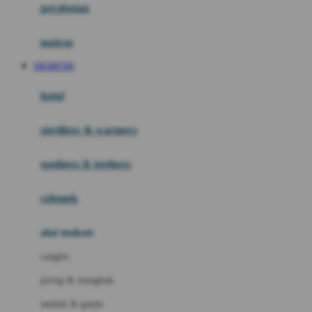
perabotan
Happy Tummy
Hauck
matras
Havaianas
SBOBET88
Hegen
botol
Hot Wheels
sterilizer & warmers
Hybrid
soothers & teethers
I
Inlacta DHA
celemek
Interlac
alat makan
Ivenet
cangkir
J
piring & mangkuk
Jack N Jill
sendok & garpu