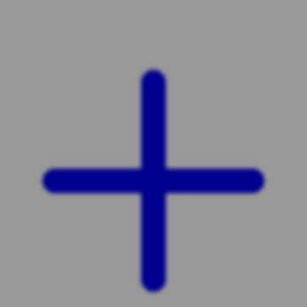
X
Xootz
Y
Yamatoya
Z
Zaxy
Zoggs
0-9
4Moms
59S