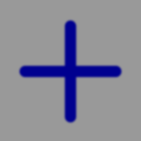
X
Xootz
Y
Yamatoya
Z
Zaxy
Zoggs
0-9
4Moms
59S