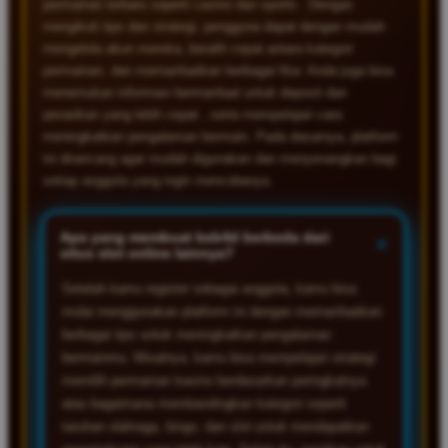
permainan terbaru seperti casino dan sports . Dengan
mengikuti tips dan strategi, pengguna dapat dengan mudah
mengelola akun mereka, beralih cepat antara kategori
permainan, dan memanfaatkan berbagai fitur. Anda juga bisa
menemukan informasi bermanfaat untuk deposit dan
penarikan yang lebih cepat , serta mempelajari cara
meningkatkan pengalaman bermain. Pada dasarnya, platform
ini dirancang agar mudah digunakan dan menyenangkan bagi
setiap anggota yang ingin mencobanya.
Apa yang membuat beb4d berbeda dari
+
situs slot online lainnya?
Setelah kamu register sebagai anggota, kamu bisa
mulai menggunakan platform ini dengan memanfaatkan
berbagai tips untuk meningkatkan pengalaman
bermainmu. Misalnya, kamu bisa mempelajari strategi
memilih permainan kasino berdasarkan peringkatnya
atau bagaimana membandingkan kategori seperti
taruhan olahraga, bingo, dan slot untuk mendapatkan