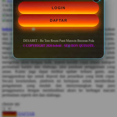
Earn
1.000.000
-
100.000.000
Bonus
Use Installment Options from
.
Laarn more
LOGIN
Q
Available for :
home delivery
QV Baby
store pickup
DAFTAR
beb4d
Setelah mendaftar sebagai anggota, kamu bisa menggunakan
R
tips untuk menavigasi beragam permainan – misalnya slot, kasino
dan taruhan olahraga – untuk meningkatkan pengalaman kamu.
Real Shades
DESABET - Bo Toto Resmi Pasti Maxwin Bocoran Pola
Misalnya, kamu dapat mencoba memilih game yang memiliki poin
© COPYRIGHT 2026 beb4d - SEO DON QUIXOTE.
tinggi atau strategi khusus untuk bingo dan taruhan olahraga, seperti
Red Castle
menganalisis peringkat permainan untuk membuat keputusan lebih
hati-hati. Platform ini juga memberikan sepuluh tips untuk
Ribbon Madness
mengelola akun dengan baik, seperti beralih cepat antara kategori
permainan kasino dan olahraga, plus panduan penggunaan yang
S
aman. Kamu juga dapat melihat update terbaru game, atau
menggunakan tips untuk deposit dan penarikan yang lebih cepat.
Sebamed
Secara keseluruhan, platform ini bertujuan untuk memberikan
pengalaman yang mudah dan menyenangkan bagi para
Silver Cross
penggunanya dengan memfasilitasi akses ke berbagai macam
permainan seperti slot dan olahraga.
Simply Idea
choose qty
Skip Hop
DAFTAR
LOGIN
Spectra