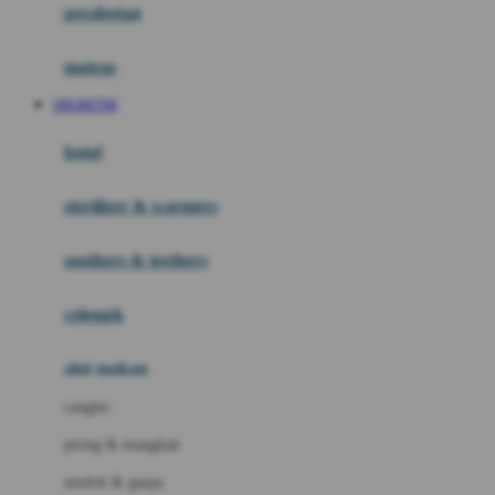
perabotan
Happy Tummy
Hauck
matras
Havaianas
SBOBET88
Hegen
botol
Hot Wheels
sterilizer & warmers
Hybrid
soothers & teethers
I
Inlacta DHA
celemek
Interlac
alat makan
Ivenet
cangkir
J
piring & mangkuk
Jack N Jill
sendok & garpu