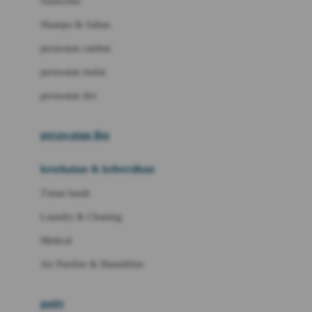
Sunscreen
London Taxi
Shampo & Sabun
Love To Dream
perawatan rambut
perawatan mulut
M
perawatan diri
Magformers
Mama's Choice
perawatan ibu
Mamas&Papas
kesehatan & kebersihan
Mamaway
Tissue basah
Maxi Cosi
Laundry & Cleaning
Megabloks
Medical
Micro
Air Purifier & Humidifier
MiDeer
Mimi & Lula
potty