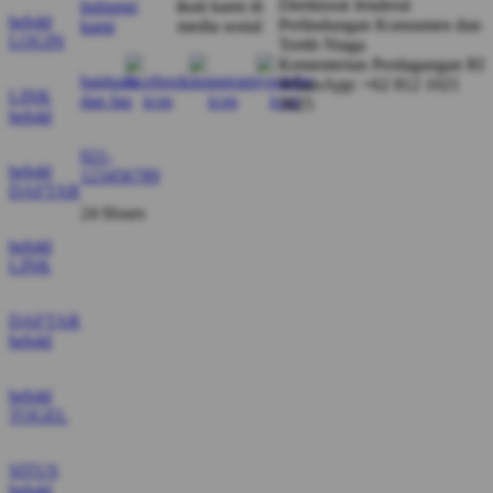
SLOT
Direktorat Jenderal
hubungi
ikuti kami di
beb4d
Perlindungan Konsumen dan
kami
media sosial
LOGIN
Tertib Niaga
Kementerian Perdagangan RI
bantuan
WhatsApp: +62 812 1021
LINK
dan faq
3625
beb4d
021-
beb4d
123456789
DAFTAR
24 Hours
beb4d
LINK
DAFTAR
beb4d
beb4d
TOGEL