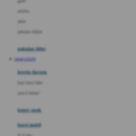
gaun
Dae Organics
setelan
Docare
jaket
Doona
pakaian dalam
Down To Earth
Drew
pakaian tidur
Dr. Brown's
beb4d LOGIN
E
kereta dorong
ELC
bayi baru lahir
Ergobaby
usia 6 bulan+
Expert Care
koper anak
Ezyroller
kursi mobil
F
0-13 Kg