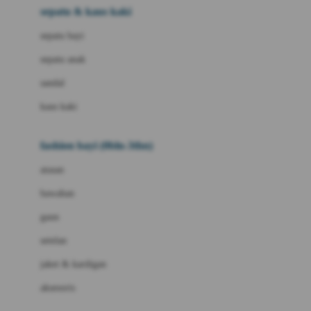
Beauty Barn
sepatu & kaus kaki
Bio Oil
sepatu bayi
Biolane
sepatu anak
Bite Fighters
sandal
Bizzi Growin
kaus kaki
Blackmores
fashion bayi (0bln-3thn)
Blooming Marvellous
atasan
Bonnels
bawahan
Bravado
gaun
Bruder
setelan
Brush Baby
jaket & kardigan
Buds Organics
aksesoris
Bugaboo