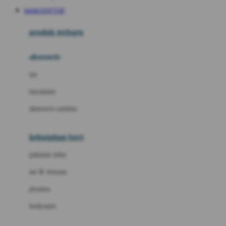
Awan
beb4d DAFTAR
Azetabio
produk terbaru
B
aksesoris
Baabaasheepz
tas
Babiators
kacamata
Baby Dove
aksesoris rambut
Baby Jogger
Baby Rovega
kebutuhan bayi
Babybee
pakaian tidur
Banana Boat
set & terusan
Banz
piyama
Barbie
bodysuits
Beaba