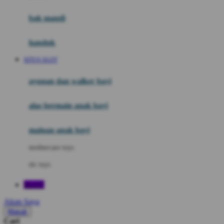
Mini Monkey
Moby
bak mandi
Momami
handuk
Mothercare
SITUS SLOT
Mustela
ayunan dan walker bayi
My Buddy Tag
My K
alas bermain anak bayi
N
mainan anak bayi
Naif
mothercare toys
Nike
elc toys
Nordic Natural
SLOT
Nuby
Akun Saya
Nuna
Masuk
Cari