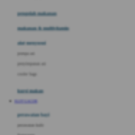
Joie
pengolah makanan
Joolz
Jujube
makanan & multivitamin
K
alat menyusui
Kiddycuts
pompa asi
Kumon
penyimpanan asi
L
cooler bags
Leapfrog
kursi makan
Leclerc
SLOT GACOR
Lee Vierra
Lillebaby
perawatan bayi
Little Bird Told Me
perawatan kulit
Little Miss Janis