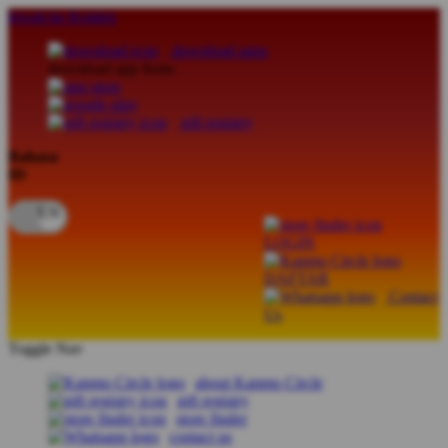
lewati ke Konten
download apps
download app from:
gift registry
Bahasa
ID
LOGIN
DAFTAR
Contact
Us
Toggle Nav
about Kanmo Circle
gift registry
store finder
contact us