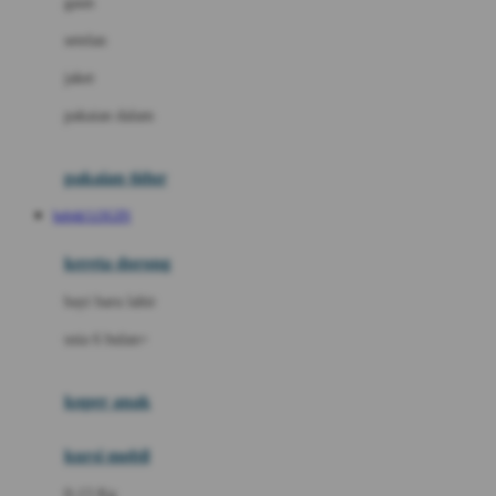
gaun
Dae Organics
setelan
Docare
jaket
Doona
pakaian dalam
Down To Earth
Drew
pakaian tidur
Dr. Brown's
beb4d LOGIN
E
kereta dorong
ELC
bayi baru lahir
Ergobaby
usia 6 bulan+
Expert Care
koper anak
Ezyroller
kursi mobil
F
0-13 Kg