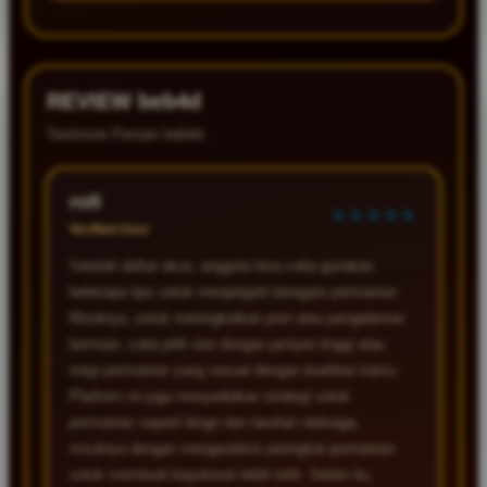
permainan meja demi meningkatkan pengalaman
Platform ini menyediakan beragam pilihan permainan,
keputusan yang lebih hati-hati. Untuk memaksimalkan
bermain Anda. Anda dapat memilih permainan dengan
baik kasino seperti slots dan bingo, atau permainan
pengalaman bermain, pengguna dapat mengakses
poin tinggi atau bahkan menerapkan strategi untuk
meja, bahkan sports-related gaming juga tersedia.
sepuluh tips untuk manajemen akun, seperti beralih
bingo dan taruhan olahraga seperti menganalisis
Misalnya, kamu dapat memilih untuk menavigasi
dengan cepat antara kategori kasino dan aktivitas
REVIEW beb4d
peringkatnya agar keputusan lebih tepat. Plattform ini
berbagai kategori permainan dengan mudah, atau
olahraga, disertai panduan penggunaan yang aman.
juga membekali pengguna dengan sepuluh tips untuk
Testimoni Pemain beb4d.
mencoba fitur terbaru di sekian banyak pilihan slot yang
Selain itu, platform menawarkan tips aplikasi dan
mengelola akun mereka, contohnya dengan beralih
tersedia secara gratis. Sebagai anggota baru, kamu
strategi khusus untuk akses baik mobile maupun
cepat antara kategori permainan kasino dan aktivitas
bisa mempelajari strategi dasar untuk mengelola
desktop. Sebagai contoh, pengguna dapat
dina
sports, serta panduan penggunaan yang aman. Anda
akunmu dengan efektif, seperti tips deposit dan
memanfaatkan alat akun untuk melacak permainan dan
★★★★★
bisa mengikuti tips untuk melakukan deposit dan
Verified User
penarikan yang cepat selain itu, kamu juga dapat
poin.
penarikan yang lebih cepat,atau memeriksa pembaruan
memperoleh poin sebagai hadiah atas aktivitas kamu
Setelah daftr, pengguna bisa memanfaatkan tips untuk
permainan terbaru. Secara keseluruhan, platform ini
dan bahkan merangking akunmu dengan berhasil
menjelajahi berbagai macam permainan seperti digital
bertujuan untuk memfasilitasi pengalaman bermain
memainkan berbagai jenis permainan. Platform ini juga
slots, bingo, atau table games. Misalnya, coba cari
yang mudah dan menyenangkan melalui berbagai tips.
memberikan panduan penggunaan yang aman dan
permainan yang menawarkan poin tinggi agar
mudah dipahami agar kamu dapat memaksimalkan
pengalaman lebih optimal. Platform ini juga
pengalaman bermain di seluruh kategori yang
menyediakan strategi untuk bermain taruhan olahraga
ditawarkan.
efektif, misalnya dengan menganalisis peringkat
permainan untuk membuat keputusan lebih bijaksana.
Pengguna dapat dengan mudah mengelola akun