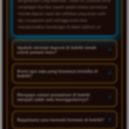
pengetahuam yang lebih luas. Selain itu, pastikan untuk
menjelajahi fitur-fitur seperti update terbaru permainan,
metode deposit cepat dan withdraw yang aman serta
tips manajemen poin sehingga kamu bisa
memaksimalkan keuntungan di dalam platform ini.
Apakah minimal deposit di beb4d ramah
+
untuk pemain baru?
Setelah register sebagai anggota, kamu bisa langsung
menjelajahi berbagai hiburan seru mulai dari slot, bingo,
Event apa saja yang biasanya tersedia di
+
beb4d?
roulette, taruhan olahraga, kasino live, hingga
permainan meja. Gunakan tips navigasi yang tersedia
Setelah registrasi selesai, anggota dapat
untuk beralih antar kategori dengan mudah sesuai
memanfaatkan tips untuk menjelajahi berbagai macam
Mengapa variasi permainan di beb4d
minatmu. Proses deposit dan penarikan cepat juga
+
menjadi salah satu keunggulannya?
permainan seperti slot dan permainan meja, misalnya,
didukung agar manajemen akun lebih praktis sepanjang
dengan memilih permainan yang menawarkan poin
hari. Jangan lupa cek pembaruan permainan terbaru
Setelah mendaftar dan menjadi anggota, bisa Anda
tinggi. Platform ini juga menyediakan strategi untuk
untuk meraih pengalaman optimal dan poin tinggi.
gunakan tips untuk menjelajahi berbagai jenis
+
penggunaan efektif bingo dan taruhan olahraga, seperti
Bagaimana cara memulai bermain di beb4d?
permainan, misalnya untuk menavigasi slot atau
menganalisis peringkat permainan untuk membuat