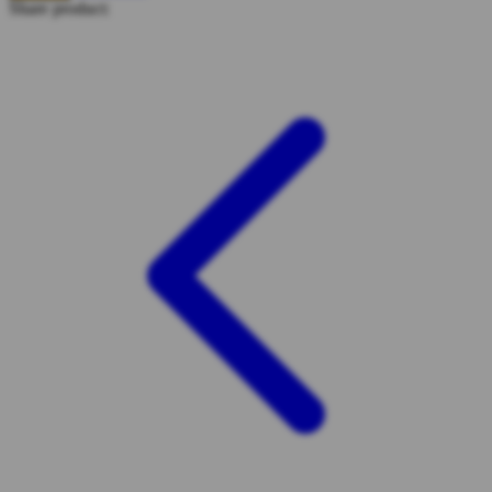
Share product:
Squishmallows
Starbooks
Stick-O
Stokke
Sudocrem
Sumimo
Sunnylife
Sun-Staches
Swimava
T
Tommee Tippee
Trunki
Tutti Bambini