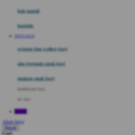
Mini Monkey
Moby
bak mandi
Momami
handuk
Mothercare
SITUS SLOT
Mustela
ayunan dan walker bayi
My Buddy Tag
My K
alas bermain anak bayi
N
mainan anak bayi
Naif
mothercare toys
Nike
elc toys
Nordic Natural
SLOT
Nuby
Akun Saya
Nuna
Masuk
Cari