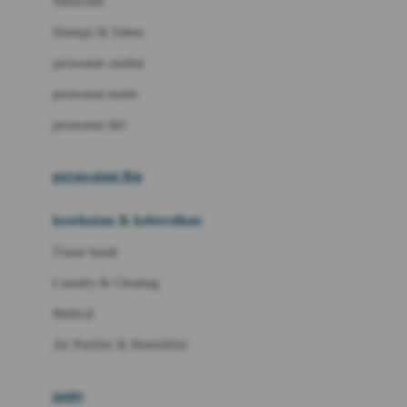
Sunscreen
London Taxi
Shampo & Sabun
Love To Dream
perawatan rambut
perawatan mulut
M
perawatan diri
Magformers
Mama's Choice
perawatan ibu
Mamas&Papas
kesehatan & kebersihan
Mamaway
Tissue basah
Maxi Cosi
Laundry & Cleaning
Megabloks
Medical
Micro
Air Purifier & Humidifier
MiDeer
Mimi & Lula
potty