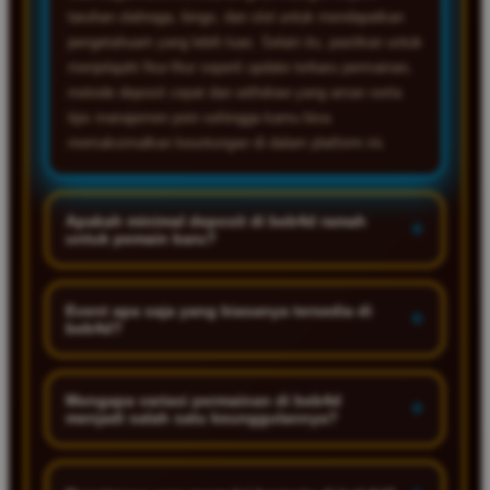
taruhan olahraga, bingo, dan slot untuk mendapatkan
pengetahuam yang lebih luas. Selain itu, pastikan untuk
menjelajahi fitur-fitur seperti update terbaru permainan,
metode deposit cepat dan withdraw yang aman serta
tips manajemen poin sehingga kamu bisa
memaksimalkan keuntungan di dalam platform ini.
Apakah minimal deposit di beb4d ramah
+
untuk pemain baru?
Setelah register sebagai anggota, kamu bisa langsung
menjelajahi berbagai hiburan seru mulai dari slot, bingo,
Event apa saja yang biasanya tersedia di
+
beb4d?
roulette, taruhan olahraga, kasino live, hingga
permainan meja. Gunakan tips navigasi yang tersedia
Setelah registrasi selesai, anggota dapat
untuk beralih antar kategori dengan mudah sesuai
memanfaatkan tips untuk menjelajahi berbagai macam
Mengapa variasi permainan di beb4d
minatmu. Proses deposit dan penarikan cepat juga
+
menjadi salah satu keunggulannya?
permainan seperti slot dan permainan meja, misalnya,
didukung agar manajemen akun lebih praktis sepanjang
dengan memilih permainan yang menawarkan poin
hari. Jangan lupa cek pembaruan permainan terbaru
Setelah mendaftar dan menjadi anggota, bisa Anda
tinggi. Platform ini juga menyediakan strategi untuk
untuk meraih pengalaman optimal dan poin tinggi.
gunakan tips untuk menjelajahi berbagai jenis