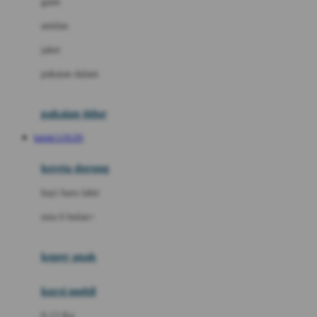
gaun
Dae Organics
setelan
Docare
jaket
Doona
pakaian dalam
Down To Earth
Drew
pakaian tidur
Dr. Brown's
beb4d LOGIN
E
kereta dorong
ELC
bayi baru lahir
Ergobaby
usia 6 bulan+
Expert Care
koper anak
Ezyroller
kursi mobil
F
0-13 Kg