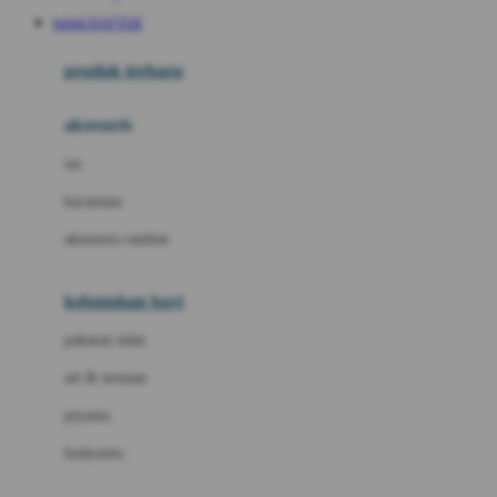
Awan
beb4d DAFTAR
Azetabio
produk terbaru
B
aksesoris
Baabaasheepz
tas
Babiators
kacamata
Baby Dove
aksesoris rambut
Baby Jogger
Baby Rovega
kebutuhan bayi
Babybee
pakaian tidur
Banana Boat
set & terusan
Banz
piyama
Barbie
bodysuits
Beaba