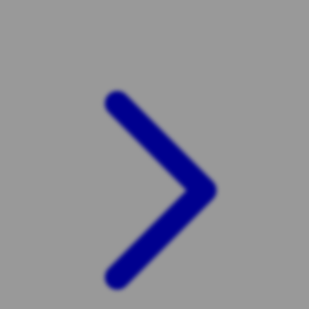
Twistshake
TY Toys
U
V
Veja
Vitaflow
Vtech
W
Waterland
Wellness