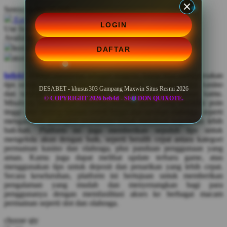
Serendah
Rp 10.000
Q
Earn
1.000.000
-
100.000.000
Bonus
LOGIN
Use Installment Options from
.
Laarn more
QV Baby
Available for :
home delivery
DAFTAR
store pickup
R
beb4d
Setelah mendaftar sebagai anggota, kamu bisa menggunakan
Real Shades
tips untuk menavigasi beragam permainan – misalnya slot, kasino
DESABET - khusus303 Gampang Maxwin Situs Resmi 2026
dan taruhan olahraga – untuk meningkatkan pengalaman kamu.
Red Castle
© COPYRIGHT 2026 beb4d - SEO DON QUIXOTE.
Misalnya, kamu dapat mencoba memilih game yang memiliki poin
tinggi atau strategi khusus untuk bingo dan taruhan olahraga, seperti
Ribbon Madness
menganalisis peringkat permainan untuk membuat keputusan lebih
hati-hati. Platform ini juga memberikan sepuluh tips untuk
S
mengelola akun dengan baik, seperti beralih cepat antara kategori
permainan kasino dan olahraga, plus panduan penggunaan yang
Sebamed
aman. Kamu juga dapat melihat update terbaru game, atau
menggunakan tips untuk deposit dan penarikan yang lebih cepat.
Silver Cross
Secara keseluruhan, platform ini bertujuan untuk memberikan
pengalaman yang mudah dan menyenangkan bagi para
Simply Idea
penggunanya dengan memfasilitasi akses ke berbagai macam
permainan seperti slot dan olahraga.
Skip Hop
choose qty
Spectra