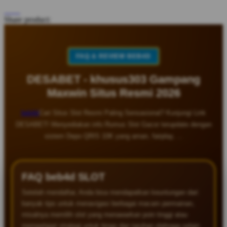
Share product:
FAQ & REVIEW BEB4D
DESABET - khusus303 Gampang
Maxwin Situs Resmi 2026
beb4d
Cari Situs Slot Resmi Paling Sensasional? Kunjungi Link
DESABET! Menyediakan info Rumus Slot Gacor terupdate dengan
sistem Depo QRIS 10K yang aman, fairplay, ...
FAQ beb4d SLOT
Setelah mendaftar, Anda bisa mendapatkan keuntungan dari
banyak tips untuk menavigasi berbagai macam permainan,
misalnya memilih slot yang menawarkan poin tinggi atau
mempelajari strategi untuk bingo dan taruhan olahraga selain