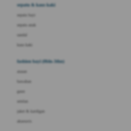
Beauty Barn
sepatu & kaus kaki
Bio Oil
sepatu bayi
Biolane
sepatu anak
Bite Fighters
sandal
Bizzi Growin
kaus kaki
Blackmores
fashion bayi (0bln-3thn)
Blooming Marvellous
atasan
Bonnels
bawahan
Bravado
gaun
Bruder
setelan
Brush Baby
jaket & kardigan
Buds Organics
aksesoris
Bugaboo