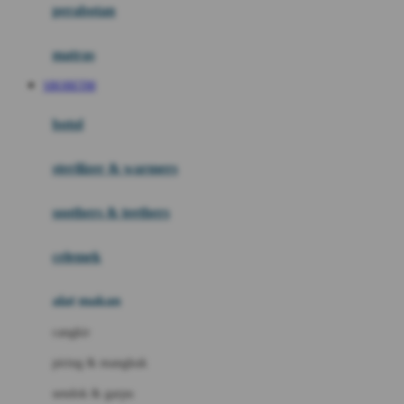
perabotan
Happy Tummy
Hauck
matras
Havaianas
SBOBET88
Hegen
botol
Hot Wheels
sterilizer & warmers
Hybrid
soothers & teethers
I
Inlacta DHA
celemek
Interlac
alat makan
Ivenet
cangkir
J
piring & mangkuk
Jack N Jill
sendok & garpu