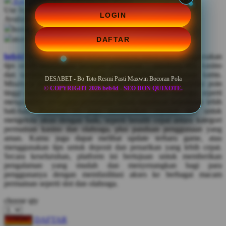
Earn
1.000.000
-
100.000.000
Bonus
Use Installment Options from
.
Laarn more
LOGIN
Q
Available for :
home delivery
QV Baby
store pickup
DAFTAR
beb4d
Setelah mendaftar sebagai anggota, kamu bisa menggunakan
R
tips untuk menavigasi beragam permainan – misalnya slot, kasino
dan taruhan olahraga – untuk meningkatkan pengalaman kamu.
Real Shades
DESABET - Bo Toto Resmi Pasti Maxwin Bocoran Pola
Misalnya, kamu dapat mencoba memilih game yang memiliki poin
© COPYRIGHT 2026 beb4d - SEO DON QUIXOTE.
tinggi atau strategi khusus untuk bingo dan taruhan olahraga, seperti
Red Castle
menganalisis peringkat permainan untuk membuat keputusan lebih
hati-hati. Platform ini juga memberikan sepuluh tips untuk
Ribbon Madness
mengelola akun dengan baik, seperti beralih cepat antara kategori
permainan kasino dan olahraga, plus panduan penggunaan yang
S
aman. Kamu juga dapat melihat update terbaru game, atau
menggunakan tips untuk deposit dan penarikan yang lebih cepat.
Sebamed
Secara keseluruhan, platform ini bertujuan untuk memberikan
pengalaman yang mudah dan menyenangkan bagi para
Silver Cross
penggunanya dengan memfasilitasi akses ke berbagai macam
permainan seperti slot dan olahraga.
Simply Idea
choose qty
Skip Hop
DAFTAR
LOGIN
Spectra