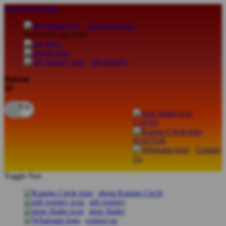
lewati ke Konten
download apps
download app from:
gift registry
Bahasa
ID
LOGIN
DAFTAR
Contact
Us
Toggle Nav
about Kanmo Circle
gift registry
store finder
contact us