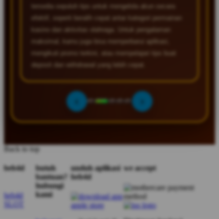
‹
›
Back to top
beb4d
butuh
unduh aplikasi
we accept
bantuan?
beb4d
hubungi
kami
beb4d