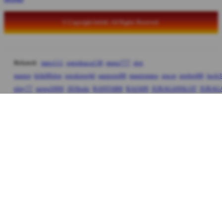
SITUS
beb4d
© Copyright beb4d. All Rights Reserved.
Related:
mpo111
gatotkaca138
mutu777
slot
master
klik88slot
totoking4d
sapporo88
mastermpo
gacor
probet88
luck
play77
surga5000
303hoki
RANTAI88
RAJA99
JURAGANSLOT
JURAG