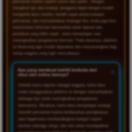
permainan terbaru seperti casino dan sports . Dengan
mengikuti tips dan strategi, pengguna dapat dengan mudah
mengelola akun mereka, beralih cepat antara kategori
permainan, dan memanfaatkan berbagai fitur. Anda juga bisa
menemukan informasi bermanfaat untuk deposit dan
penarikan yang lebih cepat , serta mempelajari cara
meningkatkan pengalaman bermain. Pada dasarnya, platform
ini dirancang agar mudah digunakan dan menyenangkan bagi
setiap anggota yang ingin mencobanya.
Apa yang membuat beb4d berbeda dari
+
situs slot online lainnya?
Setelah kamu register sebagai anggota, kamu bisa
mulai menggunakan platform ini dengan memanfaatkan
berbagai tips untuk meningkatkan pengalaman
bermainmu. Misalnya, kamu bisa mempelajari strategi
memilih permainan kasino berdasarkan peringkatnya
atau bagaimana membandingkan kategori seperti
taruhan olahraga, bingo, dan slot untuk mendapatkan