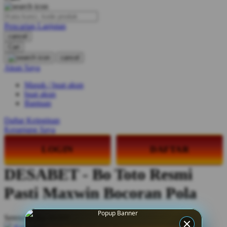
O
Pencarian Lanjutan
Oh Ma Grain
cancel
Okiedog
Cari
cancel
P
Akun Saya
Masuk / buat akun
Peachy
buat akun
Phil & Ted's
Bantuan
Philips Avent
Daftar Keinginan
Keranjang Saya
Pigeon
LOGIN
DAFTAR
Playgro
DESABET - Bo Toto Resmi
Poled Global
Pasti Maxwin Bocoran Pola
Ponycycle
Puma
Serendah
Rp 10.000
Pureats