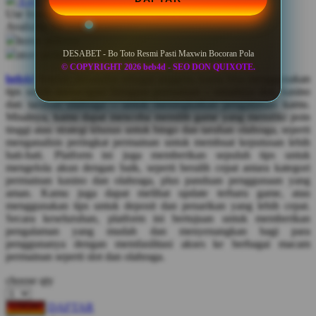
Earn
1.000.000
-
100.000.000
Bonus
Use Installment Options from
.
Laarn more
Q
Available for :
home delivery
QV Baby
DESABET - Bo Toto Resmi Pasti Maxwin Bocoran Pola
store pickup
© COPYRIGHT 2026 beb4d - SEO DON QUIXOTE.
beb4d
Setelah mendaftar sebagai anggota, kamu bisa menggunakan
R
tips untuk menavigasi beragam permainan – misalnya slot, kasino
dan taruhan olahraga – untuk meningkatkan pengalaman kamu.
Real Shades
Misalnya, kamu dapat mencoba memilih game yang memiliki poin
tinggi atau strategi khusus untuk bingo dan taruhan olahraga, seperti
Red Castle
menganalisis peringkat permainan untuk membuat keputusan lebih
hati-hati. Platform ini juga memberikan sepuluh tips untuk
Ribbon Madness
mengelola akun dengan baik, seperti beralih cepat antara kategori
permainan kasino dan olahraga, plus panduan penggunaan yang
S
aman. Kamu juga dapat melihat update terbaru game, atau
menggunakan tips untuk deposit dan penarikan yang lebih cepat.
Sebamed
Secara keseluruhan, platform ini bertujuan untuk memberikan
pengalaman yang mudah dan menyenangkan bagi para
Silver Cross
penggunanya dengan memfasilitasi akses ke berbagai macam
permainan seperti slot dan olahraga.
Simply Idea
choose qty
Skip Hop
DAFTAR
LOGIN
Spectra