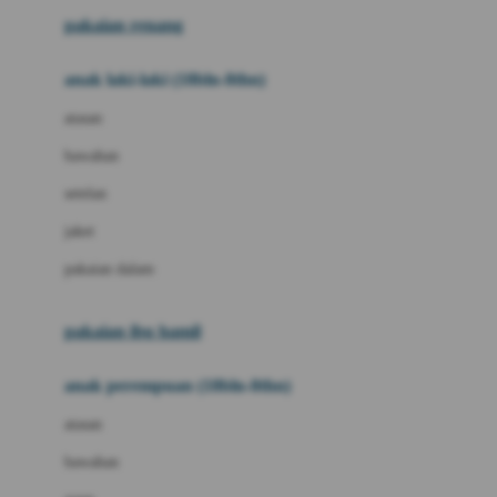
Buggygear
pakaian renang
Bumkins
anak laki-laki (18bln-8thn)
C
atasan
Cetaphil
bawahan
Chicco
setelan
Childlife
jaket
Clevamama
pakaian dalam
Cocolatte
Cottonseeds
pakaian ibu hamil
Cozy N Safe
anak perempuan (18bln-8thn)
Crane
atasan
Cybex
bawahan
D