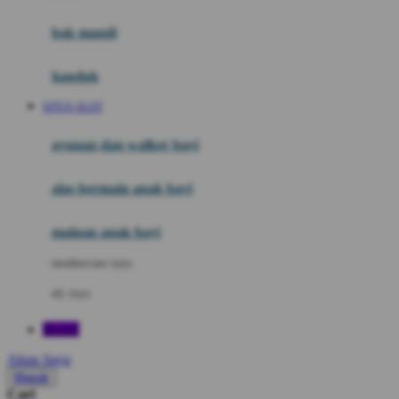
Mini Monkey
Moby
bak mandi
Momami
handuk
Mothercare
SITUS SLOT
Mustela
ayunan dan walker bayi
My Buddy Tag
My K
alas bermain anak bayi
N
mainan anak bayi
Naif
mothercare toys
Nike
elc toys
Nordic Natural
SLOT
Nuby
Akun Saya
Nuna
Masuk
Cari