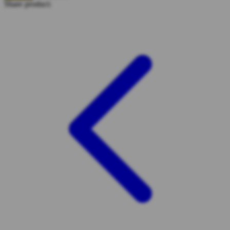
Share product:
Squishmallows
Starbooks
Stick-O
Stokke
Sudocrem
Sumimo
Sunnylife
Sun-Staches
Swimava
T
Tommee Tippee
Trunki
Tutti Bambini