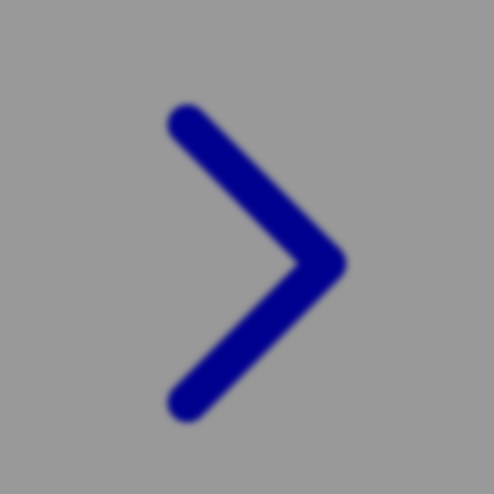
Twistshake
TY Toys
U
V
Veja
Vitaflow
Vtech
W
Waterland
Wellness