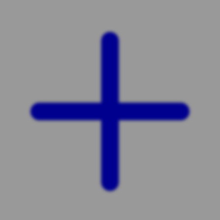
X
Xootz
Y
Yamatoya
Z
Zaxy
Zoggs
0-9
4Moms
59S