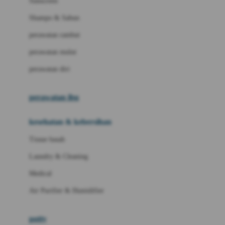
Sunscreen
London Taxi
Shampo & Sabun
Love To Dream
perawatan rambut
perawatan mulut
M
perawatan diri
Magformers
Mama's Choice
perawatan ibu
Mamas&Papas
kesehatan & kebersihan
Mamaway
Tissue basah
Maxi Cosi
Laundry & Cleaning
Megabloks
Medical
Micro
Air Purifier & Humidifier
MiDeer
Mimi & Lula
potty