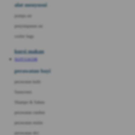
alat menyusui
pompa asi
penyimpanan asi
cooler bags
kursi makan
SLOT GACOR
perawatan bayi
perawatan kulit
Sunscreen
Shampo & Sabun
perawatan rambut
perawatan mulut
perawatan diri