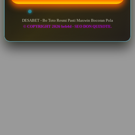
DESABET - Bo Toto Resmi Pasti Maxwin Bocoran Pola
© COPYRIGHT 2026 beb4d - SEO DON QUIXOTE.