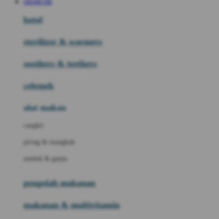
SBOBET88
botol
sterilizer & warmers
soothers & teethers
celemek
alat makan
cangkir
piring & mangkuk
sendok & garpu
pengolah makanan
makanan & multivitamin