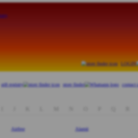
istry
LOGIN
gift registry
store finder
contact 
I
J
K
L
M
N
O
P
Q
R
Airfree
Alamii