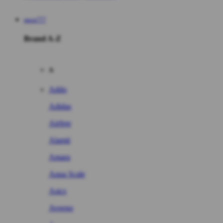
gacor777
Brand A-Z
A
Addo
Adidas
Airfree
Alamii
Amara
Aqua Scale
Asics
Aveeno