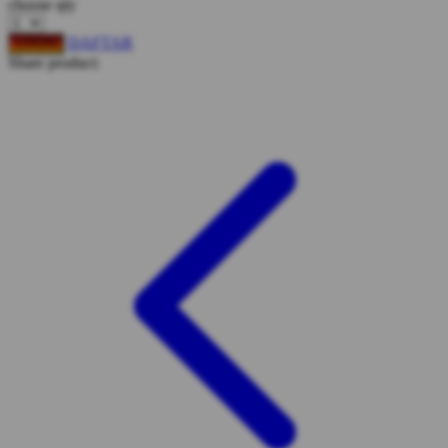
choose qty
Squishmallows
DAFTAR
LOGIN
Starbooks
Share product:
Stick-O
Stokke
Sudocrem
Sumimo
Sunnylife
Sun-Staches
Swimava
T
Tommee Tippee
Trunki
Tutti Bambini