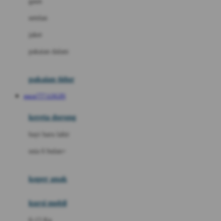
gaun
Dae Organics
setelan
Docare
jaket
Doona
pakaian dalam
Down To Earth
Drew
pakaian tidur
Dr. Brown's
gacor777 LOGIN
E
kereta dorong
ELC
bayi baru lahir
Ergobaby
usia 6 bulan+
Expert Care
koper anak
Ezyroller
kursi mobil
F
0-13 Kg