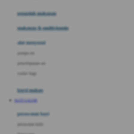
Joie
pengolah makanan
Joolz
Jujube
makanan & multivitamin
K
alat menyusui
Kiddycuts
pompa asi
Kumon
penyimpanan asi
L
cooler bags
Leapfrog
kursi makan
Leclerc
SLOT GACOR
Lee Vierra
Lillebaby
perawatan bayi
Little Bird Told Me
perawatan kulit
Little Miss Janis