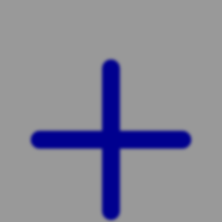
X
Xootz
Y
Yamatoya
Z
Zaxy
Zoggs
0-9
4Moms
59S