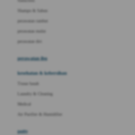
Sunscreen
London Taxi
Shampo & Sabun
Love To Dream
perawatan rambut
perawatan mulut
M
perawatan diri
Magformers
Mama's Choice
perawatan ibu
Mamas&Papas
kesehatan & kebersihan
Mamaway
Tissue basah
Maxi Cosi
Laundry & Cleaning
Megabloks
Medical
Micro
Air Purifier & Humidifier
MiDeer
Mimi & Lula
potty