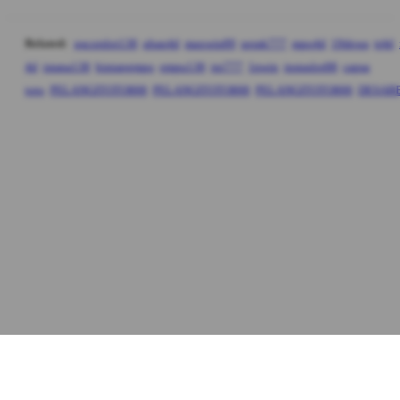
DAFTAR
gacor777
gacor777
TOGEL
SITUS
gacor777
© Copyright gacor777. All Rights Reserved.
Related:
gacorslot138
uban4d
maxwin89
perak777
mpo4d
19dewa
tt4d
4d
istana138
bintangmpo
empu138
ini777
1nwin
instaslot88
capsa
toto
PELANGITOTO888
PELANGITOTO888
PELANGITOTO888
DESAB