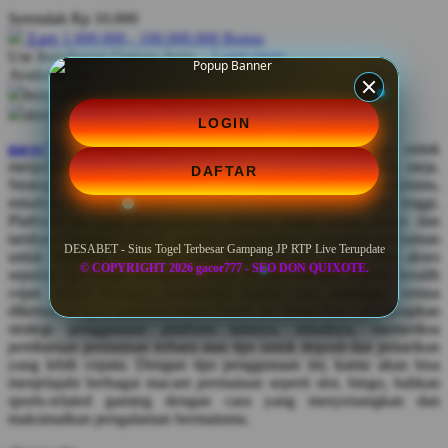
Serendah
Rp 10.000
Q
Earn
1.000.000
-
100.000.000
Bonus
Use Installment Options from
.
Laarn more
QV Baby
Available for :
home delivery
store pickup
R
LOGIN
gacor777
Setelah daftar akun, kamu bisa gunakan tips untuk
Real Shades
menjelajah berbagai permainan kasino, contohnya slot dan meja.
DAFTAR
Strategi ini bisa membantu meningkatkan pengalaman bermainmu,
Red Castle
misalnya dengan memilih permainan yang menawarkan poin tinggi.
Platform ini juga menyediakan strategi untuk usage bingo dan
Ribbon Madness
taruhan olahraga efektif, seperti menganalisis peringkat permainan
DESABET - Situs Togel Terbesar Gampang JP RTP Live Terupdate
untuk membuat keputusan yang lebih hati-hati. Kamu bisa akses
S
© COPYRIGHT 2026 gacor777 - SEO DON QUIXOTE.
sepuluh tips untuk mengelola akun dengan mudah, seperti beralih
cepat antara kategori permainan kasino dan olahraga, semua
Sebamed
dikemas dengan panduan aman. Selain itu, kamu bisa coba terapkan
strategi penggunaan platform lainnya, misalnya, memeriksa
Silver Cross
pembaruan permainan terbaru atau tips untuk deposit dan penarikan
yang lebih cepata. Dengan tips penggunaan ini, kamu akan bisa
Simply Idea
menjelajahi berbagai macam permainan seperti slot, bingo, bahkan
sports-related gaming dengan cara yang menyenangkan dan
Skip Hop
maksimalkan pengalaman bermainmu.
Spectra