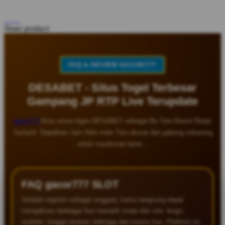
Share product:
FAQ & REVIEW GACOR777
DESABET - Situs Togel Terbesar
Gampang JP RTP Live Terupdate
gacor777
Situs resmi Agen DESABET sebagai Bo Toto Resmi Banjir
Jackpot. Dapatkan Jam Hoki main Toto akurat dan gabung sekarang
untuk menikmati bene...
FAQ gacor777 SLOT
Setelah register sebagai anggota, kamu langsung dapat
mengakses berbagai fitur menarik mulai dari slot, bingo,
roulette, hingga taruhan olahraga dan kasino live. Platform ini