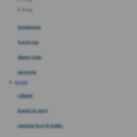
Felt So Sweet
0-36 Kg
Fisher Price
Flipper
gendongan
Friends Of Sally
travel cots
G
diaper bags
Gb
Geko
aksesoris
Graco
SLOT88
Gund
selimut
H
bantal & sprei
Habbie
Haenim
ranjang bayi & balita
Happy Horse