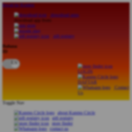
lewati ke Konten
download apps
download app from:
gift registry
Bahasa
ID
LOGIN
DAFTAR
Contact
Us
Toggle Nav
about Kanmo Circle
gift registry
store finder
contact us