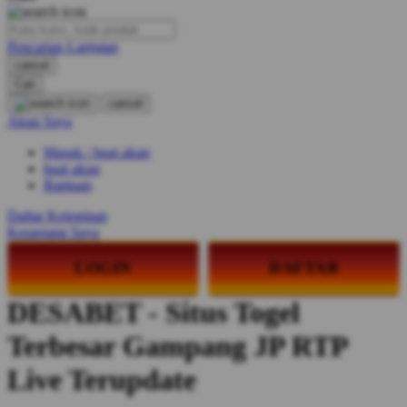
O
Pencarian Lanjutan
Oh Ma Grain
cancel
Okiedog
Cari
cancel
P
Akun Saya
Masuk / buat akun
Peachy
buat akun
Phil & Ted's
Bantuan
Philips Avent
Daftar Keinginan
Keranjang Saya
Pigeon
LOGIN
DAFTAR
Playgro
DESABET - Situs Togel
Poled Global
Terbesar Gampang JP RTP
Ponycycle
Puma
Live Terupdate
Pureats