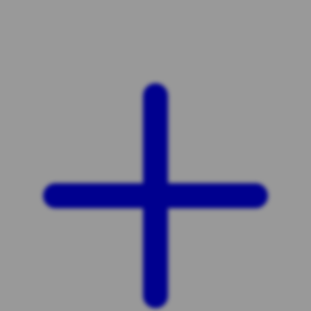
X
Xootz
Y
Yamatoya
Z
Zaxy
Zoggs
0-9
4Moms
59S