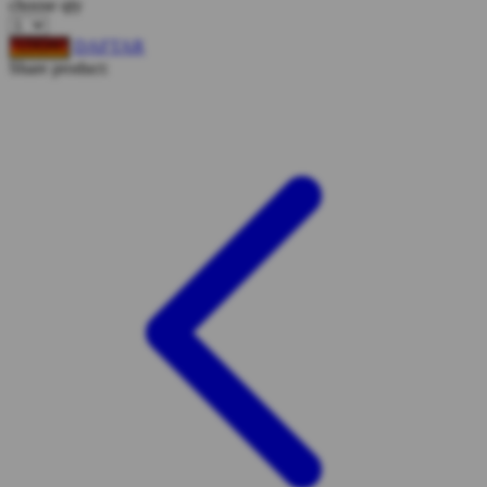
choose qty
Squishmallows
DAFTAR
LOGIN
Starbooks
Share product:
Stick-O
Stokke
Sudocrem
Sumimo
Sunnylife
Sun-Staches
Swimava
T
Tommee Tippee
Trunki
Tutti Bambini