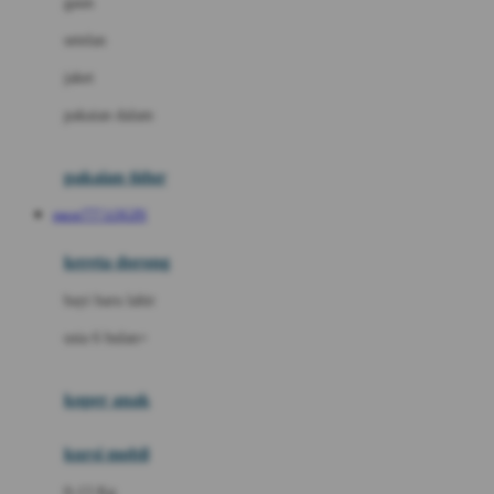
gaun
Dae Organics
setelan
Docare
jaket
Doona
pakaian dalam
Down To Earth
Drew
pakaian tidur
Dr. Brown's
gacor777 LOGIN
E
kereta dorong
ELC
bayi baru lahir
Ergobaby
usia 6 bulan+
Expert Care
koper anak
Ezyroller
kursi mobil
F
0-13 Kg