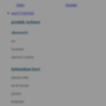
Asics
Aveeno
gacor777 DAFTAR
produk terbaru
aksesoris
tas
kacamata
aksesoris rambut
kebutuhan bayi
pakaian tidur
set & terusan
piyama
bodysuits