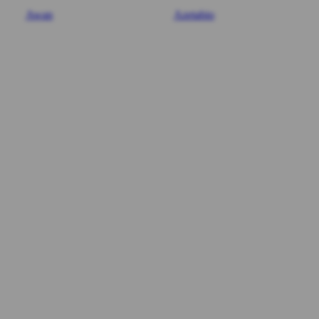
Awan
Azetabio