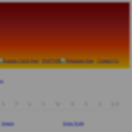
DAFTAR
Contact Us
us
S
T
U
V
W
X
Y
Z
0-9
Amara
Aqua Scale