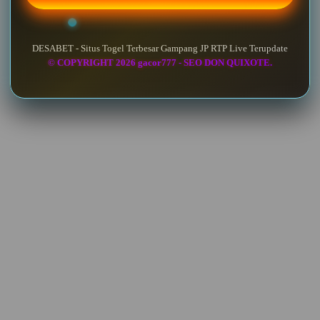
DESABET - Situs Togel Terbesar Gampang JP RTP Live Terupdate
© COPYRIGHT 2026 gacor777 - SEO DON QUIXOTE.