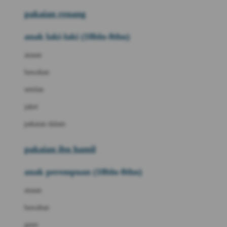
pakaian renang
anak laki-laki (18bln-8thn)
atasan
bawahan
setelan
jaket
pakaian dalam
pakaian ibu hamil
anak perempuan (18bln-8thn)
atasan
bawahan
gaun