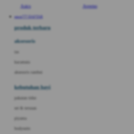
Asics
Aveeno
gacor777 DAFTAR
produk terbaru
aksesoris
tas
kacamata
aksesoris rambut
kebutuhan bayi
pakaian tidur
set & terusan
piyama
bodysuits