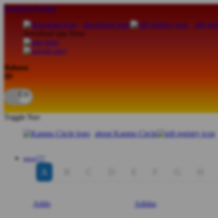
lewati ke Konten
download apps
gift reg
download app from:
Bahasa
ID
Toggle Nav
about Kanmo Circle
gacor777
A
B
C
D
E
F
G
H
Addo
Adidas