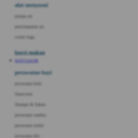
alat menyusui
pompa asi
penyimpanan asi
cooler bags
kursi makan
SLOT GACOR
perawatan bayi
perawatan kulit
Sunscreen
Shampo & Sabun
perawatan rambut
perawatan mulut
perawatan diri