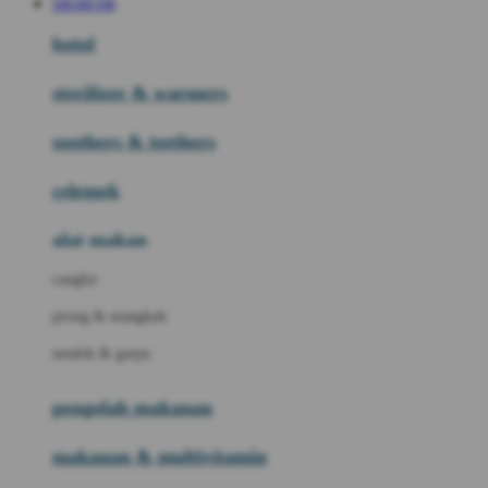
SBOBET88
botol
sterilizer & warmers
soothers & teethers
celemek
alat makan
cangkir
piring & mangkuk
sendok & garpu
pengolah makanan
makanan & multivitamin