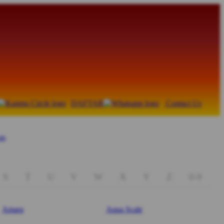
DAFTAR
Contact Us
us
S
T
U
V
W
X
Y
Z
0-9
Amara
Aqua Scale