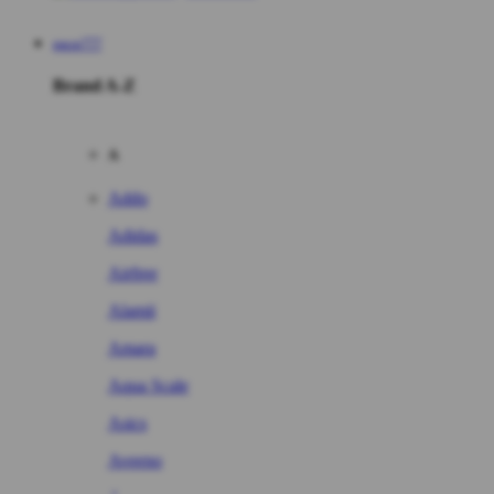
gacor777
Brand A-Z
A
Addo
Adidas
Airfree
Alamii
Amara
Aqua Scale
Asics
Aveeno