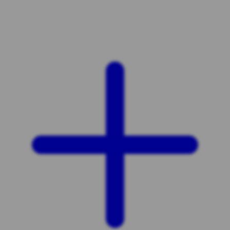
X
Xootz
Y
Yamatoya
Z
Zaxy
Zoggs
0-9
4Moms
59S