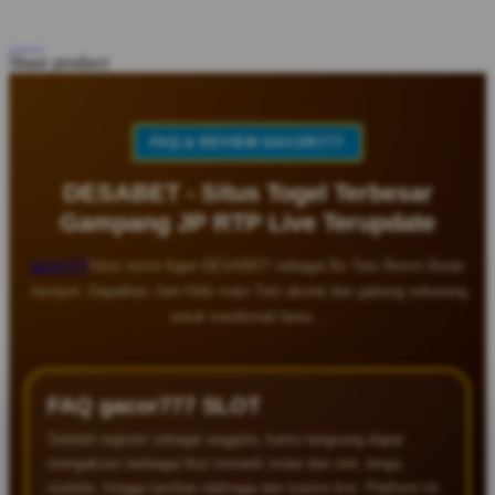
Share product:
FAQ & REVIEW GACOR777
DESABET - Situs Togel Terbesar
Gampang JP RTP Live Terupdate
gacor777
Situs resmi Agen DESABET sebagai Bo Toto Resmi Banjir
Jackpot. Dapatkan Jam Hoki main Toto akurat dan gabung sekarang
untuk menikmati bene...
FAQ gacor777 SLOT
Setelah register sebagai anggota, kamu langsung dapat
mengakses berbagai fitur menarik mulai dari slot, bingo,
roulette, hingga taruhan olahraga dan kasino live. Platform ini