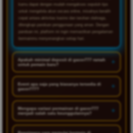
kamu dapat dengan mudah mengakses sepuluh tips
untuk mengelola akun secara online, misalnya beralih
cepat antara aktivitas kasino dan taruhan olahraga,
dilengkapi panduan penggunaan yang aman. Dengan
panduan ini, platform ini ingin memastikan pengalaman
bermainmu menyenangkan setiap hari.
Apakah minimal deposit di gacor777 ramah
+
untuk pemain baru?
Setelah kamu mendaftar sebagai anggota baru, kamu
bisa menggunakan platform ini secara efektif. Misalnya,
Event apa saja yang biasanya tersedia di
+
gacor777?
kamu bisa browsing berbagai macam permainan seperti
kasino, slots, bola, atau bingo. Untuk mendapatkan
Setelah register sebagai anggota baru, kamu bisa
pengalaman bermain yang lebih optimal, coba
menggunakan tips untuk menavigasi beragam
Mengapa variasi permainan di gacor777
perhatikan tips dan strategi yang tersedia. Platform ini
+
menjadi salah satu keunggulannya?
permainan yang tersedia, contohnya dengan memilih
juga menyediakan panduan untuk mengelola akunmu
game slot yang menawarkan poin tinggi atau mencoba
dengan baik. Bagi pemain baru, kamu dapat mengikuti
Setelah mendaftar sebagai anggota, Anda dapat
permainan meja baru untuk mengoptimalkan
sepuluh cara praktis untuk mengoptimalkan
menggunakan berbagai tips untuk memaksimalkan
Bagaimana cara memulai bermain di