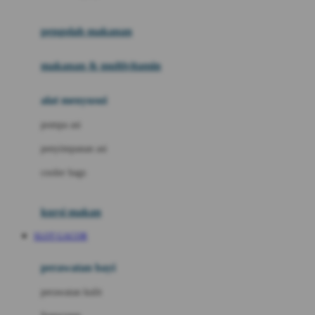
Joie
pengolah makanan
Joolz
Jujube
makanan & multivitamin
K
alat menyusui
Kiddycuts
pompa asi
Kumon
penyimpanan asi
L
cooler bags
Leapfrog
kursi makan
Leclerc
SLOT GACOR
Lee Vierra
Lillebaby
perawatan bayi
Little Bird Told Me
perawatan kulit
Little Miss Janis