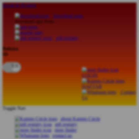
lewati ke Konten
download apps
download app from:
gift registry
Bahasa
ID
LOGIN
DAFTAR
Contact
Us
Toggle Nav
about Kanmo Circle
gift registry
store finder
contact us