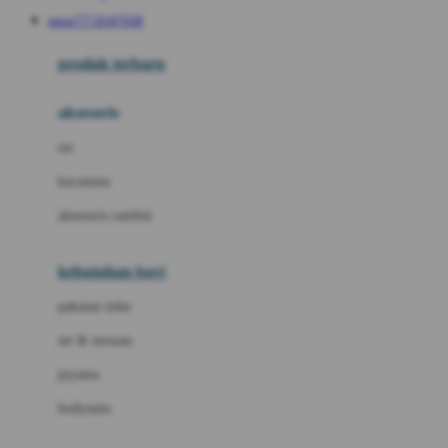
Awan
gacor777 DAFTAR
Azetabio
produk terbaru
B
aksesoris
Baabaasheepz
tas
Babiators
kacamata
Baby Dove
aksesoris rambut
Baby Jogger
Baby Rovega
kebutuhan bayi
Babybee
pakaian tidur
Banana Boat
set & terusan
Banz
piyama
Barbie
bodysuits
Beaba