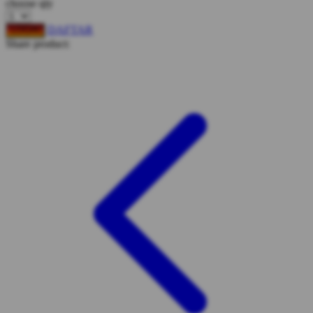
choose qty
Squishmallows
DAFTAR
LOGIN
Starbooks
Share product:
Stick-O
Stokke
Sudocrem
Sumimo
Sunnylife
Sun-Staches
Swimava
T
Tommee Tippee
Trunki
Tutti Bambini