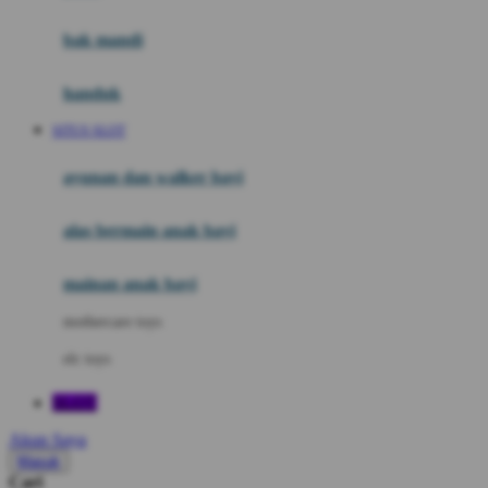
Mini Monkey
Moby
bak mandi
Momami
handuk
Mothercare
SITUS SLOT
Mustela
ayunan dan walker bayi
My Buddy Tag
My K
alas bermain anak bayi
N
mainan anak bayi
Naif
mothercare toys
Nike
elc toys
Nordic Natural
SLOT
Nuby
Akun Saya
Nuna
Masuk
Cari