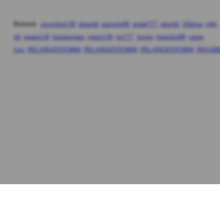
DAFTAR
gacor777
gacor777
TOGEL
SITUS
gacor777
© Copyright gacor777. All Rights Reserved.
Related:
gacorslot138
uban4d
maxwin89
perak777
mpo4d
19dewa
tt4d
4d
istana138
bintangmpo
empu138
ini777
1nwin
instaslot88
capsa
toto
PELANGITOTO888
PELANGITOTO888
PELANGITOTO888
DESAB