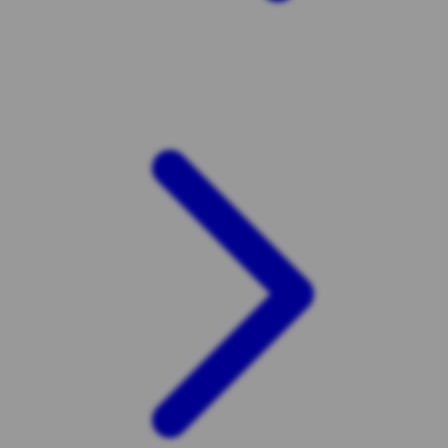
Twistshake
TY Toys
U
V
Veja
Vitaflow
Vtech
W
Waterland
Wellness