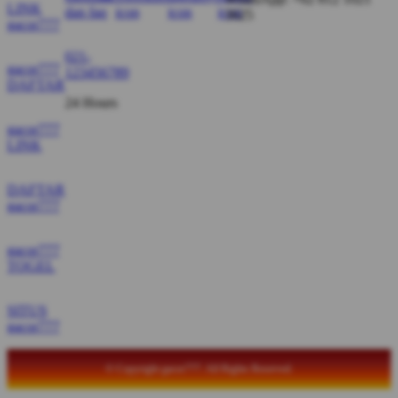
Back to top
gacor777
butuh
unduh aplikasi
we accept
bantuan?
gacor777
hubungi
kami
gacor777
SLOT
Direktorat Jenderal
hubungi
ikuti kami di
gacor777
Perlindungan Konsumen dan
kami
media sosial
LOGIN
Tertib Niaga
Kementerian Perdagangan RI
bantuan
WhatsApp: +62 812 1021
LINK
dan faq
3625
gacor777
021-
gacor777
123456789
DAFTAR
24 Hours
gacor777
LINK