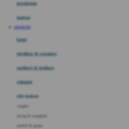
perabotan
Happy Tummy
Hauck
matras
Havaianas
SBOBET88
Hegen
botol
Hot Wheels
sterilizer & warmers
Hybrid
soothers & teethers
I
Inlacta DHA
celemek
Interlac
alat makan
Ivenet
cangkir
J
piring & mangkuk
Jack N Jill
sendok & garpu