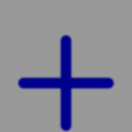
X
Xootz
Y
Yamatoya
Z
Zaxy
Zoggs
0-9
4Moms
59S