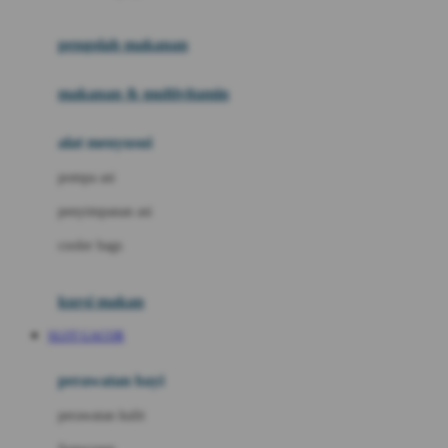
Joie
pengolah makanan
Joolz
Jujube
makanan & multivitamin
K
alat menyusui
Kiddycuts
pompa asi
Kumon
penyimpanan asi
L
cooler bags
Leapfrog
kursi makan
Leclerc
SLOT GACOR
Lee Vierra
Lillebaby
perawatan bayi
Little Bird Told Me
perawatan kulit
Little Miss Janis