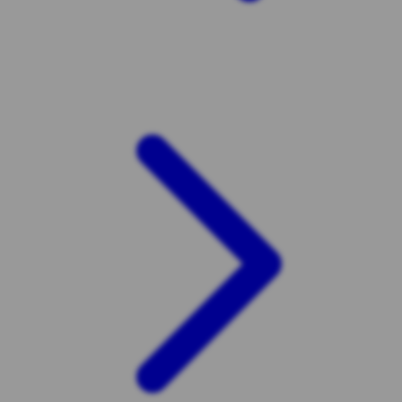
Twistshake
TY Toys
U
V
Veja
Vitaflow
Vtech
W
Waterland
Wellness