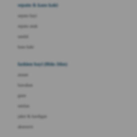
Beauty Barn
sepatu & kaus kaki
Bio Oil
sepatu bayi
Biolane
sepatu anak
Bite Fighters
sandal
Bizzi Growin
kaus kaki
Blackmores
fashion bayi (0bln-3thn)
Blooming Marvellous
atasan
Bonnels
bawahan
Bravado
gaun
Bruder
setelan
Brush Baby
jaket & kardigan
Buds Organics
aksesoris
Bugaboo