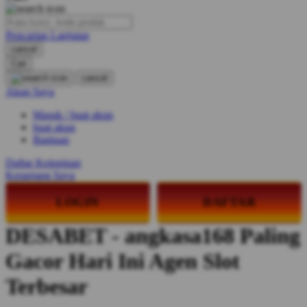
O
Pencarian Lanjutan
Oh Ma Grain
cancel
Okiedog
Cari
cancel
P
Akun Saya
Masuk / buat akun
Peachy
buat akun
Phil & Ted's
Bantuan
Philips Avent
Daftar Keinginan
Keranjang Saya
Pigeon
LOGIN
DAFTAR
Playgro
DESABET - angkasa168 Paling
Poled Global
Gacor Hari Ini Agen Slot
Ponycycle
Puma
Terbesar
Pureats