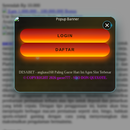
Serendah
Rp 10.000
Q
Earn
1.000.000
-
100.000.000
Bonus
Use Installment Options from
.
Laarn more
QV Baby
Available for :
home delivery
store pickup
R
LOGIN
gacor777
Setelah daftar akun, kamu bisa gunakan tips untuk
Real Shades
menjelajah berbagai permainan kasino, contohnya slot dan meja.
DAFTAR
Strategi ini bisa membantu meningkatkan pengalaman bermainmu,
Red Castle
misalnya dengan memilih permainan yang menawarkan poin tinggi.
Platform ini juga menyediakan strategi untuk usage bingo dan
Ribbon Madness
taruhan olahraga efektif, seperti menganalisis peringkat permainan
DESABET - angkasa168 Paling Gacor Hari Ini Agen Slot Terbesar
untuk membuat keputusan yang lebih hati-hati. Kamu bisa akses
S
© COPYRIGHT 2026 gacor777 - SEO DON QUIXOTE.
sepuluh tips untuk mengelola akun dengan mudah, seperti beralih
cepat antara kategori permainan kasino dan olahraga, semua
Sebamed
dikemas dengan panduan aman. Selain itu, kamu bisa coba terapkan
strategi penggunaan platform lainnya, misalnya, memeriksa
Silver Cross
pembaruan permainan terbaru atau tips untuk deposit dan penarikan
yang lebih cepata. Dengan tips penggunaan ini, kamu akan bisa
Simply Idea
menjelajahi berbagai macam permainan seperti slot, bingo, bahkan
sports-related gaming dengan cara yang menyenangkan dan
Skip Hop
maksimalkan pengalaman bermainmu.
Spectra