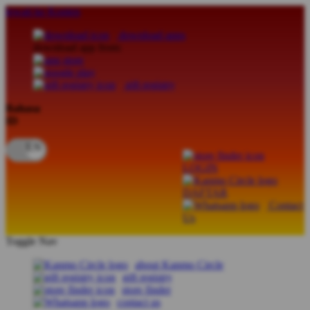
lewati ke Konten
download apps
download app from:
gift registry
Bahasa
ID
LOGIN
DAFTAR
Contact
Us
Toggle Nav
about Kanmo Circle
gift registry
store finder
contact us