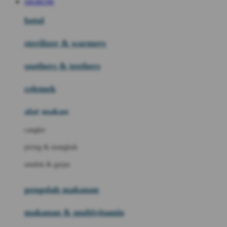
SBOBET88
botol
sterilizer & warmers
soothers & teethers
celemek
alat makan
cangkir
piring & mangkuk
sendok & garpu
pengolah makanan
makanan & multivitamin