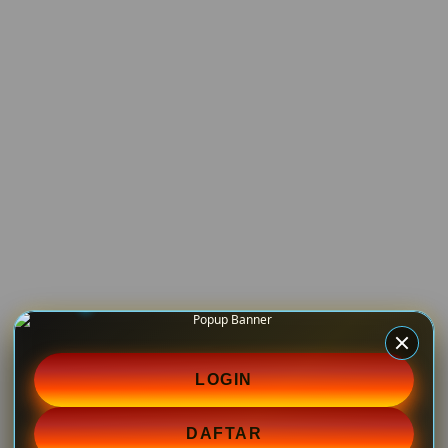
LOGIN
DAFTAR