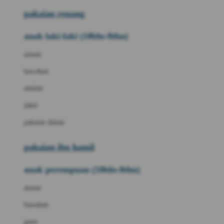
pakaian renang
anak laki-laki (18bln-8thn)
atasan
bawahan
setelan
jaket
pakaian dalam
pakaian ibu hamil
anak perempuan (18bln-8thn)
atasan
bawahan
gaun