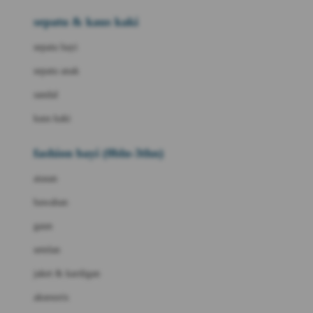
sepatu & kaus kaki
sepatu bayi
sepatu anak
sandal
kaus kaki
fashion bayi (0bln-3thn)
atasan
bawahan
gaun
setelan
jaket & kardigan
aksesoris