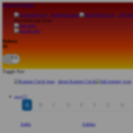
lewati ke Konten
download apps
gift reg
download app from:
Bahasa
ID
Toggle Nav
about Kanmo Circle
gacor777
A
B
C
D
E
F
G
H
Addo
Adidas