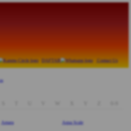
DAFTAR
Contact Us
us
S
T
U
V
W
X
Y
Z
0-9
Amara
Aqua Scale