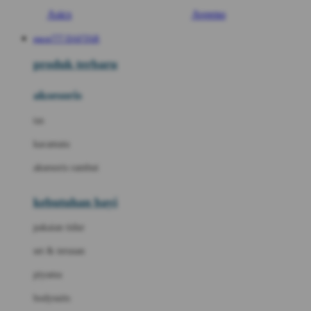
Asics
Aveeno
gacor777 DAFTAR
produk terbaru
aksesoris
tas
kacamata
aksesoris rambut
kebutuhan bayi
pakaian tidur
set & terusan
piyama
bodysuits