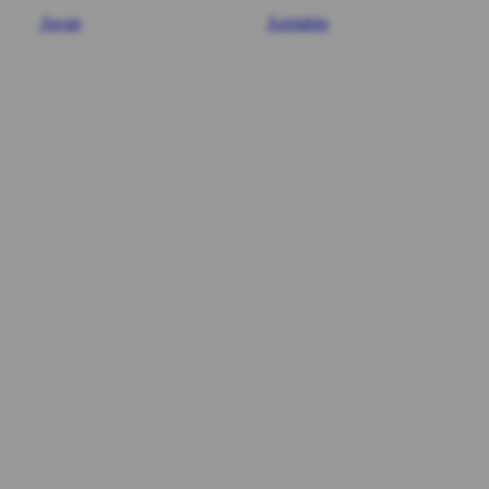
Awan
Azetabio