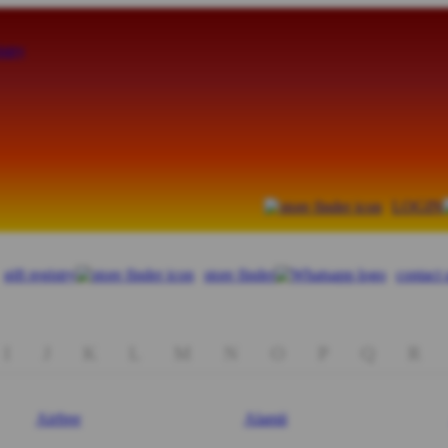
istry
LOGIN
gift registry
store finder
contact 
I
J
K
L
M
N
O
P
Q
R
Airfree
Alamii