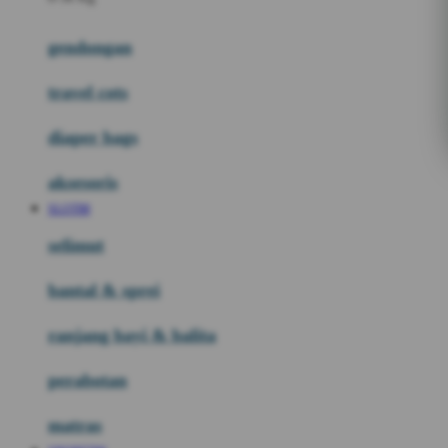
gendongan
travel cots
diaper bags
aksesoris
SLOT88
selimut
bantal & sprei
ranjang bayi & balita
perabotan
matras