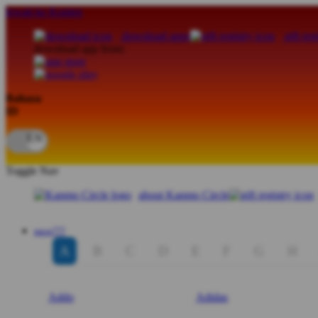
lewati ke Konten
download apps
gift reg
download app from:
Bahasa
ID
Toggle Nav
about Kanmo Circle
gacor777
A
B
C
D
E
F
G
H
Addo
Adidas