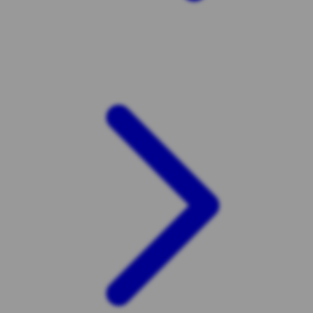
Twistshake
TY Toys
U
V
Veja
Vitaflow
Vtech
W
Waterland
Wellness