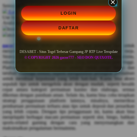
Serendah
Rp 10.000
Q
Earn
1.000.000
-
100.000.000
Bonus
LOGIN
Use Installment Options from
.
Laarn more
QV Baby
Available for :
DAFTAR
home delivery
store pickup
R
gacor777
Setelah daftar akun, kamu bisa gunakan tips untuk
Real Shades
menjelajah berbagai permainan kasino, contohnya slot dan meja.
DESABET - Situs Togel Terbesar Gampang JP RTP Live Terupdate
Strategi ini bisa membantu meningkatkan pengalaman bermainmu,
Red Castle
© COPYRIGHT 2026 gacor777 - SEO DON QUIXOTE.
misalnya dengan memilih permainan yang menawarkan poin tinggi.
Platform ini juga menyediakan strategi untuk usage bingo dan
Ribbon Madness
taruhan olahraga efektif, seperti menganalisis peringkat permainan
untuk membuat keputusan yang lebih hati-hati. Kamu bisa akses
S
sepuluh tips untuk mengelola akun dengan mudah, seperti beralih
cepat antara kategori permainan kasino dan olahraga, semua
Sebamed
dikemas dengan panduan aman. Selain itu, kamu bisa coba terapkan
strategi penggunaan platform lainnya, misalnya, memeriksa
Silver Cross
pembaruan permainan terbaru atau tips untuk deposit dan penarikan
yang lebih cepata. Dengan tips penggunaan ini, kamu akan bisa
Simply Idea
menjelajahi berbagai macam permainan seperti slot, bingo, bahkan
sports-related gaming dengan cara yang menyenangkan dan
Skip Hop
maksimalkan pengalaman bermainmu.
Spectra