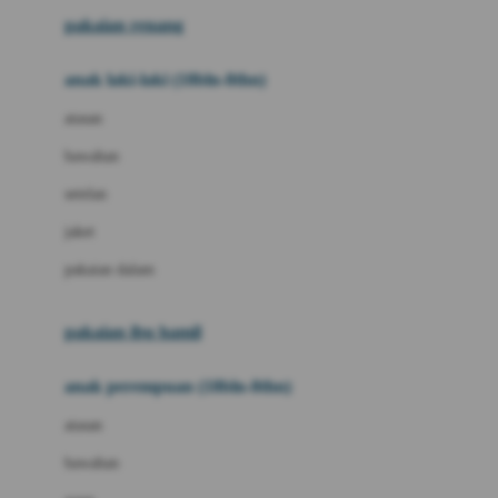
Buggygear
pakaian renang
Bumkins
anak laki-laki (18bln-8thn)
C
atasan
Cetaphil
bawahan
Chicco
setelan
Childlife
jaket
Clevamama
pakaian dalam
Cocolatte
Cottonseeds
pakaian ibu hamil
Cozy N Safe
anak perempuan (18bln-8thn)
Crane
atasan
Cybex
bawahan
D