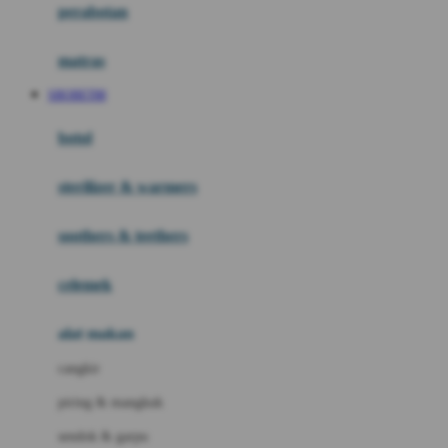
perabotan
Happy Tummy
Hauck
matras
Havaianas
SBOBET88
Hegen
botol
Hot Wheels
sterilizer & warmers
Hybrid
soothers & teethers
I
Inlacta DHA
celemek
Interlac
alat makan
Ivenet
cangkir
J
piring & mangkuk
Jack N Jill
sendok & garpu