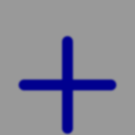
X
Xootz
Y
Yamatoya
Z
Zaxy
Zoggs
0-9
4Moms
59S