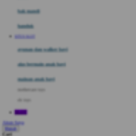
Mini Monkey
Moby
bak mandi
Momami
handuk
Mothercare
SITUS SLOT
Mustela
ayunan dan walker bayi
My Buddy Tag
My K
alas bermain anak bayi
N
mainan anak bayi
Naif
mothercare toys
Nike
elc toys
Nordic Natural
SLOT
Nuby
Akun Saya
Nuna
Masuk
Cari