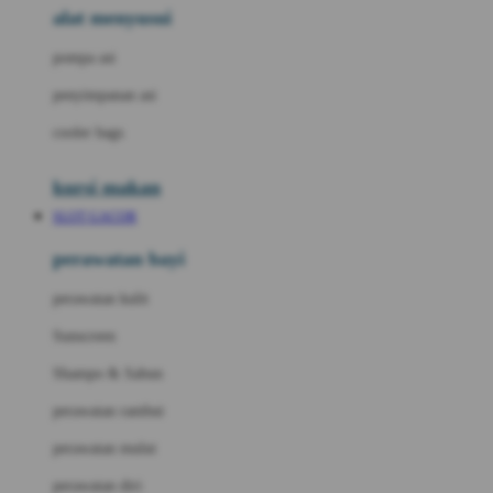
alat menyusui
pompa asi
penyimpanan asi
cooler bags
kursi makan
SLOT GACOR
perawatan bayi
perawatan kulit
Sunscreen
Shampo & Sabun
perawatan rambut
perawatan mulut
perawatan diri