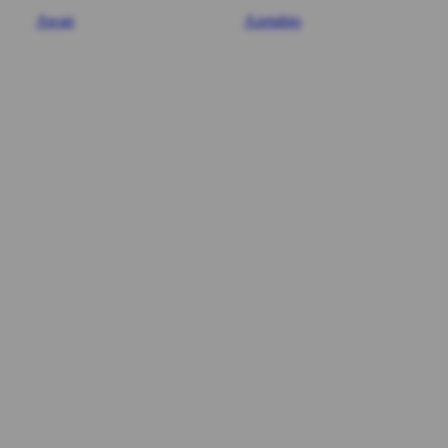
Awan
Azetabio