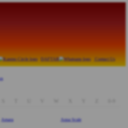
DAFTAR
Contact Us
us
S
T
U
V
W
X
Y
Z
0-9
Amara
Aqua Scale