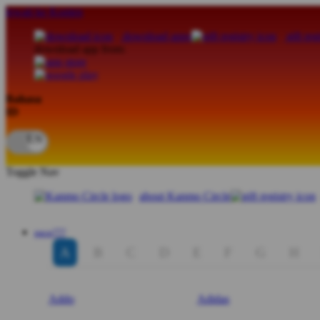
lewati ke Konten
download apps
gift reg
download app from:
Bahasa
ID
Toggle Nav
about Kanmo Circle
gacor777
A
B
C
D
E
F
G
H
Addo
Adidas