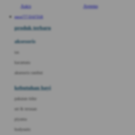
Asics
Aveeno
gacor777 DAFTAR
produk terbaru
aksesoris
tas
kacamata
aksesoris rambut
kebutuhan bayi
pakaian tidur
set & terusan
piyama
bodysuits