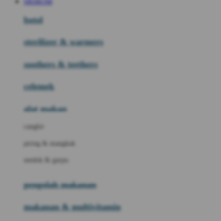
SBOBET88
botol
sterilizer & warmers
soothers & teethers
celemek
alat makan
cangkir
piring & mangkuk
sendok & garpu
pengolah makanan
makanan & multivitamin