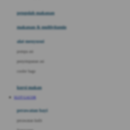
Joie
pengolah makanan
Joolz
Jujube
makanan & multivitamin
K
alat menyusui
Kiddycuts
pompa asi
Kumon
penyimpanan asi
L
cooler bags
Leapfrog
kursi makan
Leclerc
SLOT GACOR
Lee Vierra
Lillebaby
perawatan bayi
Little Bird Told Me
perawatan kulit
Little Miss Janis