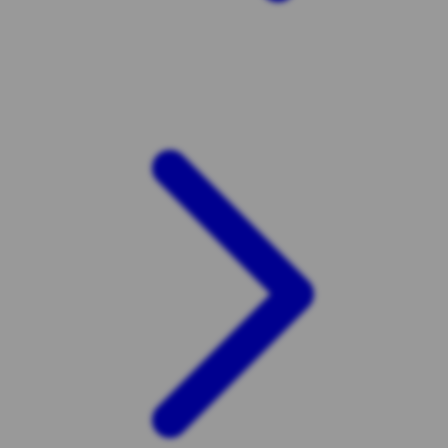
Twistshake
TY Toys
U
V
Veja
Vitaflow
Vtech
W
Waterland
Wellness