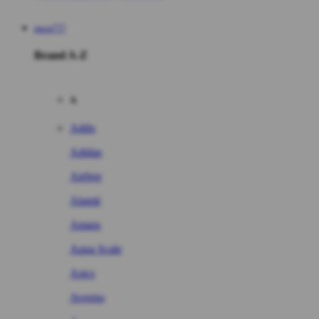
gacor777
Brand A-Z
A
Addo
Adidas
Airfree
Alamii
Amara
Aqua Scale
Asics
Aveeno