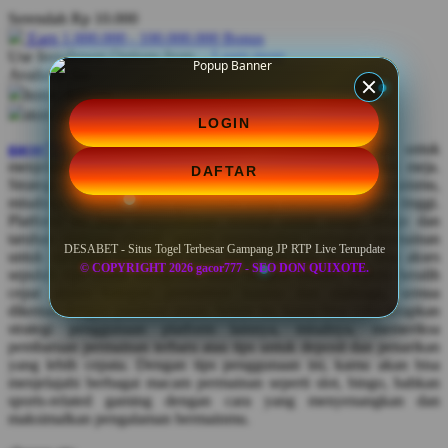
Serendah
Rp 10.000
Q
Earn
1.000.000
-
100.000.000
Bonus
Use Installment Options from
.
Laarn more
QV Baby
Available for :
home delivery
store pickup
R
LOGIN
gacor777
Setelah daftar akun, kamu bisa gunakan tips untuk
Real Shades
menjelajah berbagai permainan kasino, contohnya slot dan meja.
DAFTAR
Strategi ini bisa membantu meningkatkan pengalaman bermainmu,
Red Castle
misalnya dengan memilih permainan yang menawarkan poin tinggi.
Platform ini juga menyediakan strategi untuk usage bingo dan
Ribbon Madness
taruhan olahraga efektif, seperti menganalisis peringkat permainan
DESABET - Situs Togel Terbesar Gampang JP RTP Live Terupdate
untuk membuat keputusan yang lebih hati-hati. Kamu bisa akses
S
© COPYRIGHT 2026 gacor777 - SEO DON QUIXOTE.
sepuluh tips untuk mengelola akun dengan mudah, seperti beralih
cepat antara kategori permainan kasino dan olahraga, semua
Sebamed
dikemas dengan panduan aman. Selain itu, kamu bisa coba terapkan
strategi penggunaan platform lainnya, misalnya, memeriksa
Silver Cross
pembaruan permainan terbaru atau tips untuk deposit dan penarikan
yang lebih cepata. Dengan tips penggunaan ini, kamu akan bisa
Simply Idea
menjelajahi berbagai macam permainan seperti slot, bingo, bahkan
sports-related gaming dengan cara yang menyenangkan dan
Skip Hop
maksimalkan pengalaman bermainmu.
Spectra