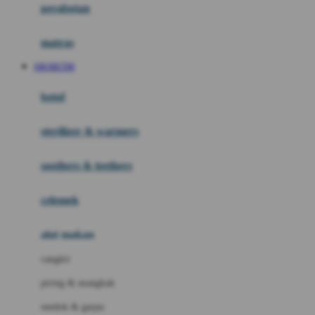
perabotan
Happy Tummy
Hauck
matras
Havaianas
SBOBET88
Hegen
botol
Hot Wheels
sterilizer & warmers
Hybrid
soothers & teethers
I
Inlacta DHA
celemek
Interlac
alat makan
Ivenet
cangkir
J
piring & mangkuk
Jack N Jill
sendok & garpu