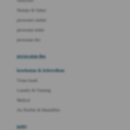
Sunscreen
London Taxi
Shampo & Sabun
Love To Dream
perawatan rambut
perawatan mulut
M
perawatan diri
Magformers
Mama's Choice
perawatan ibu
Mamas&Papas
kesehatan & kebersihan
Mamaway
Tissue basah
Maxi Cosi
Laundry & Cleaning
Megabloks
Medical
Micro
Air Purifier & Humidifier
MiDeer
Mimi & Lula
potty