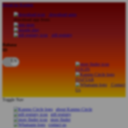
lewati ke Konten
download apps
download app from:
gift registry
Bahasa
ID
LOGIN
DAFTAR
Contact
Us
Toggle Nav
about Kanmo Circle
gift registry
store finder
contact us