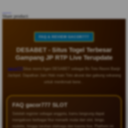
Share product:
FAQ & REVIEW GACOR777
DESABET - Situs Togel Terbesar
Gampang JP RTP Live Terupdate
gacor777
Situs resmi Agen DESABET sebagai Bo Toto Resmi Banjir
Jackpot. Dapatkan Jam Hoki main Toto akurat dan gabung sekarang
untuk menikmati bene...
FAQ gacor777 SLOT
Setelah register sebagai anggota, kamu langsung dapat
mengakses berbagai fitur menarik mulai dari slot, bingo,
roulette, hingga taruhan olahraga dan kasino live. Platform ini