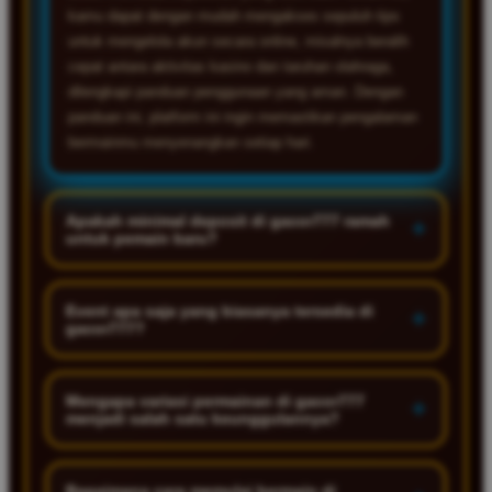
kamu dapat dengan mudah mengakses sepuluh tips
untuk mengelola akun secara online, misalnya beralih
cepat antara aktivitas kasino dan taruhan olahraga,
dilengkapi panduan penggunaan yang aman. Dengan
panduan ini, platform ini ingin memastikan pengalaman
bermainmu menyenangkan setiap hari.
Apakah minimal deposit di gacor777 ramah
+
untuk pemain baru?
Setelah kamu mendaftar sebagai anggota baru, kamu
bisa menggunakan platform ini secara efektif. Misalnya,
Event apa saja yang biasanya tersedia di
+
gacor777?
kamu bisa browsing berbagai macam permainan seperti
kasino, slots, bola, atau bingo. Untuk mendapatkan
Setelah register sebagai anggota baru, kamu bisa
pengalaman bermain yang lebih optimal, coba
menggunakan tips untuk menavigasi beragam
Mengapa variasi permainan di gacor777
perhatikan tips dan strategi yang tersedia. Platform ini
+
menjadi salah satu keunggulannya?
permainan yang tersedia, contohnya dengan memilih
juga menyediakan panduan untuk mengelola akunmu
game slot yang menawarkan poin tinggi atau mencoba
dengan baik. Bagi pemain baru, kamu dapat mengikuti
Setelah mendaftar sebagai anggota, Anda dapat
permainan meja baru untuk mengoptimalkan
sepuluh cara praktis untuk mengoptimalkan
menggunakan berbagai tips untuk memaksimalkan
Bagaimana cara memulai bermain di