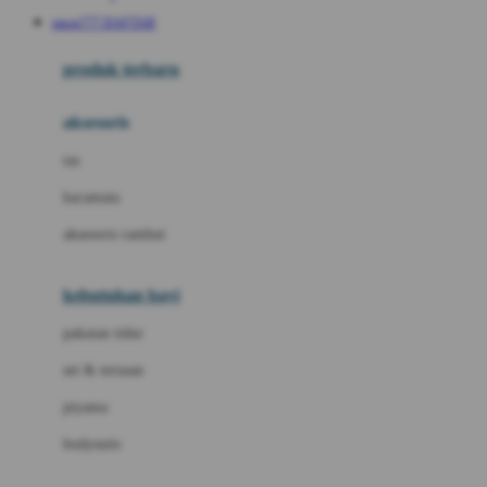
Awan
gacor777 DAFTAR
Azetabio
produk terbaru
B
aksesoris
Baabaasheepz
tas
Babiators
kacamata
Baby Dove
aksesoris rambut
Baby Jogger
Baby Rovega
kebutuhan bayi
Babybee
pakaian tidur
Banana Boat
set & terusan
Banz
piyama
Barbie
bodysuits
Beaba