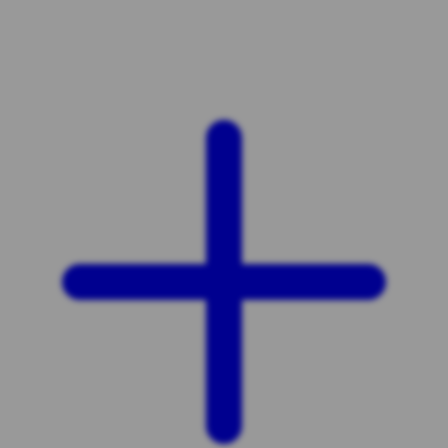
X
Xootz
Y
Yamatoya
Z
Zaxy
Zoggs
0-9
4Moms
59S