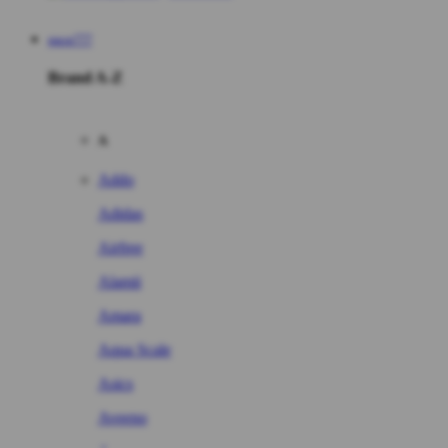
gacor777
Brand A-Z
A
Addo
Adidas
Airfree
Alamii
Amara
Aqua Scale
Asics
Aveeno