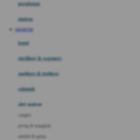
perabotan
Happy Tummy
Hauck
matras
Havaianas
SBOBET88
Hegen
botol
Hot Wheels
sterilizer & warmers
Hybrid
soothers & teethers
I
Inlacta DHA
celemek
Interlac
alat makan
Ivenet
cangkir
J
piring & mangkuk
Jack N Jill
sendok & garpu