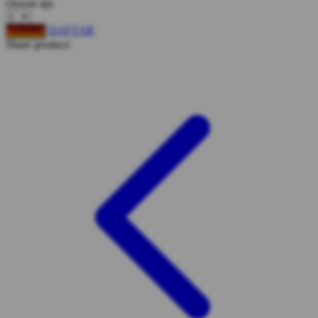
choose qty
Squishmallows
DAFTAR
LOGIN
Starbooks
Share product:
Stick-O
Stokke
Sudocrem
Sumimo
Sunnylife
Sun-Staches
Swimava
T
Tommee Tippee
Trunki
Tutti Bambini