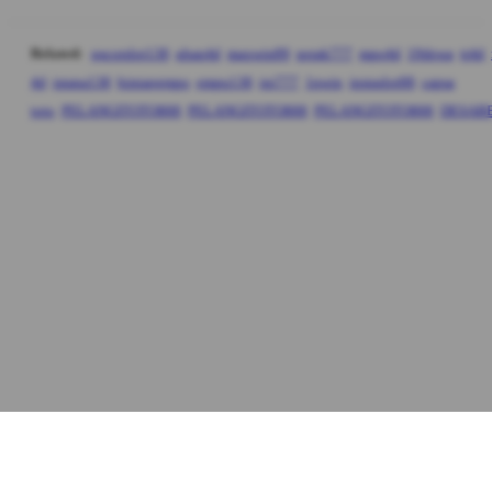
DAFTAR
gacor777
gacor777
TOGEL
SITUS
gacor777
© Copyright gacor777. All Rights Reserved.
Related:
gacorslot138
uban4d
maxwin89
perak777
mpo4d
19dewa
tt4d
4d
istana138
bintangmpo
empu138
ini777
1nwin
instaslot88
capsa
toto
PELANGITOTO888
PELANGITOTO888
PELANGITOTO888
DESAB