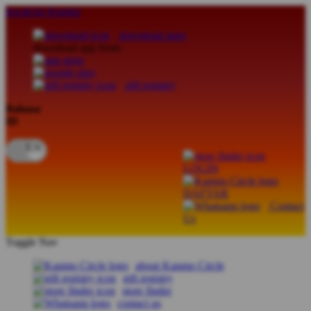
lewati ke Konten
download apps
download app from:
gift registry
Bahasa
ID
LOGIN
DAFTAR
Contact
Us
Toggle Nav
about Kanmo Circle
gift registry
store finder
contact us