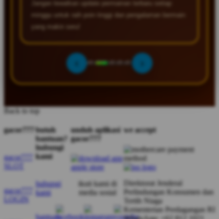
keputusan yang lebih bijak dalam bertaruh. Pengguna
dapat dengan mudah mengakses sepuluh tips untuk
mengelola akun mereka, seperti cara beralih cepat
antara kategori casino dan olahraga lewat aplikasi,
serta panduan tentang keamanan saat bermain. Ada
pula tips untuk deposit, penghasilan poin, atau
withdraw yang lebih efisien, serta update permainan
terbaru yang bisa dicoba secara gratis. Dengan tips
penggunaan yang tersedia, platform ini bertujuan
menjadikan pengalaman dalam menjelajahi berbagai
macam permainan seperti slot, bingo, dan taruhan
olahraga menjadi lebih mudah dan menyenangkan bagi
setiap penggunannya.
‹
›