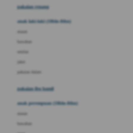
Buggygear
pakaian renang
Bumkins
anak laki-laki (18bln-8thn)
C
atasan
Cetaphil
bawahan
Chicco
setelan
Childlife
jaket
Clevamama
pakaian dalam
Cocolatte
Cottonseeds
pakaian ibu hamil
Cozy N Safe
anak perempuan (18bln-8thn)
Crane
atasan
Cybex
bawahan
D