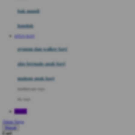
Mini Monkey
Moby
bak mandi
Momami
handuk
Mothercare
SITUS SLOT
Mustela
ayunan dan walker bayi
My Buddy Tag
My K
alas bermain anak bayi
N
mainan anak bayi
Naif
mothercare toys
Nike
elc toys
Nordic Natural
SLOT
Nuby
Akun Saya
Nuna
Masuk
Cari