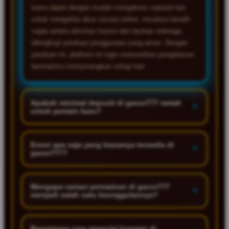
kamu dapat dengan mudah mengakses sepuluh tips
untuk mengelola akun secara online, misalnya beralih
cepat antara aktivitas kasino dan taruhan olahraga,
dilengkapi panduan penggunaan yang aman. Dengan
panduan ini, platform ini ingin memastikan pengalaman
bermainmu menyenangkan setiap hari.
Apakah minimal deposit di gacor777 ramah
+
untuk pemain baru?
Setelah kamu mendaftar sebagai anggota baru, kamu
bisa menggunakan platform ini secara efektif. Misalnya,
Event apa saja yang biasanya tersedia di
+
gacor777?
kamu bisa browsing berbagai macam permainan seperti
kasino, slots, bola, atau bingo. Untuk mendapatkan
Setelah register sebagai anggota baru, kamu bisa
pengalaman bermain yang lebih optimal, coba
menggunakan tips untuk menavigasi beragam
Mengapa variasi permainan di gacor777
perhatikan tips dan strategi yang tersedia. Platform ini
+
menjadi salah satu keunggulannya?
permainan yang tersedia, contohnya dengan memilih
juga menyediakan panduan untuk mengelola akunmu
game slot yang menawarkan poin tinggi atau mencoba
dengan baik. Bagi pemain baru, kamu dapat mengikuti
Setelah mendaftar sebagai anggota, Anda dapat
permainan meja baru untuk mengoptimalkan
sepuluh cara praktis untuk mengoptimalkan
menggunakan berbagai tips untuk memaksimalkan
Bagaimana cara memulai bermain di