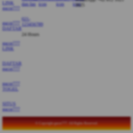
Back to top
gacor777
butuh
unduh aplikasi
we accept
bantuan?
gacor777
hubungi
kami
gacor777
SLOT
Direktorat Jenderal
hubungi
ikuti kami di
gacor777
Perlindungan Konsumen dan
kami
media sosial
LOGIN
Tertib Niaga
Kementerian Perdagangan RI
bantuan
WhatsApp: +62 812 1021
LINK
dan faq
3625
gacor777
021-
gacor777
123456789
DAFTAR
24 Hours
gacor777
LINK