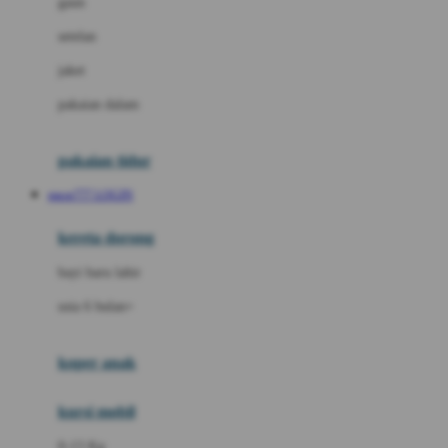
gaun
Dae Organics
setelan
Docare
jaket
Doona
pakaian dalam
Down To Earth
Drew
pakaian tidur
Dr. Brown's
gacor777 LOGIN
E
kereta dorong
ELC
bayi baru lahir
Ergobaby
usia 6 bulan+
Expert Care
koper anak
Ezyroller
kursi mobil
F
0-13 Kg