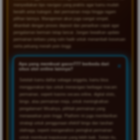
menyediakan tips navigasi yang praktis agar kamu mudah
beralih antar kategori, dari permainan meja hingga ragam
pilihan lainnya. Manajemen akun juga sangat simpel,
ditambah dengan proses deposit dan penarikan cepat agar
pengalaman bermain tetap lancar. Jangan lewatkan update
permainan terbaru yang rutin hadir untuk menambah keseruan
serta peluang meraih poin tinggi.
Apa yang membuat gacor777 berbeda dari
+
situs slot online lainnya?
Setelah kamu daftar sebagai anggota, kamu bisa
menggunakan tips untuk menavigasi berbagai macam
permainan, seperti kasino secara online, digital slots,
bingo, atau permainan meja, untuk meningkatkan
pengalaman! Misalnya, pilihlah permainan yang
menawarkan poin tinggi. Platform ini juga memberikan
strategi untuk penggunaan efektif bingo dan taruhan
olahraga, seperti menganalisis peringkat permainan
untuk membuat keputusan yang lebih baik. Selain itu,