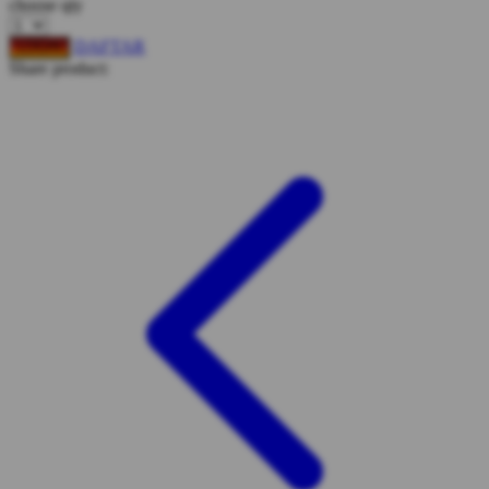
choose qty
Squishmallows
DAFTAR
LOGIN
Starbooks
Share product:
Stick-O
Stokke
Sudocrem
Sumimo
Sunnylife
Sun-Staches
Swimava
T
Tommee Tippee
Trunki
Tutti Bambini