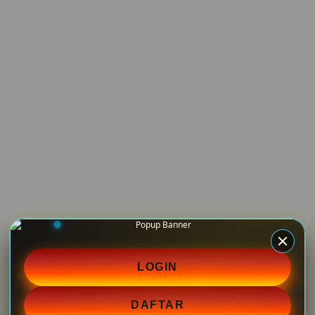
LOGIN
DAFTAR