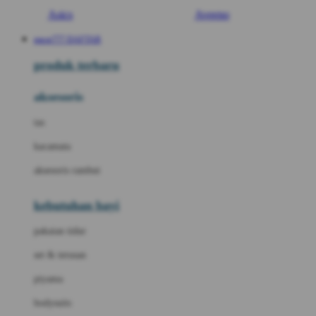
Asics
Aveeno
gacor777 DAFTAR
produk terbaru
aksesoris
tas
kacamata
aksesoris rambut
kebutuhan bayi
pakaian tidur
set & terusan
piyama
bodysuits