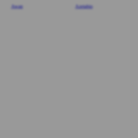
Awan
Azetabio