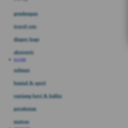
gendongan
travel cots
diaper bags
aksesoris
SLOT88
selimut
bantal & sprei
ranjang bayi & balita
perabotan
matras