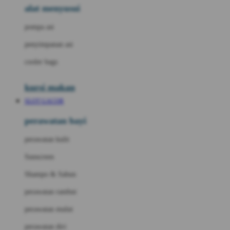
alat menyusui
pompa asi
penyimpanan asi
cooler bags
kursi makan
SLOT GACOR
perawatan bayi
perawatan kulit
Sunscreen
Shampo & Sabun
perawatan rambut
perawatan mulut
perawatan diri