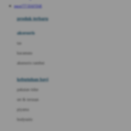
Awan
gacor777 DAFTAR
Azetabio
produk terbaru
B
aksesoris
Baabaasheepz
tas
Babiators
kacamata
Baby Dove
aksesoris rambut
Baby Jogger
Baby Rovega
kebutuhan bayi
Babybee
pakaian tidur
Banana Boat
set & terusan
Banz
piyama
Barbie
bodysuits
Beaba