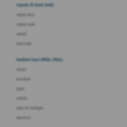
Beauty Barn
sepatu & kaus kaki
Bio Oil
sepatu bayi
Biolane
sepatu anak
Bite Fighters
sandal
Bizzi Growin
kaus kaki
Blackmores
fashion bayi (0bln-3thn)
Blooming Marvellous
atasan
Bonnels
bawahan
Bravado
gaun
Bruder
setelan
Brush Baby
jaket & kardigan
Buds Organics
aksesoris
Bugaboo