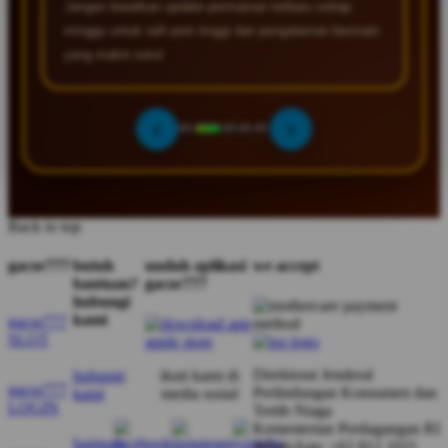
keputusan yang lebih bijak dalam bertaruh. Pengguna
dapat dengan mudah mengakses sepuluh tips untuk
mengelola akun mereka, seperti cara beralih cepat
antara kategori casino dan olahraga lewat aplikasi,
serta panduan tentang keamanan saat bermain. Ada
pula tips untuk deposit, penghasilan poin, atau
withdraw yang lebih efisien, serta update permainan
terbaru yang bisa dicoba secara gratis. Dengan tips
penggunaan yang tersedia, platform ini bertujuan
menjadikan pengalaman dalam menjelajahi berbagai
macam permainan seperti slot, bingo, dan taruhan
olahraga menjadi lebih mudah dan menyenangkan bagi
setiap penggunannya.
‹
›