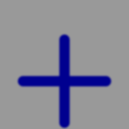
X
Xootz
Y
Yamatoya
Z
Zaxy
Zoggs
0-9
4Moms
59S