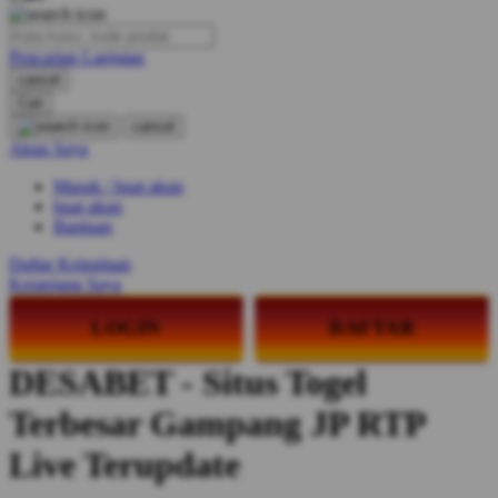
O
Pencarian Lanjutan
Oh Ma Grain
cancel
Okiedog
Cari
cancel
P
Akun Saya
Masuk / buat akun
Peachy
buat akun
Phil & Ted's
Bantuan
Philips Avent
Daftar Keinginan
Keranjang Saya
Pigeon
LOGIN
DAFTAR
Playgro
DESABET - Situs Togel
Poled Global
Terbesar Gampang JP RTP
Ponycycle
Puma
Live Terupdate
Pureats