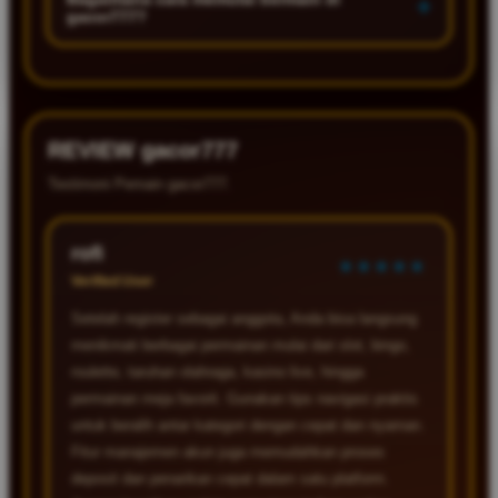
strateginya. Platform ini juga menyediakan strategi
+
penggunaan platform, misalnya dengan cara cepat
gacor777?
pengalaman Anda dengan platform. Misalnya, pelajari
khusus untuk penggunaan bingo dan taruhan olahraga,
beralih antar kategori permainan sesuai minatmu.
cara menavigasi beragam pilihan game seperti slot dan
misalnya dengan menganalisis peringkat permainan
Setelah pendaftaran selesai, anggota baru dapat
Selain itu, kamu bisa memanfaatkan fitur-fitur online
permainan meja untuk menemukan yang sesuai dengan
untuk membuat keputusan yang lebih tepat. Selain itu,
memanfaatkan tips agar pengalaman platform semakin
yang tersedia seperti cek update terbaru dan tips untuk
preferensi Anda. Selain itu, platforms ini menyediakan
kamu bisa mempelajari sepuluh tips untuk mengelola
optimal. Misalnya, selain memilih permainan yang
deposit dan penarikan yang lebih cepat dan aman.
strategi untuk pengelolaan akun berupa tips seperti
akun secara efektif, seperti beralih cepat antar kategori
sesuai dengan tingkat keahlian, juga tersedia strategi
cepat beralih antar kategori permainan, baik kasino atau
REVIEW gacor777
permainan kasino dan aktivitas olahraga, serta
untuk pengelolaan poin yang efektif dalam berbagai
olahraga, dengan sistem keamanan terjamin. Dalam
memastikan keamanan dalam proses deposit dan
Testimoni Pemain gacor777.
kategori seperti slot, bingo dan permainan meja. Untuk
navigasi platform, Anda bisa mengikuti sepuluh cara
penarikan. Dengan menggunakan platform ini, kamu
memaksimalkan aktivitas olahraga, pengguna bisa
praktis untuk meningkatkan pengalaman bermain,
dapat mendapatkan pengalaman bermain yang lebih
mempelajari tips analisis peringkat tim atau memeriksa
seperti mempelajari cara memeriksa pembaruan
dina
penuh tantangan dan menyenangkan.
pembaruan berita terbaru dalam dunia olahraga. Jangan
★★★★★
permainan terbaru atau tips untuk deposit dan
Verified User
lupa, platform ini menyediakan tips untuk mengelola
penarikan yang lebih cepat. Ingat, dengan memahami
akun dengan aman, seperti cara cepat beralih antara
Setelah mendaftar sebagai anggota, anda bisa
platform ini—dari fitur manajemen akun hingga strategi
game casino, tarutan sports, dan aktivitas lain.
memanfaatkan tips untuk menavigasi berbagai macam
dalam pemilihan game—Anda dapat menjadikan setiap
permainan, misalnya memilih permainan slot gratis
sesi bermain lebih menyenangkan dan bermanfaat.
atau meja yang menawarkan poin tinggi. Platform ini
juga menyediakan strategi untuk penggunaan efektif
bingo dan taruhan olahraga, seperti menganalisis
peringkat pertandingan dan skor tim untuk membuat