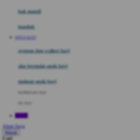
Mini Monkey
Moby
bak mandi
Momami
handuk
Mothercare
SITUS SLOT
Mustela
ayunan dan walker bayi
My Buddy Tag
My K
alas bermain anak bayi
N
mainan anak bayi
Naif
mothercare toys
Nike
elc toys
Nordic Natural
SLOT
Nuby
Akun Saya
Nuna
Masuk
Cari