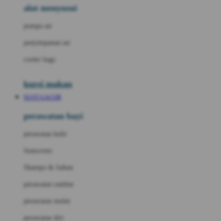
alat menyusui
pompa asi
penyimpanan asi
cooler bags
kursi makan
SLOT GACOR
perawatan bayi
perawatan kulit
Sunscreen
Shampo & Sabun
perawatan rambut
perawatan mulut
perawatan diri