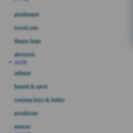
gendongan
travel cots
diaper bags
aksesoris
SLOT88
selimut
bantal & sprei
ranjang bayi & balita
perabotan
matras