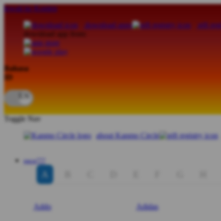
lewati ke Konten
download apps
gift reg
download app from:
Bahasa
ID
Toggle Nav
about Kanmo Circle
gacor777
A
B
C
D
E
F
G
H
Addo
Adidas