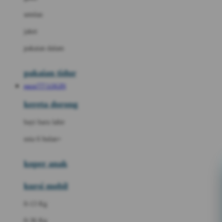
setelan
jaket
pakaian dalam
pakaian tidur
gacor777 LOGIN
kereta dorong
bayi baru lahir
usia 6 bulan+
koper anak
kursi mobil
0-13 Kg
0-36 Kg