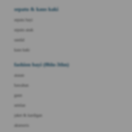
sepatu & kaus kaki
sepatu bayi
sepatu anak
sandal
kaus kaki
fashion bayi (0bln-3thn)
atasan
bawahan
gaun
setelan
jaket & kardigan
aksesoris