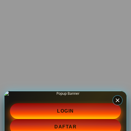
LOGIN
DAFTAR