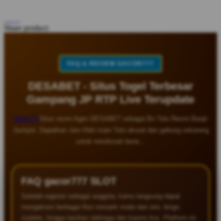
Share product:
FAQ & REVIEW GACOR777
DESABET - Situs Togel Terbesar
Gampang JP RTP Live Terupdate
gacor777
Situs resmi Agen DESABET sebagai Bo Toto Resmi Banjir
Jackpot. Dapatkan Jam Hoki main Toto akurat dan gabung sekarang
untuk menikmati bene...
FAQ gacor777 SLOT
Setelah register sebagai anggota, kamu langsung dapat
mengakses berbagai fitur menarik mulai dari slot, bingo,
roulette, hingga taruhan olahraga dan kasino live. Platform ini