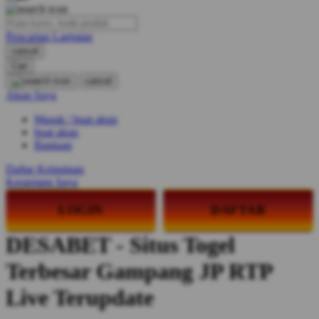
O
Pencarian Lanjutan
Oh Ma Grain
cancel
Okiedog
Cari
cancel
P
Akun Saya
Masuk / buat akun
Peachy
buat akun
Phil & Ted's
Bantuan
Philips Avent
Daftar Keinginan
Keranjang Saya
Pigeon
LOGIN
DAFTAR
Playgro
DESABET - Situs Togel
Poled Global
Terbesar Gampang JP RTP
Ponycycle
Puma
Live Terupdate
Pureats