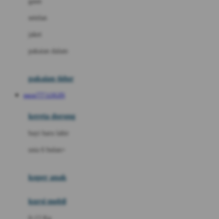
gaun
Dae Organics
setelan
Docare
jaket
Doona
pakaian dalam
Down To Earth
Drew
pakaian tidur
Dr. Brown's
gacor777 LOGIN
E
kereta dorong
ELC
bayi baru lahir
Ergobaby
usia 6 bulan+
Expert Care
koper anak
Ezyroller
kursi mobil
F
0-13 Kg