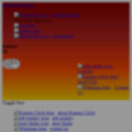
lewati ke Konten
download apps
download app from:
gift registry
Bahasa
ID
LOGIN
DAFTAR
Contact
Us
Toggle Nav
about Kanmo Circle
gift registry
store finder
contact us