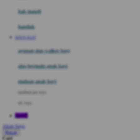
Mini Monkey
Moby
bak mandi
Momami
handuk
Mothercare
SITUS SLOT
Mustela
ayunan dan walker bayi
My Buddy Tag
My K
alas bermain anak bayi
N
mainan anak bayi
Naif
mothercare toys
Nike
elc toys
Nordic Natural
SLOT
Nuby
Akun Saya
Nuna
Masuk
Cari