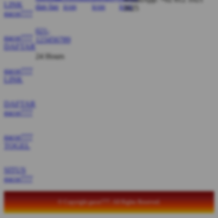
Back to top
gacor777
butuh
unduh aplikasi
we accept
bantuan?
gacor777
hubungi
kami
gacor777
SLOT
Direktorat Jenderal
hubungi
ikuti kami di
gacor777
Perlindungan Konsumen dan
kami
media sosial
LOGIN
Tertib Niaga
Kementerian Perdagangan RI
bantuan
WhatsApp: +62 812 1021
LINK
dan faq
3625
gacor777
021-
gacor777
123456789
DAFTAR
24 Hours
gacor777
LINK