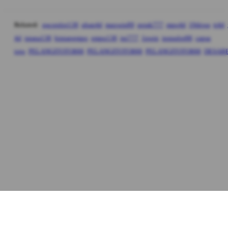
DAFTAR
gacor777
gacor777
TOGEL
SITUS
gacor777
© Copyright gacor777. All Rights Reserved.
Related:
gacorslot138
uban4d
maxwin89
perak777
mpo4d
19dewa
tt4d
4d
istana138
bintangmpo
empu138
ini777
1nwin
instaslot88
capsa
toto
PELANGITOTO888
PELANGITOTO888
PELANGITOTO888
DESAB