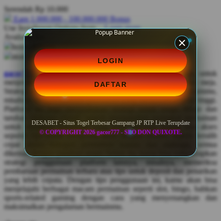
Serendah
Rp 10.000
Q
Earn
1.000.000
-
100.000.000
Bonus
Use Installment Options from
.
Laarn more
QV Baby
Available for :
home delivery
store pickup
R
LOGIN
gacor777
Setelah daftar akun, kamu bisa gunakan tips untuk
Real Shades
menjelajah berbagai permainan kasino, contohnya slot dan meja.
DAFTAR
Strategi ini bisa membantu meningkatkan pengalaman bermainmu,
Red Castle
misalnya dengan memilih permainan yang menawarkan poin tinggi.
Platform ini juga menyediakan strategi untuk usage bingo dan
Ribbon Madness
taruhan olahraga efektif, seperti menganalisis peringkat permainan
DESABET - Situs Togel Terbesar Gampang JP RTP Live Terupdate
untuk membuat keputusan yang lebih hati-hati. Kamu bisa akses
S
© COPYRIGHT 2026 gacor777 - SEO DON QUIXOTE.
sepuluh tips untuk mengelola akun dengan mudah, seperti beralih
cepat antara kategori permainan kasino dan olahraga, semua
Sebamed
dikemas dengan panduan aman. Selain itu, kamu bisa coba terapkan
strategi penggunaan platform lainnya, misalnya, memeriksa
Silver Cross
pembaruan permainan terbaru atau tips untuk deposit dan penarikan
yang lebih cepata. Dengan tips penggunaan ini, kamu akan bisa
Simply Idea
menjelajahi berbagai macam permainan seperti slot, bingo, bahkan
sports-related gaming dengan cara yang menyenangkan dan
Skip Hop
maksimalkan pengalaman bermainmu.
Spectra