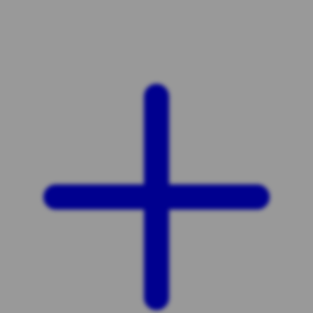
X
Xootz
Y
Yamatoya
Z
Zaxy
Zoggs
0-9
4Moms
59S