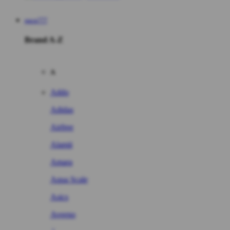
gacor777
Brand A-Z
A
Addo
Adidas
Airfree
Alamii
Amara
Aqua Scale
Asics
Aveeno