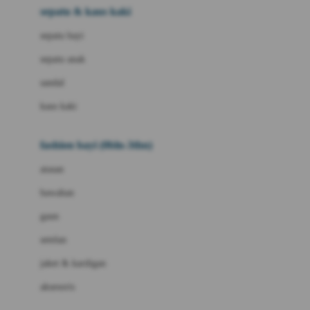
Beauty Barn
sepatu & kaus kaki
Bio Oil
sepatu bayi
Biolane
sepatu anak
Bite Fighters
sandal
Bizzi Growin
kaus kaki
Blackmores
fashion bayi (0bln-3thn)
Blooming Marvellous
atasan
Bonnels
bawahan
Bravado
gaun
Bruder
setelan
Brush Baby
jaket & kardigan
Buds Organics
aksesoris
Bugaboo