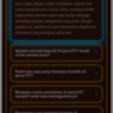
kamu dapat dengan mudah mengakses sepuluh tips
untuk mengelola akun secara online, misalnya beralih
cepat antara aktivitas kasino dan taruhan olahraga,
dilengkapi panduan penggunaan yang aman. Dengan
panduan ini, platform ini ingin memastikan pengalaman
bermainmu menyenangkan setiap hari.
Apakah minimal deposit di gacor777 ramah
+
untuk pemain baru?
Setelah kamu mendaftar sebagai anggota baru, kamu
bisa menggunakan platform ini secara efektif. Misalnya,
Event apa saja yang biasanya tersedia di
+
gacor777?
kamu bisa browsing berbagai macam permainan seperti
kasino, slots, bola, atau bingo. Untuk mendapatkan
Setelah register sebagai anggota baru, kamu bisa
pengalaman bermain yang lebih optimal, coba
menggunakan tips untuk menavigasi beragam
Mengapa variasi permainan di gacor777
perhatikan tips dan strategi yang tersedia. Platform ini
+
menjadi salah satu keunggulannya?
permainan yang tersedia, contohnya dengan memilih
juga menyediakan panduan untuk mengelola akunmu
game slot yang menawarkan poin tinggi atau mencoba
dengan baik. Bagi pemain baru, kamu dapat mengikuti
Setelah mendaftar sebagai anggota, Anda dapat
permainan meja baru untuk mengoptimalkan
sepuluh cara praktis untuk mengoptimalkan
menggunakan berbagai tips untuk memaksimalkan
Bagaimana cara memulai bermain di