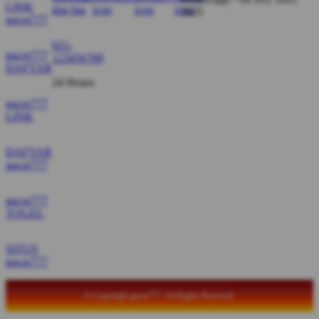
Back to top
gacor777
butuh
unduh aplikasi
we accept
bantuan?
gacor777
hubungi
kami
gacor777
SLOT
Direktorat Jenderal
hubungi
ikuti kami di
gacor777
Perlindungan Konsumen dan
kami
media sosial
LOGIN
Tertib Niaga
Kementerian Perdagangan RI
bantuan
WhatsApp: +62 812 1021
LINK
dan faq
3625
gacor777
021-
gacor777
123456789
DAFTAR
24 Hours
gacor777
LINK