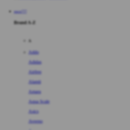
gacor777
Brand A-Z
A
Addo
Adidas
Airfree
Alamii
Amara
Aqua Scale
Asics
Aveeno