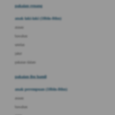
Buggygear
pakaian renang
Bumkins
anak laki-laki (18bln-8thn)
C
atasan
Cetaphil
bawahan
Chicco
setelan
Childlife
jaket
Clevamama
pakaian dalam
Cocolatte
Cottonseeds
pakaian ibu hamil
Cozy N Safe
anak perempuan (18bln-8thn)
Crane
atasan
Cybex
bawahan
D