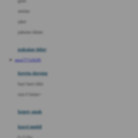
gaun
Dae Organics
setelan
Docare
jaket
Doona
pakaian dalam
Down To Earth
Drew
pakaian tidur
Dr. Brown's
gacor777 LOGIN
E
kereta dorong
ELC
bayi baru lahir
Ergobaby
usia 6 bulan+
Expert Care
koper anak
Ezyroller
kursi mobil
F
0-13 Kg