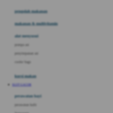
Joie
pengolah makanan
Joolz
Jujube
makanan & multivitamin
K
alat menyusui
Kiddycuts
pompa asi
Kumon
penyimpanan asi
L
cooler bags
Leapfrog
kursi makan
Leclerc
SLOT GACOR
Lee Vierra
Lillebaby
perawatan bayi
Little Bird Told Me
perawatan kulit
Little Miss Janis