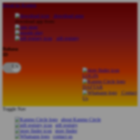
lewati ke Konten
download apps
download app from:
gift registry
Bahasa
ID
LOGIN
DAFTAR
Contact
Us
Toggle Nav
about Kanmo Circle
gift registry
store finder
contact us