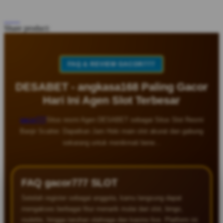
Share product:
FAQ & REVIEW GACOR777
DESABET - angkasa168 Paling Gacor
Hari Ini Agen Slot Terbesar
gacor777
Situs resmi Agen DESABET sebagai Situs Slot Resmi
Banjir Scatter. Dapatkan Jam Hoki main slot akurat dan gabung
sekarang untuk menikmati bene...
FAQ gacor777 SLOT
Setelah register sebagai anggota, kamu langsung dapat
mengakses berbagai fitur menarik mulai dari slot, bingo,
roulette, hingga taruhan olahraga dan kasino live. Platform ini