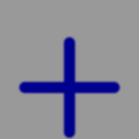
X
Xootz
Y
Yamatoya
Z
Zaxy
Zoggs
0-9
4Moms
59S