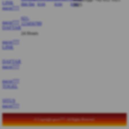
Back to top
gacor777
butuh
unduh aplikasi
we accept
bantuan?
gacor777
hubungi
kami
gacor777
SLOT
Direktorat Jenderal
hubungi
ikuti kami di
gacor777
Perlindungan Konsumen dan
kami
media sosial
LOGIN
Tertib Niaga
Kementerian Perdagangan RI
bantuan
WhatsApp: +62 812 1021
LINK
dan faq
3625
gacor777
021-
gacor777
123456789
DAFTAR
24 Hours
gacor777
LINK