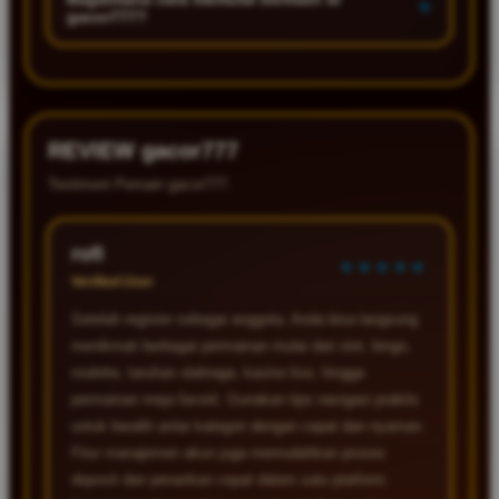
strateginya. Platform ini juga menyediakan strategi
+
penggunaan platform, misalnya dengan cara cepat
gacor777?
pengalaman Anda dengan platform. Misalnya, pelajari
khusus untuk penggunaan bingo dan taruhan olahraga,
beralih antar kategori permainan sesuai minatmu.
cara menavigasi beragam pilihan game seperti slot dan
misalnya dengan menganalisis peringkat permainan
Setelah pendaftaran selesai, anggota baru dapat
Selain itu, kamu bisa memanfaatkan fitur-fitur online
permainan meja untuk menemukan yang sesuai dengan
untuk membuat keputusan yang lebih tepat. Selain itu,
memanfaatkan tips agar pengalaman platform semakin
yang tersedia seperti cek update terbaru dan tips untuk
preferensi Anda. Selain itu, platforms ini menyediakan
kamu bisa mempelajari sepuluh tips untuk mengelola
optimal. Misalnya, selain memilih permainan yang
deposit dan penarikan yang lebih cepat dan aman.
strategi untuk pengelolaan akun berupa tips seperti
akun secara efektif, seperti beralih cepat antar kategori
sesuai dengan tingkat keahlian, juga tersedia strategi
cepat beralih antar kategori permainan, baik kasino atau
REVIEW gacor777
permainan kasino dan aktivitas olahraga, serta
untuk pengelolaan poin yang efektif dalam berbagai
olahraga, dengan sistem keamanan terjamin. Dalam
memastikan keamanan dalam proses deposit dan
Testimoni Pemain gacor777.
kategori seperti slot, bingo dan permainan meja. Untuk
navigasi platform, Anda bisa mengikuti sepuluh cara
penarikan. Dengan menggunakan platform ini, kamu
memaksimalkan aktivitas olahraga, pengguna bisa
praktis untuk meningkatkan pengalaman bermain,
dapat mendapatkan pengalaman bermain yang lebih
mempelajari tips analisis peringkat tim atau memeriksa
seperti mempelajari cara memeriksa pembaruan
dina
penuh tantangan dan menyenangkan.
pembaruan berita terbaru dalam dunia olahraga. Jangan
★★★★★
permainan terbaru atau tips untuk deposit dan
Verified User
lupa, platform ini menyediakan tips untuk mengelola
penarikan yang lebih cepat. Ingat, dengan memahami
akun dengan aman, seperti cara cepat beralih antara
Setelah mendaftar sebagai anggota, anda bisa
platform ini—dari fitur manajemen akun hingga strategi
game casino, tarutan sports, dan aktivitas lain.
memanfaatkan tips untuk menavigasi berbagai macam
dalam pemilihan game—Anda dapat menjadikan setiap
permainan, misalnya memilih permainan slot gratis
sesi bermain lebih menyenangkan dan bermanfaat.
atau meja yang menawarkan poin tinggi. Platform ini
juga menyediakan strategi untuk penggunaan efektif
bingo dan taruhan olahraga, seperti menganalisis
peringkat pertandingan dan skor tim untuk membuat