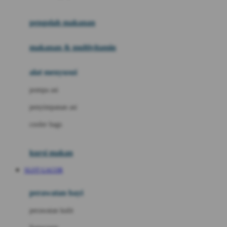
Joie
pengolah makanan
Joolz
Jujube
makanan & multivitamin
K
alat menyusui
Kiddycuts
pompa asi
Kumon
penyimpanan asi
L
cooler bags
Leapfrog
kursi makan
Leclerc
SLOT GACOR
Lee Vierra
Lillebaby
perawatan bayi
Little Bird Told Me
perawatan kulit
Little Miss Janis