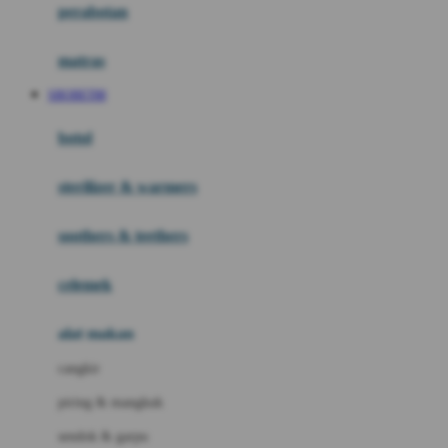
perabotan
Happy Tummy
Hauck
matras
Havaianas
SBOBET88
Hegen
botol
Hot Wheels
sterilizer & warmers
Hybrid
soothers & teethers
I
Inlacta DHA
celemek
Interlac
alat makan
Ivenet
cangkir
J
piring & mangkuk
Jack N Jill
sendok & garpu