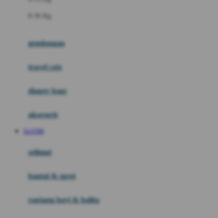
Felt So Sweet
0-36 Kg
Fisher Price
Flipper
gendongan
Friends Of Sally
travel cots
G
diaper bags
Gb
Geko
aksesoris
Graco
SLOT88
Gund
selimut
H
bantal & sprei
Habbie
Haenim
ranjang bayi & balita
Happy Horse