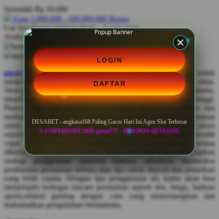
Serendah
Rp 10.000
Q
Earn
1.000.000
-
100.000.000
Bonus
Use Installment Options from
.
Laarn more
QV Baby
Available for :
home delivery
store pickup
R
LOGIN
gacor777
Setelah daftar akun, kamu bisa gunakan tips untuk
Real Shades
menjelajah berbagai permainan kasino, contohnya slot dan meja.
DAFTAR
Strategi ini bisa membantu meningkatkan pengalaman bermainmu,
Red Castle
misalnya dengan memilih permainan yang menawarkan poin tinggi.
Platform ini juga menyediakan strategi untuk usage bingo dan
Ribbon Madness
taruhan olahraga efektif, seperti menganalisis peringkat permainan
DESABET - angkasa168 Paling Gacor Hari Ini Agen Slot Terbesar
untuk membuat keputusan yang lebih hati-hati. Kamu bisa akses
S
© COPYRIGHT 2026 gacor777 - SEO DON QUIXOTE.
sepuluh tips untuk mengelola akun dengan mudah, seperti beralih
cepat antara kategori permainan kasino dan olahraga, semua
Sebamed
dikemas dengan panduan aman. Selain itu, kamu bisa coba terapkan
strategi penggunaan platform lainnya, misalnya, memeriksa
Silver Cross
pembaruan permainan terbaru atau tips untuk deposit dan penarikan
yang lebih cepata. Dengan tips penggunaan ini, kamu akan bisa
Simply Idea
menjelajahi berbagai macam permainan seperti slot, bingo, bahkan
sports-related gaming dengan cara yang menyenangkan dan
Skip Hop
maksimalkan pengalaman bermainmu.
Spectra