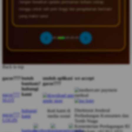
keputusan yang lebih bijak dalam bertaruh. Pengguna
dapat dengan mudah mengakses sepuluh tips untuk
mengelola akun mereka, seperti cara beralih cepat
antara kategori casino dan olahraga lewat aplikasi,
serta panduan tentang keamanan saat bermain. Ada
pula tips untuk deposit, penghasilan poin, atau
withdraw yang lebih efisien, serta update permainan
terbaru yang bisa dicoba secara gratis. Dengan tips
penggunaan yang tersedia, platform ini bertujuan
menjadikan pengalaman dalam menjelajahi berbagai
macam permainan seperti slot, bingo, dan taruhan
olahraga menjadi lebih mudah dan menyenangkan bagi
setiap penggunannya.
‹
›