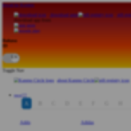
lewati ke Konten
download apps
gift reg
download app from:
Bahasa
ID
Toggle Nav
about Kanmo Circle
gacor777
A
B
C
D
E
F
G
H
Addo
Adidas