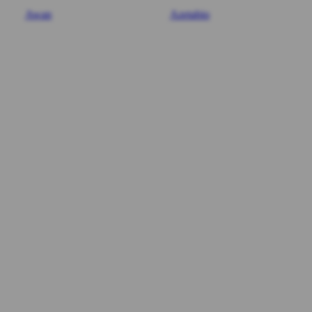
Awan
Azetabio