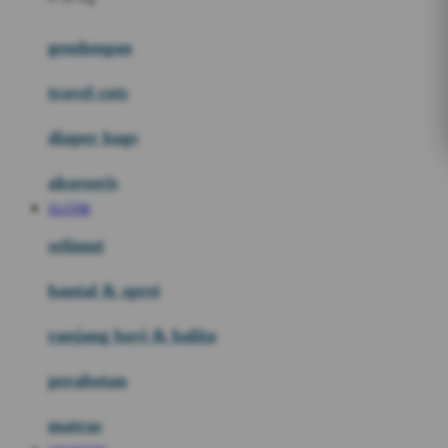
gendongan
travel cots
diaper bags
aksesoris
SLOT88
selimut
bantal & sprei
ranjang bayi & balita
perabotan
matras