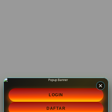
LOGIN
DAFTAR