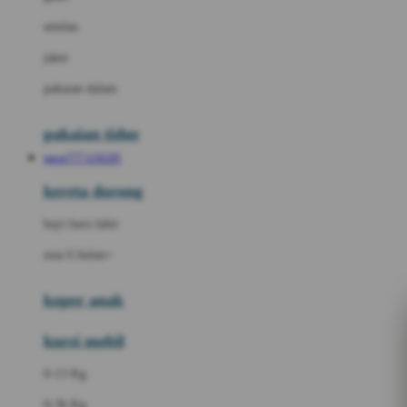
setelan
jaket
pakaian dalam
pakaian tidur
gacor777 LOGIN
kereta dorong
bayi baru lahir
usia 6 bulan+
koper anak
kursi mobil
0-13 Kg
0-36 Kg