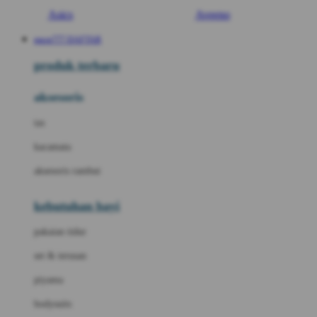
Asics
Aveeno
gacor777 DAFTAR
produk terbaru
aksesoris
tas
kacamata
aksesoris rambut
kebutuhan bayi
pakaian tidur
set & terusan
piyama
bodysuits