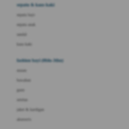
Beauty Barn
sepatu & kaus kaki
Bio Oil
sepatu bayi
Biolane
sepatu anak
Bite Fighters
sandal
Bizzi Growin
kaus kaki
Blackmores
fashion bayi (0bln-3thn)
Blooming Marvellous
atasan
Bonnels
bawahan
Bravado
gaun
Bruder
setelan
Brush Baby
jaket & kardigan
Buds Organics
aksesoris
Bugaboo