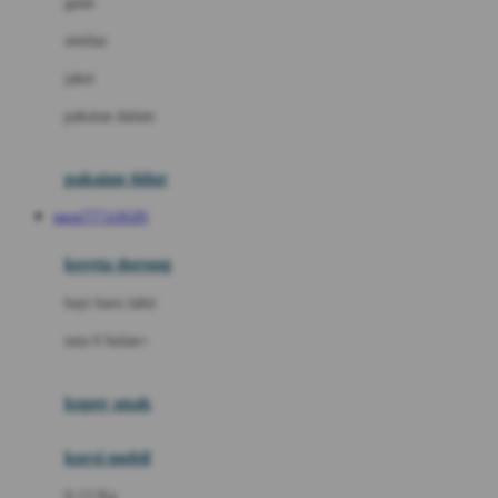
gaun
Dae Organics
setelan
Docare
jaket
Doona
pakaian dalam
Down To Earth
Drew
pakaian tidur
Dr. Brown's
gacor777 LOGIN
E
kereta dorong
ELC
bayi baru lahir
Ergobaby
usia 6 bulan+
Expert Care
koper anak
Ezyroller
kursi mobil
F
0-13 Kg