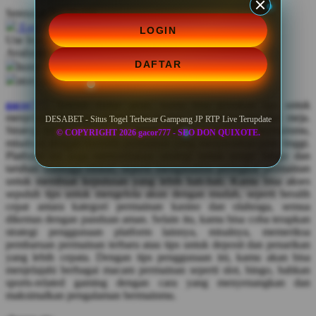
Serendah
Rp 10.000
Q
Earn
1.000.000
-
100.000.000
Bonus
LOGIN
Use Installment Options from
.
Laarn more
QV Baby
Available for :
DAFTAR
home delivery
store pickup
R
gacor777
Setelah daftar akun, kamu bisa gunakan tips untuk
Real Shades
menjelajah berbagai permainan kasino, contohnya slot dan meja.
DESABET - Situs Togel Terbesar Gampang JP RTP Live Terupdate
Strategi ini bisa membantu meningkatkan pengalaman bermainmu,
Red Castle
© COPYRIGHT 2026 gacor777 - SEO DON QUIXOTE.
misalnya dengan memilih permainan yang menawarkan poin tinggi.
Platform ini juga menyediakan strategi untuk usage bingo dan
Ribbon Madness
taruhan olahraga efektif, seperti menganalisis peringkat permainan
untuk membuat keputusan yang lebih hati-hati. Kamu bisa akses
S
sepuluh tips untuk mengelola akun dengan mudah, seperti beralih
cepat antara kategori permainan kasino dan olahraga, semua
Sebamed
dikemas dengan panduan aman. Selain itu, kamu bisa coba terapkan
strategi penggunaan platform lainnya, misalnya, memeriksa
Silver Cross
pembaruan permainan terbaru atau tips untuk deposit dan penarikan
yang lebih cepata. Dengan tips penggunaan ini, kamu akan bisa
Simply Idea
menjelajahi berbagai macam permainan seperti slot, bingo, bahkan
sports-related gaming dengan cara yang menyenangkan dan
Skip Hop
maksimalkan pengalaman bermainmu.
Spectra