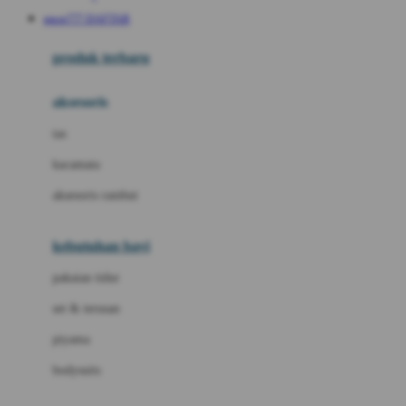
Awan
gacor777 DAFTAR
Azetabio
produk terbaru
B
aksesoris
Baabaasheepz
tas
Babiators
kacamata
Baby Dove
aksesoris rambut
Baby Jogger
Baby Rovega
kebutuhan bayi
Babybee
pakaian tidur
Banana Boat
set & terusan
Banz
piyama
Barbie
bodysuits
Beaba