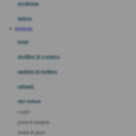
perabotan
Happy Tummy
Hauck
matras
Havaianas
SBOBET88
Hegen
botol
Hot Wheels
sterilizer & warmers
Hybrid
soothers & teethers
I
Inlacta DHA
celemek
Interlac
alat makan
Ivenet
cangkir
J
piring & mangkuk
Jack N Jill
sendok & garpu