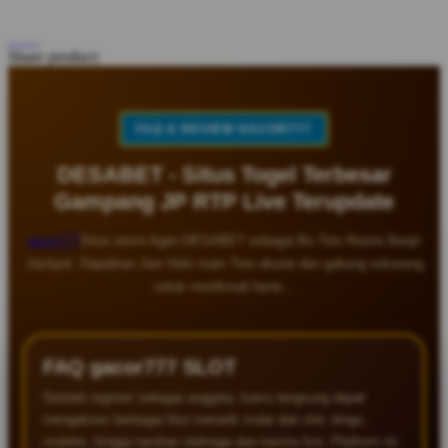
Share product:
FAQ & REVIEW GACOR777
DESABET - Situs Togel Terbesar
Gampang JP RTP Live Terupdate
gacor777
Situs resmi Agen DESABET sebagai Bo Toto Resmi Banjir
Jackpot. Dapatkan Jam Hoki main Toto akurat dan gabung sekarang
untuk menikmati bene...
FAQ gacor777 SLOT
Setelah register sebagai anggota, kamu langsung dapat
mengakses berbagai fitur menarik mulai dari slot, bingo,
roulette, hingga taruhan olahraga dan kasino live. Platform ini