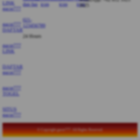
Back to top
gacor777
butuh
unduh aplikasi
we accept
bantuan?
gacor777
hubungi
kami
gacor777
SLOT
Direktorat Jenderal
hubungi
ikuti kami di
gacor777
Perlindungan Konsumen dan
kami
media sosial
LOGIN
Tertib Niaga
Kementerian Perdagangan RI
bantuan
WhatsApp: +62 812 1021
LINK
dan faq
3625
gacor777
021-
gacor777
123456789
DAFTAR
24 Hours
gacor777
LINK