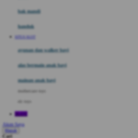
Mini Monkey
Moby
bak mandi
Momami
handuk
Mothercare
SITUS SLOT
Mustela
ayunan dan walker bayi
My Buddy Tag
My K
alas bermain anak bayi
N
mainan anak bayi
Naif
mothercare toys
Nike
elc toys
Nordic Natural
SLOT
Nuby
Akun Saya
Nuna
Masuk
Cari