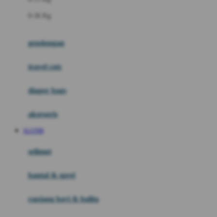
Felt So Sweet
0-36 Kg
Fisher Price
Flipper
gendongan
Friends Of Sally
travel cots
G
diaper bags
Gb
Geko
aksesoris
Graco
SLOT88
Gund
selimut
H
bantal & sprei
Habbie
Haenim
ranjang bayi & balita
Happy Horse