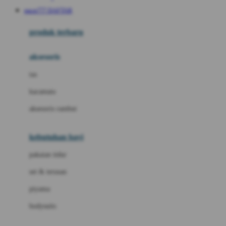
Awan
gacor777 DAFTAR
Azetabio
produk terbaru
B
aksesoris
Baabaasheepz
tas
Babiators
kacamata
Baby Dove
aksesoris rambut
Baby Jogger
Baby Rovega
kebutuhan bayi
Babybee
pakaian tidur
Banana Boat
set & terusan
Banz
piyama
Barbie
bodysuits
Beaba