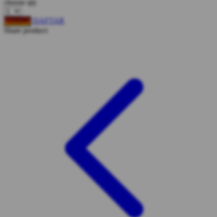
choose qty
Squishmallows
DAFTAR
LOGIN
Starbooks
Share product:
Stick-O
Stokke
Sudocrem
Sumimo
Sunnylife
Sun-Staches
Swimava
T
Tommee Tippee
Trunki
Tutti Bambini