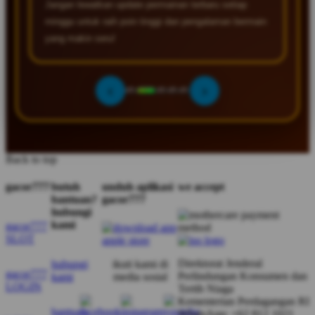
keputusan yang lebih bijak dalam bertaruh. Pengguna
dapat dengan mudah mengakses sepuluh tips untuk
mengelola akun mereka, seperti cara beralih cepat
antara kategori casino dan olahraga lewat aplikasi,
serta panduan tentang keamanan saat bermain. Ada
pula tips untuk deposit, penghasilan poin, atau
withdraw yang lebih efisien, serta update permainan
terbaru yang bisa dicoba secara gratis. Dengan tips
penggunaan yang tersedia, platform ini bertujuan
menjadikan pengalaman dalam menjelajahi berbagai
macam permainan seperti slot, bingo, dan taruhan
olahraga menjadi lebih mudah dan menyenangkan bagi
setiap penggunannya.
‹
›