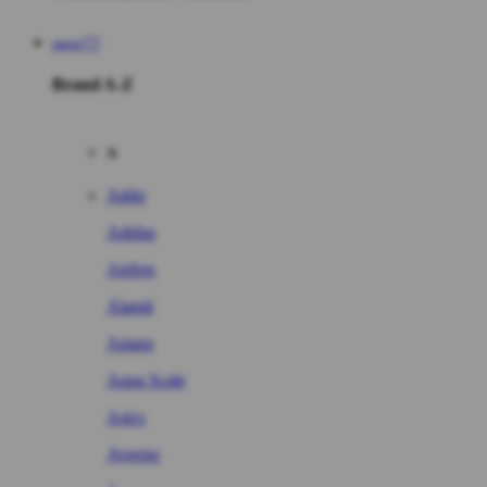
gacor777
Brand A-Z
A
Addo
Adidas
Airfree
Alamii
Amara
Aqua Scale
Asics
Aveeno