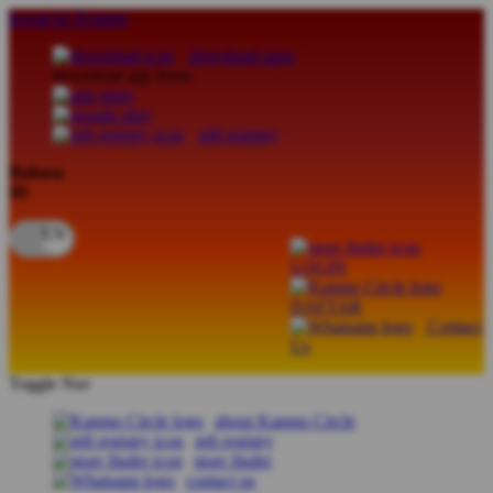
lewati ke Konten
download apps
download app from:
gift registry
Bahasa
ID
LOGIN
DAFTAR
Contact
Us
Toggle Nav
about Kanmo Circle
gift registry
store finder
contact us