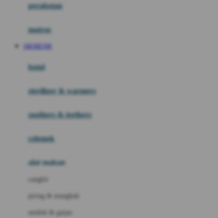
perabotan
Happy Tummy
Hauck
matras
Havaianas
SBOBET88
Hegen
botol
Hot Wheels
sterilizer & warmers
Hybrid
soothers & teethers
I
Inlacta DHA
celemek
Interlac
alat makan
Ivenet
cangkir
J
piring & mangkuk
Jack N Jill
sendok & garpu