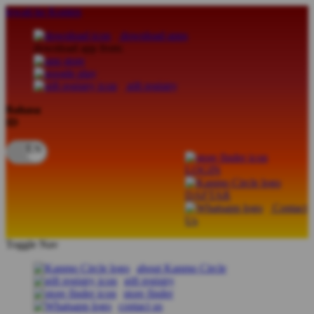
lewati ke Konten
download apps
download app from:
gift registry
Bahasa
ID
LOGIN
DAFTAR
Contact
Us
Toggle Nav
about Kanmo Circle
gift registry
store finder
contact us