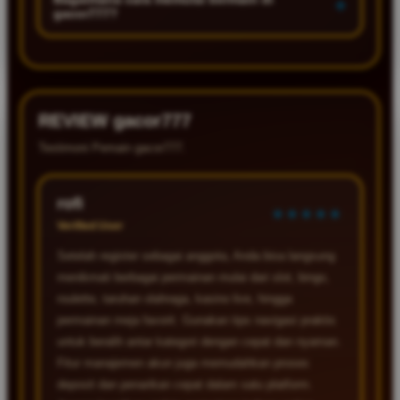
strateginya. Platform ini juga menyediakan strategi
+
penggunaan platform, misalnya dengan cara cepat
gacor777?
pengalaman Anda dengan platform. Misalnya, pelajari
khusus untuk penggunaan bingo dan taruhan olahraga,
beralih antar kategori permainan sesuai minatmu.
cara menavigasi beragam pilihan game seperti slot dan
misalnya dengan menganalisis peringkat permainan
Setelah pendaftaran selesai, anggota baru dapat
Selain itu, kamu bisa memanfaatkan fitur-fitur online
permainan meja untuk menemukan yang sesuai dengan
untuk membuat keputusan yang lebih tepat. Selain itu,
memanfaatkan tips agar pengalaman platform semakin
yang tersedia seperti cek update terbaru dan tips untuk
preferensi Anda. Selain itu, platforms ini menyediakan
kamu bisa mempelajari sepuluh tips untuk mengelola
optimal. Misalnya, selain memilih permainan yang
deposit dan penarikan yang lebih cepat dan aman.
strategi untuk pengelolaan akun berupa tips seperti
akun secara efektif, seperti beralih cepat antar kategori
sesuai dengan tingkat keahlian, juga tersedia strategi
cepat beralih antar kategori permainan, baik kasino atau
REVIEW gacor777
permainan kasino dan aktivitas olahraga, serta
untuk pengelolaan poin yang efektif dalam berbagai
olahraga, dengan sistem keamanan terjamin. Dalam
memastikan keamanan dalam proses deposit dan
Testimoni Pemain gacor777.
kategori seperti slot, bingo dan permainan meja. Untuk
navigasi platform, Anda bisa mengikuti sepuluh cara
penarikan. Dengan menggunakan platform ini, kamu
memaksimalkan aktivitas olahraga, pengguna bisa
praktis untuk meningkatkan pengalaman bermain,
dapat mendapatkan pengalaman bermain yang lebih
mempelajari tips analisis peringkat tim atau memeriksa
seperti mempelajari cara memeriksa pembaruan
penuh tantangan dan menyenangkan.
dina
pembaruan berita terbaru dalam dunia olahraga. Jangan
permainan terbaru atau tips untuk deposit dan
lupa, platform ini menyediakan tips untuk mengelola
Verified User
penarikan yang lebih cepat. Ingat, dengan memahami
akun dengan aman, seperti cara cepat beralih antara
platform ini—dari fitur manajemen akun hingga strategi
game casino, tarutan sports, dan aktivitas lain.
dalam pemilihan game—Anda dapat menjadikan setiap
sesi bermain lebih menyenangkan dan bermanfaat.