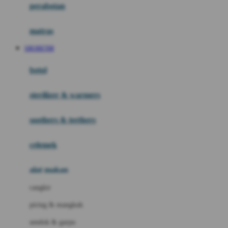
perabotan
Happy Tummy
Hauck
matras
Havaianas
SBOBET88
Hegen
botol
Hot Wheels
sterilizer & warmers
Hybrid
soothers & teethers
I
Inlacta DHA
celemek
Interlac
alat makan
Ivenet
cangkir
J
piring & mangkuk
Jack N Jill
sendok & garpu