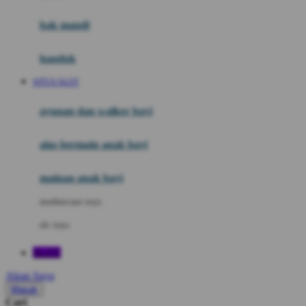
Mini Monkey
Moby
bak mandi
Momami
handuk
Mothercare
SITUS SLOT
Mustela
ayunan dan walker bayi
My Buddy Tag
My K
alas bermain anak bayi
N
mainan anak bayi
Naif
mothercare toys
Nike
elc toys
Nordic Natural
SLOT
Nuby
Akun Saya
Nuna
Masuk
Cari