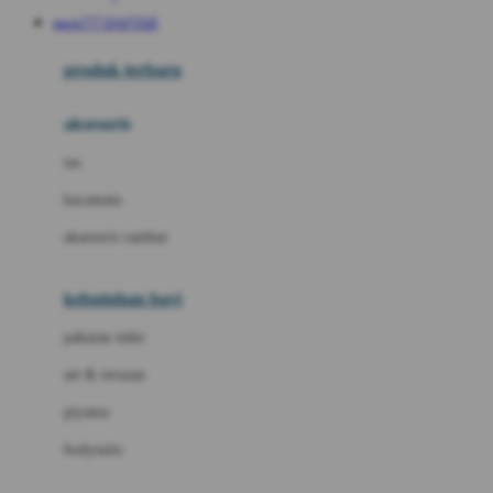
Awan
gacor777 DAFTAR
Azetabio
produk terbaru
B
aksesoris
Baabaasheepz
tas
Babiators
kacamata
Baby Dove
aksesoris rambut
Baby Jogger
Baby Rovega
kebutuhan bayi
Babybee
pakaian tidur
Banana Boat
set & terusan
Banz
piyama
Barbie
bodysuits
Beaba