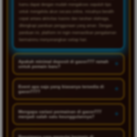
kamu dapat dengan mudah mengakses sepuluh tips
untuk mengelola akun secara online, misalnya beralih
cepat antara aktivitas kasino dan taruhan olahraga,
dilengkapi panduan penggunaan yang aman. Dengan
panduan ini, platform ini ingin memastikan pengalaman
bermainmu menyenangkan setiap hari.
Apakah minimal deposit di gacor777 ramah
+
untuk pemain baru?
Setelah kamu mendaftar sebagai anggota baru, kamu
bisa menggunakan platform ini secara efektif. Misalnya,
Event apa saja yang biasanya tersedia di
+
gacor777?
kamu bisa browsing berbagai macam permainan seperti
kasino, slots, bola, atau bingo. Untuk mendapatkan
Setelah register sebagai anggota baru, kamu bisa
pengalaman bermain yang lebih optimal, coba
menggunakan tips untuk menavigasi beragam
Mengapa variasi permainan di gacor777
perhatikan tips dan strategi yang tersedia. Platform ini
+
menjadi salah satu keunggulannya?
permainan yang tersedia, contohnya dengan memilih
juga menyediakan panduan untuk mengelola akunmu
game slot yang menawarkan poin tinggi atau mencoba
dengan baik. Bagi pemain baru, kamu dapat mengikuti
Setelah mendaftar sebagai anggota, Anda dapat
permainan meja baru untuk mengoptimalkan
sepuluh cara praktis untuk mengoptimalkan
menggunakan berbagai tips untuk memaksimalkan
Bagaimana cara memulai bermain di