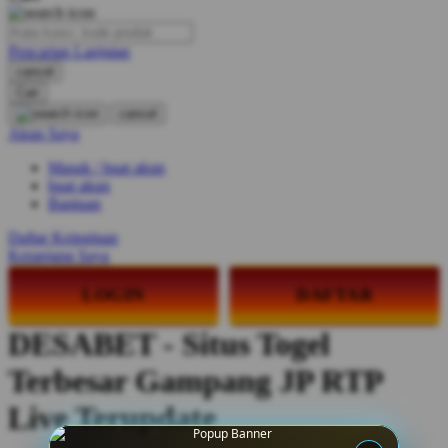
O
Pencarian Lanjutan
Oh Ma Grain
cancel
Okiedog
Cari
cancel
P
Akun Saya
Masuk / buat akun
Peachy
buat akun
Phil & Ted's
Bantuan
Philips Avent
Daftar Keinginan
Keranjang Saya
Pigeon
LOGIN
DAFTAR
Playgro
DESABET - Situs Togel
Poled Global
Terbesar Gampang JP RTP
Ponycycle
Puma
Live Terupdate
Pureats