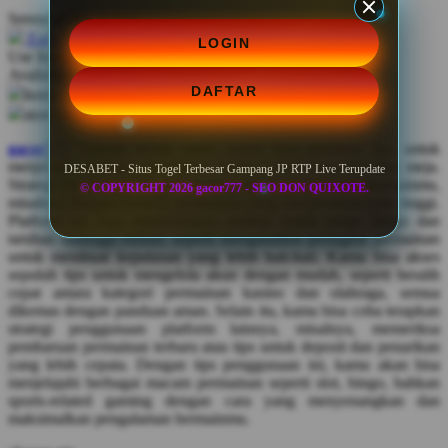
Serendah
Rp 10.000
Q
Earn
1.000.000
-
100.000.000
Bonus
LOGIN
Use Installment Options from
.
Laarn more
QV Baby
Available for :
DAFTAR
home delivery
store pickup
R
gacor777
Setelah daftar akun, kamu bisa gunakan tips untuk
Real Shades
menjelajah berbagai permainan kasino, contohnya slot dan meja.
DESABET - Situs Togel Terbesar Gampang JP RTP Live Terupdate
Strategi ini bisa membantu meningkatkan pengalaman bermainmu,
Red Castle
© COPYRIGHT 2026 gacor777 - SEO DON QUIXOTE.
misalnya dengan memilih permainan yang menawarkan poin tinggi.
Platform ini juga menyediakan strategi untuk usage bingo dan
Ribbon Madness
taruhan olahraga efektif, seperti menganalisis peringkat permainan
untuk membuat keputusan yang lebih hati-hati. Kamu bisa akses
S
sepuluh tips untuk mengelola akun dengan mudah, seperti beralih
cepat antara kategori permainan kasino dan olahraga, semua
Sebamed
dikemas dengan panduan aman. Selain itu, kamu bisa coba terapkan
strategi penggunaan platform lainnya, misalnya, memeriksa
Silver Cross
pembaruan permainan terbaru atau tips untuk deposit dan penarikan
yang lebih cepata. Dengan tips penggunaan ini, kamu akan bisa
Simply Idea
menjelajahi berbagai macam permainan seperti slot, bingo, bahkan
sports-related gaming dengan cara yang menyenangkan dan
Skip Hop
maksimalkan pengalaman bermainmu.
Spectra