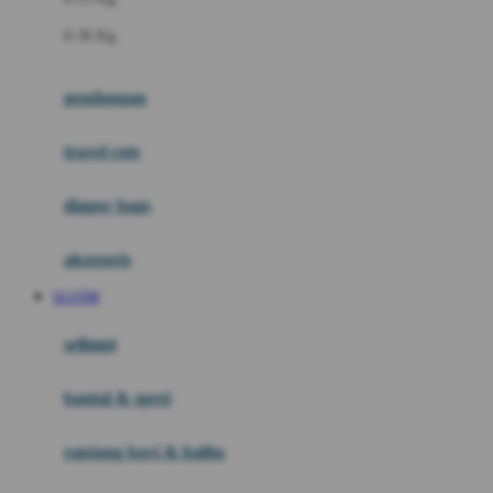
Felt So Sweet
0-36 Kg
Fisher Price
Flipper
gendongan
Friends Of Sally
travel cots
G
diaper bags
Gb
Geko
aksesoris
Graco
SLOT88
Gund
selimut
H
bantal & sprei
Habbie
Haenim
ranjang bayi & balita
Happy Horse