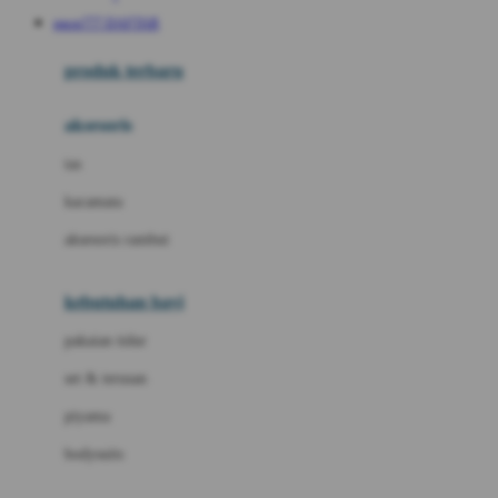
Awan
gacor777 DAFTAR
Azetabio
produk terbaru
B
aksesoris
Baabaasheepz
tas
Babiators
kacamata
Baby Dove
aksesoris rambut
Baby Jogger
Baby Rovega
kebutuhan bayi
Babybee
pakaian tidur
Banana Boat
set & terusan
Banz
piyama
Barbie
bodysuits
Beaba