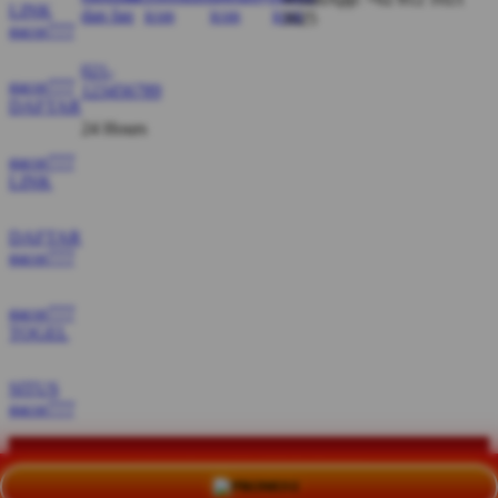
Back to top
gacor777
butuh
unduh aplikasi
we accept
bantuan?
gacor777
hubungi
kami
gacor777
SLOT
Direktorat Jenderal
hubungi
ikuti kami di
gacor777
Perlindungan Konsumen dan
kami
media sosial
LOGIN
Tertib Niaga
Kementerian Perdagangan RI
bantuan
WhatsApp: +62 812 1021
LINK
dan faq
3625
gacor777
021-
gacor777
123456789
DAFTAR
24 Hours
gacor777
LINK
PROMO