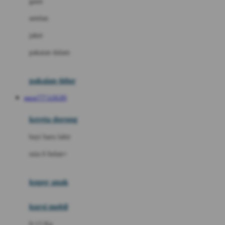
gaun
Dae Organics
setelan
Docare
jaket
Doona
pakaian dalam
Down To Earth
Drew
pakaian tidur
Dr. Brown's
gacor777 LOGIN
E
kereta dorong
ELC
bayi baru lahir
Ergobaby
usia 6 bulan+
Expert Care
koper anak
Ezyroller
kursi mobil
F
0-13 Kg