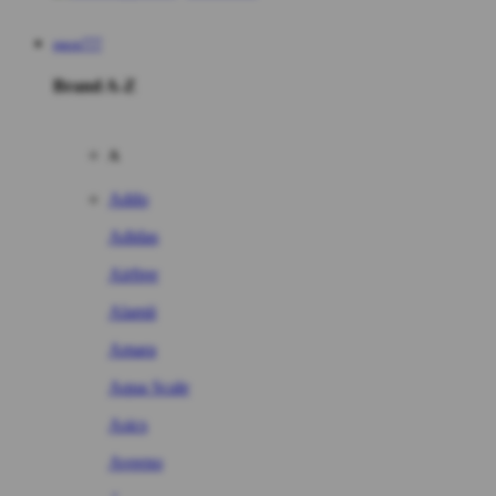
gacor777
Brand A-Z
A
Addo
Adidas
Airfree
Alamii
Amara
Aqua Scale
Asics
Aveeno