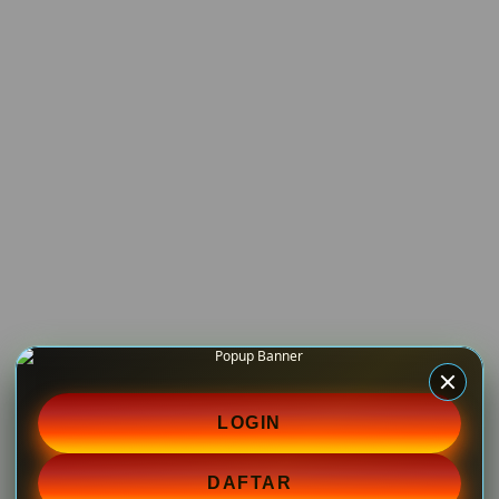
LOGIN
DAFTAR