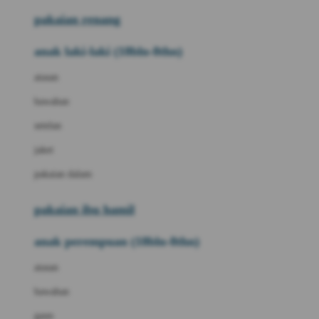
pakaian renang
anak laki-laki (18bln-8thn)
atasan
bawahan
setelan
jaket
pakaian dalam
pakaian ibu hamil
anak perempuan (18bln-8thn)
atasan
bawahan
gaun