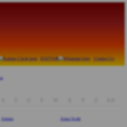
DAFTAR
Contact Us
us
S
T
U
V
W
X
Y
Z
0-9
Amara
Aqua Scale