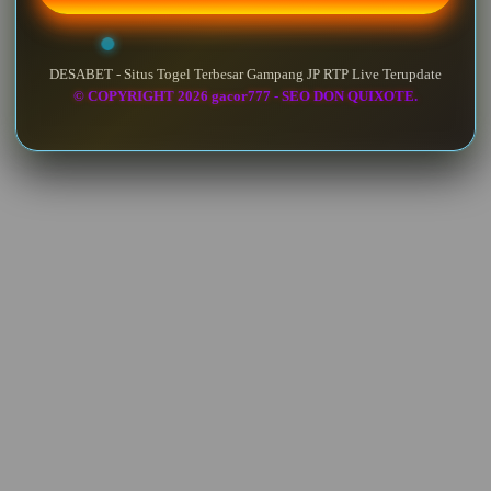
DESABET - Situs Togel Terbesar Gampang JP RTP Live Terupdate
© COPYRIGHT 2026 gacor777 - SEO DON QUIXOTE.