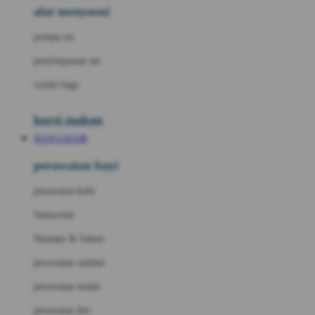
alat menyusui
pompa asi
penyimpanan asi
cooler bags
kursi makan
SLOT GACOR
perawatan bayi
perawatan kulit
Sunscreen
Shampo & Sabun
perawatan rambut
perawatan mulut
perawatan diri