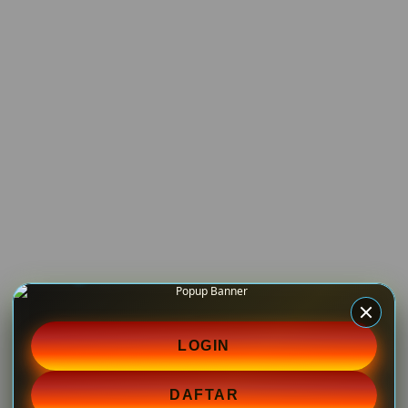
LOGIN
DAFTAR