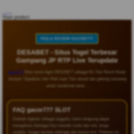
Share product:
FAQ & REVIEW GACOR777
DESABET - Situs Togel Terbesar
Gampang JP RTP Live Terupdate
gacor777
Situs resmi Agen DESABET sebagai Bo Toto Resmi Banjir
Jackpot. Dapatkan Jam Hoki main Toto akurat dan gabung sekarang
untuk menikmati bene...
FAQ gacor777 SLOT
Setelah register sebagai anggota, kamu langsung dapat
mengakses berbagai fitur menarik mulai dari slot, bingo,
roulette, hingga taruhan olahraga dan kasino live. Platform ini