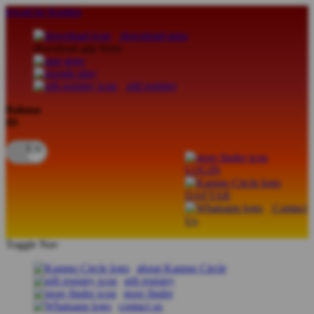
lewati ke Konten
download apps
download app from:
gift registry
Bahasa
ID
LOGIN
DAFTAR
Contact
Us
Toggle Nav
about Kanmo Circle
gift registry
store finder
contact us