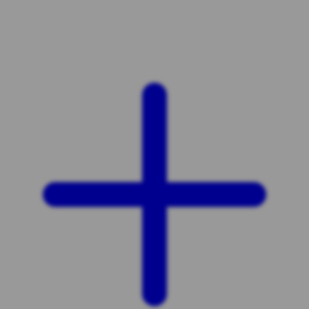
X
Xootz
Y
Yamatoya
Z
Zaxy
Zoggs
0-9
4Moms
59S