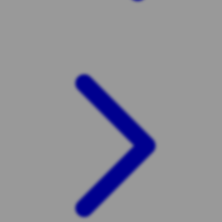
Twistshake
TY Toys
U
V
Veja
Vitaflow
Vtech
W
Waterland
Wellness