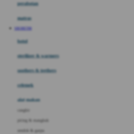
perabotan
Happy Tummy
Hauck
matras
Havaianas
SBOBET88
Hegen
botol
Hot Wheels
sterilizer & warmers
Hybrid
soothers & teethers
I
Inlacta DHA
celemek
Interlac
alat makan
Ivenet
cangkir
J
piring & mangkuk
Jack N Jill
sendok & garpu