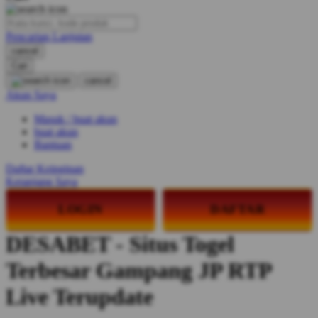
O
Pencarian Lanjutan
Oh Ma Grain
cancel
Okiedog
Cari
cancel
P
Akun Saya
Masuk / buat akun
Peachy
buat akun
Phil & Ted's
Bantuan
Philips Avent
Daftar Keinginan
Keranjang Saya
Pigeon
LOGIN
DAFTAR
Playgro
DESABET - Situs Togel
Poled Global
Terbesar Gampang JP RTP
Ponycycle
Puma
Live Terupdate
Pureats