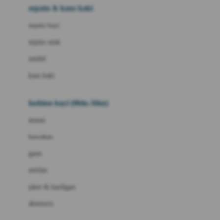
Beauty Barn
sepatu & kaus kaki
Bio Oil
sepatu bayi
Biolane
sepatu anak
Bite Fighters
sandal
Bizzi Growin
kaus kaki
Blackmores
fashion bayi (0bln-3thn)
Blooming Marvellous
atasan
Bonnels
bawahan
Bravado
gaun
Bruder
setelan
Brush Baby
jaket & kardigan
Buds Organics
aksesoris
Bugaboo