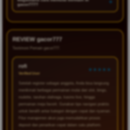
strateginya. Platform ini juga menyediakan strategi
+
penggunaan platform, misalnya dengan cara cepat
gacor777?
pengalaman Anda dengan platform. Misalnya, pelajari
khusus untuk penggunaan bingo dan taruhan olahraga,
beralih antar kategori permainan sesuai minatmu.
cara menavigasi beragam pilihan game seperti slot dan
misalnya dengan menganalisis peringkat permainan
Setelah pendaftaran selesai, anggota baru dapat
Selain itu, kamu bisa memanfaatkan fitur-fitur online
permainan meja untuk menemukan yang sesuai dengan
untuk membuat keputusan yang lebih tepat. Selain itu,
memanfaatkan tips agar pengalaman platform semakin
yang tersedia seperti cek update terbaru dan tips untuk
preferensi Anda. Selain itu, platforms ini menyediakan
kamu bisa mempelajari sepuluh tips untuk mengelola
optimal. Misalnya, selain memilih permainan yang
deposit dan penarikan yang lebih cepat dan aman.
strategi untuk pengelolaan akun berupa tips seperti
akun secara efektif, seperti beralih cepat antar kategori
sesuai dengan tingkat keahlian, juga tersedia strategi
cepat beralih antar kategori permainan, baik kasino atau
REVIEW gacor777
permainan kasino dan aktivitas olahraga, serta
untuk pengelolaan poin yang efektif dalam berbagai
olahraga, dengan sistem keamanan terjamin. Dalam
memastikan keamanan dalam proses deposit dan
Testimoni Pemain gacor777.
kategori seperti slot, bingo dan permainan meja. Untuk
navigasi platform, Anda bisa mengikuti sepuluh cara
penarikan. Dengan menggunakan platform ini, kamu
memaksimalkan aktivitas olahraga, pengguna bisa
praktis untuk meningkatkan pengalaman bermain,
dapat mendapatkan pengalaman bermain yang lebih
mempelajari tips analisis peringkat tim atau memeriksa
seperti mempelajari cara memeriksa pembaruan
dina
penuh tantangan dan menyenangkan.
pembaruan berita terbaru dalam dunia olahraga. Jangan
★★★★★
permainan terbaru atau tips untuk deposit dan
Verified User
lupa, platform ini menyediakan tips untuk mengelola
penarikan yang lebih cepat. Ingat, dengan memahami
akun dengan aman, seperti cara cepat beralih antara
Setelah mendaftar sebagai anggota, anda bisa
platform ini—dari fitur manajemen akun hingga strategi
game casino, tarutan sports, dan aktivitas lain.
memanfaatkan tips untuk menavigasi berbagai macam
dalam pemilihan game—Anda dapat menjadikan setiap
permainan, misalnya memilih permainan slot gratis
sesi bermain lebih menyenangkan dan bermanfaat.
atau meja yang menawarkan poin tinggi. Platform ini
juga menyediakan strategi untuk penggunaan efektif
bingo dan taruhan olahraga, seperti menganalisis
peringkat pertandingan dan skor tim untuk membuat