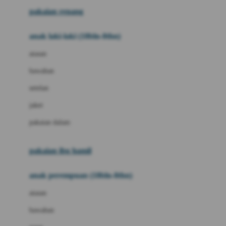
Buggygear
pakaian renang
Bumkins
anak laki-laki (18bln-8thn)
C
atasan
Cetaphil
bawahan
Chicco
setelan
Childlife
jaket
Clevamama
pakaian dalam
Cocolatte
Cottonseeds
pakaian ibu hamil
Cozy N Safe
anak perempuan (18bln-8thn)
Crane
atasan
Cybex
bawahan
D