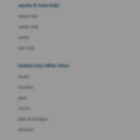
Beauty Barn
sepatu & kaus kaki
Bio Oil
sepatu bayi
Biolane
sepatu anak
Bite Fighters
sandal
Bizzi Growin
kaus kaki
Blackmores
fashion bayi (0bln-3thn)
Blooming Marvellous
atasan
Bonnels
bawahan
Bravado
gaun
Bruder
setelan
Brush Baby
jaket & kardigan
Buds Organics
aksesoris
Bugaboo