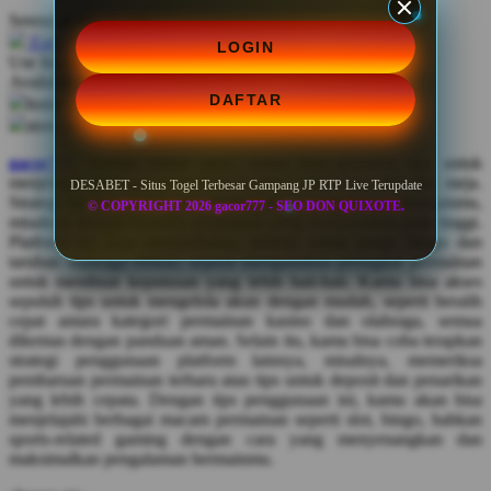
Serendah
Rp 10.000
Q
Earn
1.000.000
-
100.000.000
Bonus
LOGIN
Use Installment Options from
.
Laarn more
QV Baby
Available for :
DAFTAR
home delivery
store pickup
R
gacor777
Setelah daftar akun, kamu bisa gunakan tips untuk
Real Shades
menjelajah berbagai permainan kasino, contohnya slot dan meja.
DESABET - Situs Togel Terbesar Gampang JP RTP Live Terupdate
Strategi ini bisa membantu meningkatkan pengalaman bermainmu,
Red Castle
© COPYRIGHT 2026 gacor777 - SEO DON QUIXOTE.
misalnya dengan memilih permainan yang menawarkan poin tinggi.
Platform ini juga menyediakan strategi untuk usage bingo dan
Ribbon Madness
taruhan olahraga efektif, seperti menganalisis peringkat permainan
untuk membuat keputusan yang lebih hati-hati. Kamu bisa akses
S
sepuluh tips untuk mengelola akun dengan mudah, seperti beralih
cepat antara kategori permainan kasino dan olahraga, semua
Sebamed
dikemas dengan panduan aman. Selain itu, kamu bisa coba terapkan
strategi penggunaan platform lainnya, misalnya, memeriksa
Silver Cross
pembaruan permainan terbaru atau tips untuk deposit dan penarikan
yang lebih cepata. Dengan tips penggunaan ini, kamu akan bisa
Simply Idea
menjelajahi berbagai macam permainan seperti slot, bingo, bahkan
sports-related gaming dengan cara yang menyenangkan dan
Skip Hop
maksimalkan pengalaman bermainmu.
Spectra