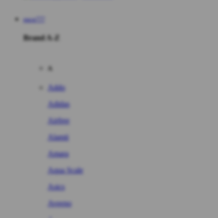
gacor777
Brand A-Z
A
Addo
Adidas
Airfree
Alamii
Amara
Aqua Scale
Asics
Aveeno