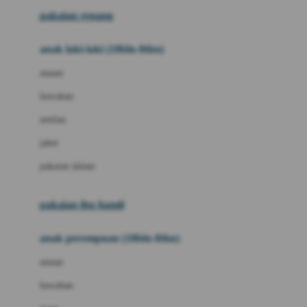
Buggygear
pakaian renang
Bumkins
anak laki-laki (18bln-8thn)
C
atasan
Cetaphil
bawahan
Chicco
setelan
Childlife
jaket
Clevamama
pakaian dalam
Cocolatte
Cottonseeds
pakaian ibu hamil
Cozy N Safe
anak perempuan (18bln-8thn)
Crane
atasan
Cybex
bawahan
D