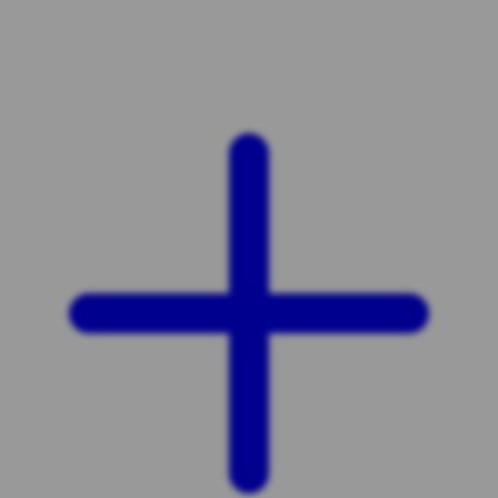
X
Xootz
Y
Yamatoya
Z
Zaxy
Zoggs
0-9
4Moms
59S