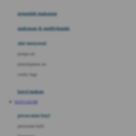
Joie
pengolah makanan
Joolz
Jujube
makanan & multivitamin
K
alat menyusui
Kiddycuts
pompa asi
Kumon
penyimpanan asi
L
cooler bags
Leapfrog
kursi makan
Leclerc
SLOT GACOR
Lee Vierra
Lillebaby
perawatan bayi
Little Bird Told Me
perawatan kulit
Little Miss Janis