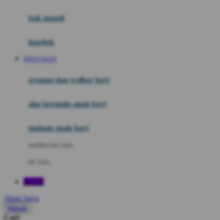
Mini Monkey
Moby
bak mandi
Momami
handuk
Mothercare
SITUS SLOT
Mustela
ayunan dan walker bayi
My Buddy Tag
My K
alas bermain anak bayi
N
mainan anak bayi
Naif
mothercare toys
Nike
elc toys
Nordic Natural
SLOT
Nuby
Akun Saya
Nuna
Masuk
Cari