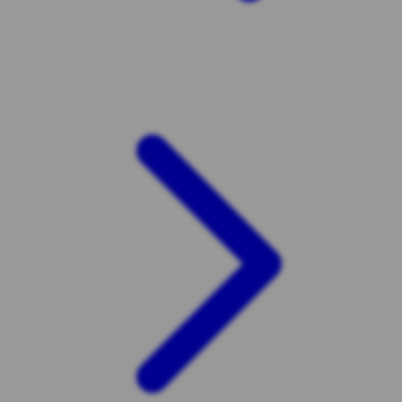
Twistshake
TY Toys
U
V
Veja
Vitaflow
Vtech
W
Waterland
Wellness