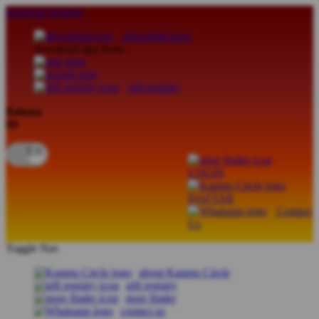
lewati ke Konten
download apps
download app from:
gift registry
Bahasa
ID
LOGIN
DAFTAR
Contact
Us
Toggle Nav
about Kanmo Circle
gift registry
store finder
contact us