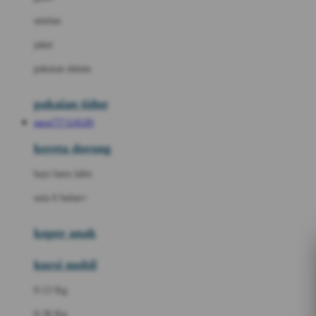
setelan
jaket
pakaian dalam
pakaian tidur
gacor777 LOGIN
kereta dorong
bayi baru lahir
usia 6 bulan+
koper anak
kursi mobil
0-13 Kg
0-36 Kg