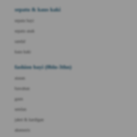
sepatu & kaus kaki
sepatu bayi
sepatu anak
sandal
kaus kaki
fashion bayi (0bln-3thn)
atasan
bawahan
gaun
setelan
jaket & kardigan
aksesoris