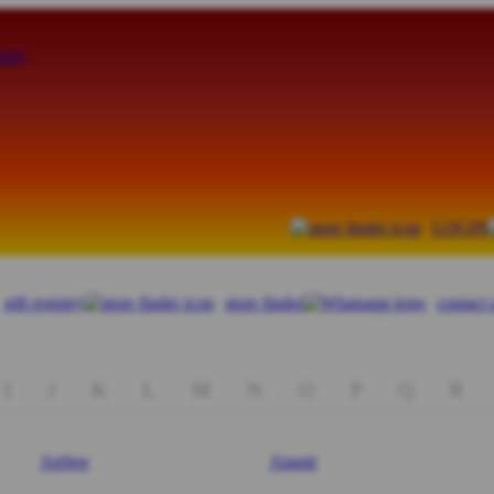
istry
LOGIN
gift registry
store finder
contact 
I
J
K
L
M
N
O
P
Q
R
Airfree
Alamii