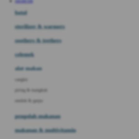
SBOBET88
botol
sterilizer & warmers
soothers & teethers
celemek
alat makan
cangkir
piring & mangkuk
sendok & garpu
pengolah makanan
makanan & multivitamin