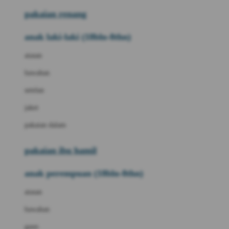
pakaian renang
anak laki-laki (18bln-8thn)
atasan
bawahan
setelan
jaket
pakaian dalam
pakaian ibu hamil
anak perempuan (18bln-8thn)
atasan
bawahan
gaun