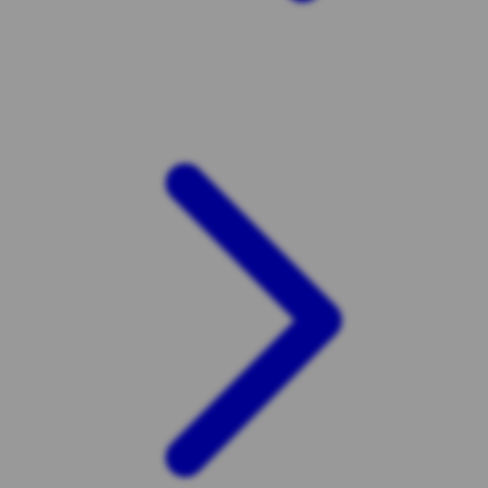
Twistshake
TY Toys
U
V
Veja
Vitaflow
Vtech
W
Waterland
Wellness