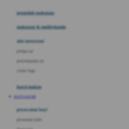
Joie
pengolah makanan
Joolz
Jujube
makanan & multivitamin
K
alat menyusui
Kiddycuts
pompa asi
Kumon
penyimpanan asi
L
cooler bags
Leapfrog
kursi makan
Leclerc
SLOT GACOR
Lee Vierra
Lillebaby
perawatan bayi
Little Bird Told Me
perawatan kulit
Little Miss Janis