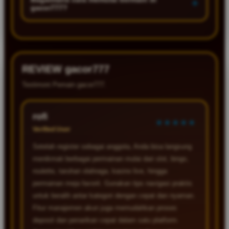
strateginya. Platform ini juga menyediakan strategi
+
penggunaan platform, misalnya dengan cara cepat
gacor777?
pengalaman Anda dengan platform. Misalnya, pelajari
khusus untuk penggunaan bingo dan taruhan olahraga,
beralih antar kategori permainan sesuai minatmu.
cara menavigasi beragam pilihan game seperti slot dan
misalnya dengan menganalisis peringkat permainan
Setelah pendaftaran selesai, anggota baru dapat
Selain itu, kamu bisa memanfaatkan fitur-fitur online
permainan meja untuk menemukan yang sesuai dengan
untuk membuat keputusan yang lebih tepat. Selain itu,
memanfaatkan tips agar pengalaman platform semakin
yang tersedia seperti cek update terbaru dan tips untuk
preferensi Anda. Selain itu, platforms ini menyediakan
kamu bisa mempelajari sepuluh tips untuk mengelola
optimal. Misalnya, selain memilih permainan yang
deposit dan penarikan yang lebih cepat dan aman.
strategi untuk pengelolaan akun berupa tips seperti
akun secara efektif, seperti beralih cepat antar kategori
sesuai dengan tingkat keahlian, juga tersedia strategi
cepat beralih antar kategori permainan, baik kasino atau
REVIEW gacor777
permainan kasino dan aktivitas olahraga, serta
untuk pengelolaan poin yang efektif dalam berbagai
olahraga, dengan sistem keamanan terjamin. Dalam
memastikan keamanan dalam proses deposit dan
Testimoni Pemain gacor777.
kategori seperti slot, bingo dan permainan meja. Untuk
navigasi platform, Anda bisa mengikuti sepuluh cara
penarikan. Dengan menggunakan platform ini, kamu
memaksimalkan aktivitas olahraga, pengguna bisa
praktis untuk meningkatkan pengalaman bermain,
dapat mendapatkan pengalaman bermain yang lebih
mempelajari tips analisis peringkat tim atau memeriksa
seperti mempelajari cara memeriksa pembaruan
dina
penuh tantangan dan menyenangkan.
pembaruan berita terbaru dalam dunia olahraga. Jangan
★★★★★
permainan terbaru atau tips untuk deposit dan
Verified User
lupa, platform ini menyediakan tips untuk mengelola
penarikan yang lebih cepat. Ingat, dengan memahami
akun dengan aman, seperti cara cepat beralih antara
Setelah mendaftar sebagai anggota, anda bisa
platform ini—dari fitur manajemen akun hingga strategi
game casino, tarutan sports, dan aktivitas lain.
memanfaatkan tips untuk menavigasi berbagai macam
dalam pemilihan game—Anda dapat menjadikan setiap
permainan, misalnya memilih permainan slot gratis
sesi bermain lebih menyenangkan dan bermanfaat.
atau meja yang menawarkan poin tinggi. Platform ini
juga menyediakan strategi untuk penggunaan efektif
bingo dan taruhan olahraga, seperti menganalisis
peringkat pertandingan dan skor tim untuk membuat