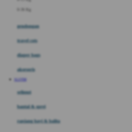
Felt So Sweet
0-36 Kg
Fisher Price
Flipper
gendongan
Friends Of Sally
travel cots
G
diaper bags
Gb
Geko
aksesoris
Graco
SLOT88
Gund
selimut
H
bantal & sprei
Habbie
Haenim
ranjang bayi & balita
Happy Horse