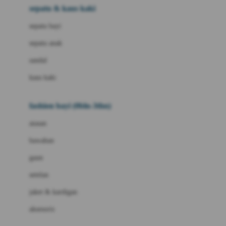
Beauty Barn
sepatu & kaus kaki
Bio Oil
sepatu bayi
Biolane
sepatu anak
Bite Fighters
sandal
Bizzi Growin
kaus kaki
Blackmores
fashion bayi (0bln-3thn)
Blooming Marvellous
atasan
Bonnels
bawahan
Bravado
gaun
Bruder
setelan
Brush Baby
jaket & kardigan
Buds Organics
aksesoris
Bugaboo