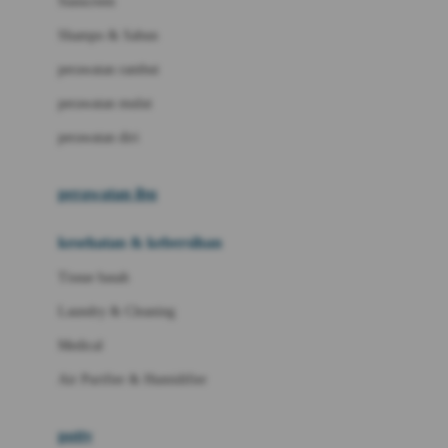
Sunscreen
London Taxi
Shampo & Sabun
Love To Dream
perawatan rambut
perawatan mulut
M
perawatan diri
Magformers
Mama's Choice
perawatan ibu
Mamas&Papas
kesehatan & kebersihan
Mamaway
Tissue basah
Maxi Cosi
Laundry & Cleaning
Megabloks
Medical
Micro
Air Purifier & Humidifier
MiDeer
Mimi & Lula
potty