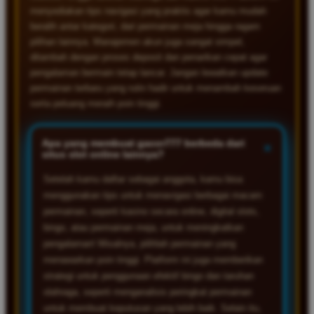
menyediakan tips navigasi yang praktis agar kamu mudah
beralih antar kategori, dari permainan meja hingga ragam
pilihan lainnya. Manajemen akun juga sangat simpel,
ditambah dengan proses deposit dan penarikan cepat agar
pengalaman bermain tetap lancar. Jangan lewatkan update
permainan terbaru yang rutin hadir untuk menambah keseruan
serta peluang meraih poin tinggi.
Apa yang membuat gacor777 berbeda dari
+
situs slot online lainnya?
Setelah kamu daftar sebagai anggota, kamu bisa
menggunakan tips untuk menavigasi berbagai macam
permainan, seperti kasino secara online, digital slots,
bingo, atau permainan meja, untuk meningkatkan
pengalaman! Misalnya, pilihlah permainan yang
menawarkan poin tinggi. Platform ini juga memberikan
strategi untuk penggunaan efektif bingo dan taruhan
olahraga, seperti menganalisis peringkat permainan
untuk membuat keputusan yang lebih baik. Selain itu,