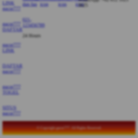
Back to top
gacor777
butuh
unduh aplikasi
we accept
bantuan?
gacor777
hubungi
kami
gacor777
SLOT
Direktorat Jenderal
hubungi
ikuti kami di
gacor777
Perlindungan Konsumen dan
kami
media sosial
LOGIN
Tertib Niaga
Kementerian Perdagangan RI
bantuan
WhatsApp: +62 812 1021
LINK
dan faq
3625
gacor777
021-
gacor777
123456789
DAFTAR
24 Hours
gacor777
LINK