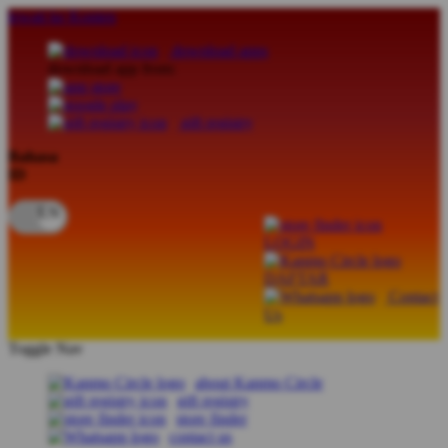
lewati ke Konten
download apps
download app from:
gift registry
Bahasa
ID
LOGIN
DAFTAR
Contact
Us
Toggle Nav
about Kanmo Circle
gift registry
store finder
contact us