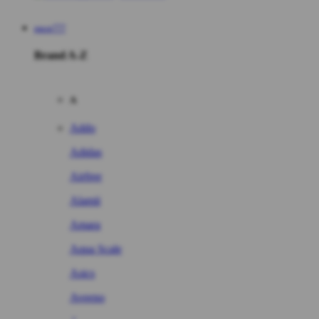
gacor777
Brand A-Z
A
Addo
Adidas
Airfree
Alamii
Amara
Aqua Scale
Asics
Aveeno