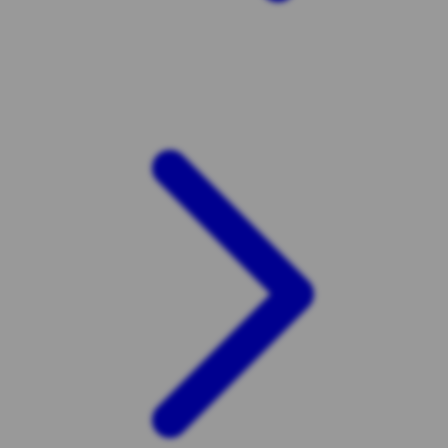
Twistshake
TY Toys
U
V
Veja
Vitaflow
Vtech
W
Waterland
Wellness