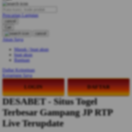
O
Pencarian Lanjutan
Oh Ma Grain
cancel
Okiedog
Cari
cancel
P
Akun Saya
Masuk / buat akun
Peachy
buat akun
Phil & Ted's
Bantuan
Philips Avent
Daftar Keinginan
Keranjang Saya
Pigeon
LOGIN
DAFTAR
Playgro
DESABET - Situs Togel
Poled Global
Terbesar Gampang JP RTP
Ponycycle
Puma
Live Terupdate
Pureats