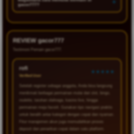
strateginya. Platform ini juga menyediakan strategi
+
penggunaan platform, misalnya dengan cara cepat
gacor777?
pengalaman Anda dengan platform. Misalnya, pelajari
khusus untuk penggunaan bingo dan taruhan olahraga,
beralih antar kategori permainan sesuai minatmu.
cara menavigasi beragam pilihan game seperti slot dan
misalnya dengan menganalisis peringkat permainan
Setelah pendaftaran selesai, anggota baru dapat
Selain itu, kamu bisa memanfaatkan fitur-fitur online
permainan meja untuk menemukan yang sesuai dengan
untuk membuat keputusan yang lebih tepat. Selain itu,
memanfaatkan tips agar pengalaman platform semakin
yang tersedia seperti cek update terbaru dan tips untuk
preferensi Anda. Selain itu, platforms ini menyediakan
kamu bisa mempelajari sepuluh tips untuk mengelola
optimal. Misalnya, selain memilih permainan yang
deposit dan penarikan yang lebih cepat dan aman.
strategi untuk pengelolaan akun berupa tips seperti
akun secara efektif, seperti beralih cepat antar kategori
sesuai dengan tingkat keahlian, juga tersedia strategi
cepat beralih antar kategori permainan, baik kasino atau
REVIEW gacor777
permainan kasino dan aktivitas olahraga, serta
untuk pengelolaan poin yang efektif dalam berbagai
olahraga, dengan sistem keamanan terjamin. Dalam
memastikan keamanan dalam proses deposit dan
Testimoni Pemain gacor777.
kategori seperti slot, bingo dan permainan meja. Untuk
navigasi platform, Anda bisa mengikuti sepuluh cara
penarikan. Dengan menggunakan platform ini, kamu
memaksimalkan aktivitas olahraga, pengguna bisa
praktis untuk meningkatkan pengalaman bermain,
dapat mendapatkan pengalaman bermain yang lebih
mempelajari tips analisis peringkat tim atau memeriksa
seperti mempelajari cara memeriksa pembaruan
dina
penuh tantangan dan menyenangkan.
pembaruan berita terbaru dalam dunia olahraga. Jangan
★★★★★
permainan terbaru atau tips untuk deposit dan
lupa, platform ini menyediakan tips untuk mengelola
Verified User
penarikan yang lebih cepat. Ingat, dengan memahami
akun dengan aman, seperti cara cepat beralih antara
platform ini—dari fitur manajemen akun hingga strategi
Setelah mendaftar sebagai anggota, anda bisa
game casino, tarutan sports, dan aktivitas lain.
dalam pemilihan game—Anda dapat menjadikan setiap
memanfaatkan tips untuk menavigasi berbagai macam
sesi bermain lebih menyenangkan dan bermanfaat.
permainan, misalnya memilih permainan slot gratis
atau meja yang menawarkan poin tinggi. Platform ini
juga menyediakan strategi untuk penggunaan efektif
bingo dan taruhan olahraga, seperti menganalisis
peringkat pertandingan dan skor tim untuk membuat