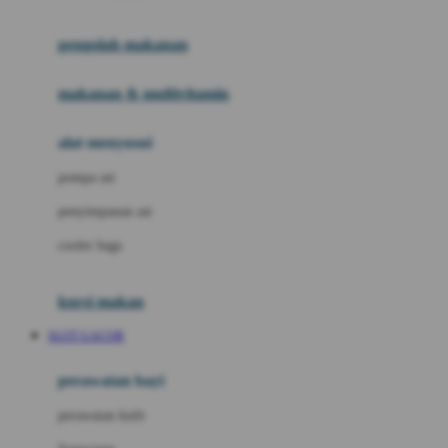
Joie
pengolah makanan
Joolz
Jujube
makanan & multivitamin
K
alat menyusui
Kiddycuts
pompa asi
Kumon
penyimpanan asi
L
cooler bags
Leapfrog
kursi makan
Leclerc
SLOT GACOR
Lee Vierra
Lillebaby
perawatan bayi
Little Bird Told Me
perawatan kulit
Little Miss Janis