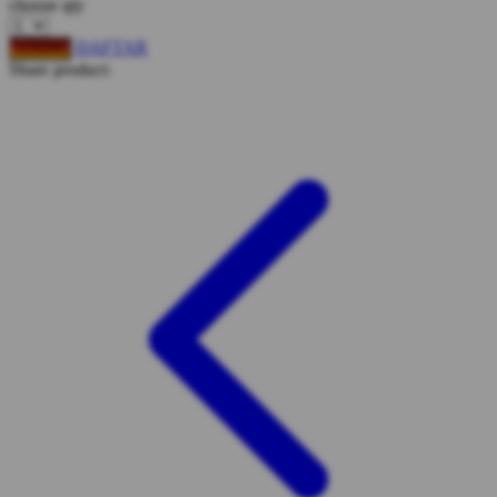
choose qty
Squishmallows
DAFTAR
LOGIN
Starbooks
Share product:
Stick-O
Stokke
Sudocrem
Sumimo
Sunnylife
Sun-Staches
Swimava
T
Tommee Tippee
Trunki
Tutti Bambini