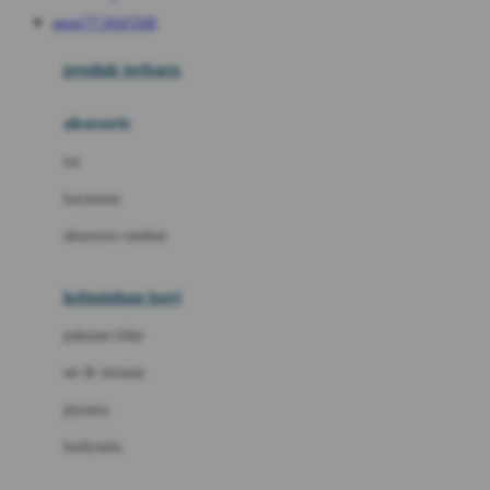
Awan
gacor777 DAFTAR
Azetabio
produk terbaru
B
aksesoris
Baabaasheepz
tas
Babiators
kacamata
Baby Dove
aksesoris rambut
Baby Jogger
Baby Rovega
kebutuhan bayi
Babybee
pakaian tidur
Banana Boat
set & terusan
Banz
piyama
Barbie
bodysuits
Beaba