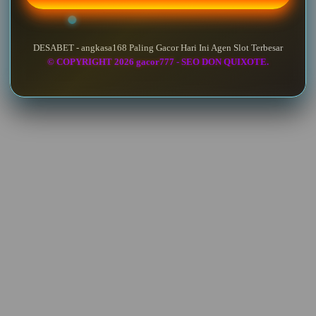
DESABET - angkasa168 Paling Gacor Hari Ini Agen Slot Terbesar
© COPYRIGHT 2026 gacor777 - SEO DON QUIXOTE.