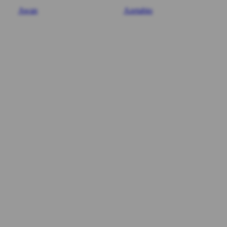
Awan
Azetabio