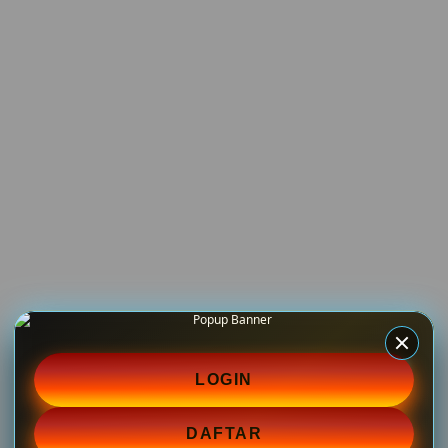
LOGIN
DAFTAR