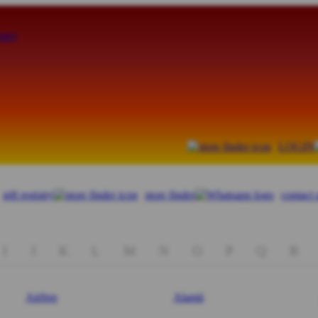
istry
LOGIN
gift registry
store finder
contact 
I
J
K
L
M
N
O
P
Q
R
Airfree
Alamii