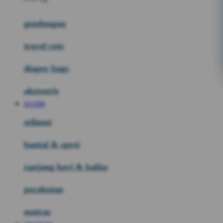
gendongan
travel cots
diaper bags
aksesoris
SLOT88
selimut
bantal & sprei
ranjang bayi & balita
perabotan
matras