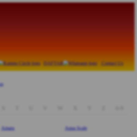
DAFTAR
Contact Us
us
S
T
U
V
W
X
Y
Z
0-9
Amara
Aqua Scale