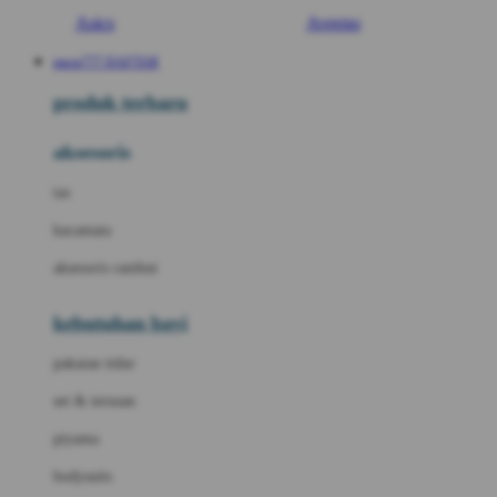
Asics
Aveeno
gacor777 DAFTAR
produk terbaru
aksesoris
tas
kacamata
aksesoris rambut
kebutuhan bayi
pakaian tidur
set & terusan
piyama
bodysuits