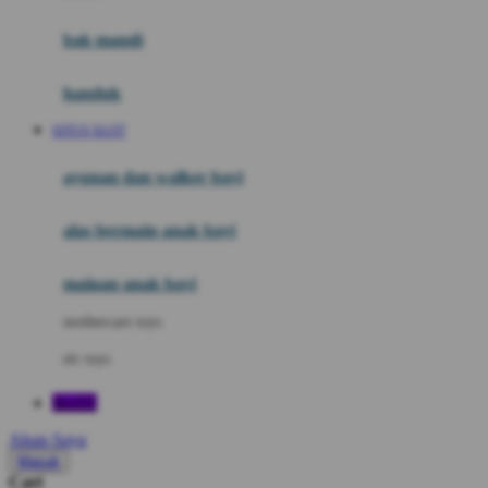
Mini Monkey
Moby
bak mandi
Momami
handuk
Mothercare
SITUS SLOT
Mustela
ayunan dan walker bayi
My Buddy Tag
My K
alas bermain anak bayi
N
mainan anak bayi
Naif
mothercare toys
Nike
elc toys
Nordic Natural
SLOT
Nuby
Akun Saya
Nuna
Masuk
Cari