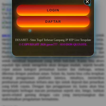
Serendah
Rp 10.000
Q
Earn
1.000.000
-
100.000.000
Bonus
LOGIN
Use Installment Options from
.
Laarn more
QV Baby
Available for :
DAFTAR
home delivery
store pickup
R
gacor777
Setelah daftar akun, kamu bisa gunakan tips untuk
Real Shades
menjelajah berbagai permainan kasino, contohnya slot dan meja.
DESABET - Situs Togel Terbesar Gampang JP RTP Live Terupdate
Strategi ini bisa membantu meningkatkan pengalaman bermainmu,
Red Castle
© COPYRIGHT 2026 gacor777 - SEO DON QUIXOTE.
misalnya dengan memilih permainan yang menawarkan poin tinggi.
Platform ini juga menyediakan strategi untuk usage bingo dan
Ribbon Madness
taruhan olahraga efektif, seperti menganalisis peringkat permainan
untuk membuat keputusan yang lebih hati-hati. Kamu bisa akses
S
sepuluh tips untuk mengelola akun dengan mudah, seperti beralih
cepat antara kategori permainan kasino dan olahraga, semua
Sebamed
dikemas dengan panduan aman. Selain itu, kamu bisa coba terapkan
strategi penggunaan platform lainnya, misalnya, memeriksa
Silver Cross
pembaruan permainan terbaru atau tips untuk deposit dan penarikan
yang lebih cepata. Dengan tips penggunaan ini, kamu akan bisa
Simply Idea
menjelajahi berbagai macam permainan seperti slot, bingo, bahkan
sports-related gaming dengan cara yang menyenangkan dan
Skip Hop
maksimalkan pengalaman bermainmu.
Spectra