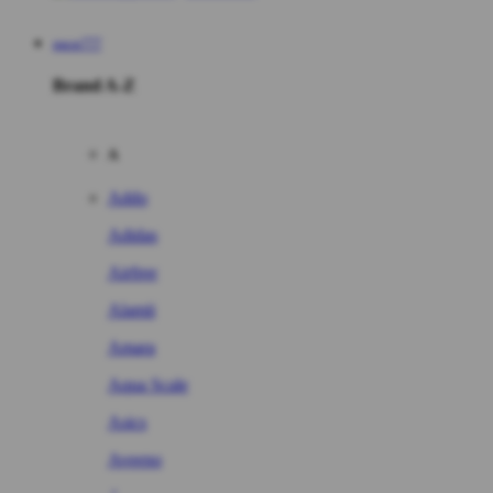
gacor777
Brand A-Z
A
Addo
Adidas
Airfree
Alamii
Amara
Aqua Scale
Asics
Aveeno