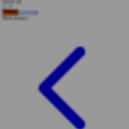
choose qty
Squishmallows
DAFTAR
LOGIN
Starbooks
Share product:
Stick-O
Stokke
Sudocrem
Sumimo
Sunnylife
Sun-Staches
Swimava
T
Tommee Tippee
Trunki
Tutti Bambini