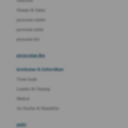
Sunscreen
London Taxi
Shampo & Sabun
Love To Dream
perawatan rambut
perawatan mulut
M
perawatan diri
Magformers
Mama's Choice
perawatan ibu
Mamas&Papas
kesehatan & kebersihan
Mamaway
Tissue basah
Maxi Cosi
Laundry & Cleaning
Megabloks
Medical
Micro
Air Purifier & Humidifier
MiDeer
Mimi & Lula
potty