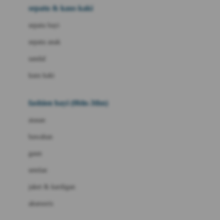
Beauty Barn
sepatu & kaus kaki
Bio Oil
sepatu bayi
Biolane
sepatu anak
Bite Fighters
sandal
Bizzi Growin
kaus kaki
Blackmores
fashion bayi (0bln-3thn)
Blooming Marvellous
atasan
Bonnels
bawahan
Bravado
gaun
Bruder
setelan
Brush Baby
jaket & kardigan
Buds Organics
aksesoris
Bugaboo