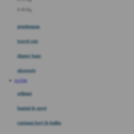
Felt So Sweet
0-36 Kg
Fisher Price
Flipper
gendongan
Friends Of Sally
travel cots
G
diaper bags
Gb
Geko
aksesoris
Graco
SLOT88
Gund
selimut
H
bantal & sprei
Habbie
Haenim
ranjang bayi & balita
Happy Horse